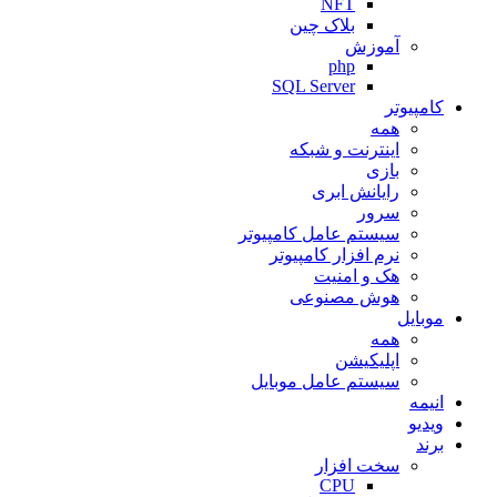
NFT
بلاک چین
آموزش
php
SQL Server
کامپیوتر
همه
اینترنت و شبکه
بازی
رایانش ابری
سرور
سیستم عامل کامپیوتر
نرم افزار کامپیوتر
هک و امنیت
هوش مصنوعی
موبایل
همه
اپلیکیشن
سیستم عامل موبایل
انیمه
ویدیو
برند
سخت افزار
CPU