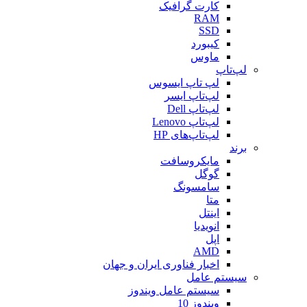
کارت گرافیک
RAM
SSD
کیبورد
ماوس
لپ‌تاپ
لپ تاپ ایسوس
لپ‌تاپ ایسر
لپ‌تاپ Dell
لپ‌تاپ Lenovo
لپ‌تاپ‌های HP
برند
مایکروسافت
گوگل
سامسونگ
متا
اینتل
انویدیا
اپل
AMD
اخبار فناوری ایران و جهان
سیستم عامل
سیستم عامل ویندوز
ویندوز 10