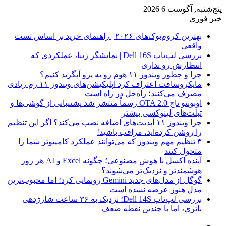
پنج‌شنبه, آگوست 6 2026
خبر فوری
بهترین کروم‌بوک‌های ۲۰۲۶ | راهنمای خرید بر اساس تست
واقعی
بررسی لپ‌تاپ Dell 16S | نمایشگر زیبا، عملکردی که
انتظارش رو نداری
چرا و چطور ویندوز ۱۱ هوم رو به پرو آپگرید کنیم؟
مایکروسافت اعتراف کرد اپلیکیشن‌های ویندوز ۱۱ رم زیادی
مصرف می‌کنند؛ راه‌حل در راه است
اوبونتو تاچ OTA 2.0 رسماً منتشر شد پشتیبانی از گوشی‌ها و
تبلت‌های لینوکسی بیشتر
چرا ویندوز ۱۱ آپدیت‌های اضافه نصب می‌کند؟ اگر این تنظیم
را روشن کرده‌اید، مراقب باشید!
۳ تنظیم مهم ویندوز که می‌توانند عملکرد کامپیوتر شما را
متحول کنند
آینده اکسل با هوش مصنوعی؛ چگونه Excel و AI هر روز
هوشمندتر و نزدیک‌تر می‌شوند؟
گوگل از مدل‌های جدید Gemini رونمایی کرد؛ اما محبوب‌ترین
مدل هنوز عرضه نشده است
بررسی لپ‌تاپ Dell 14S؛ نزدیک به ۳۶ ساعت شارژدهی
باتری، اما با چندین نقطه ضعف
فیس