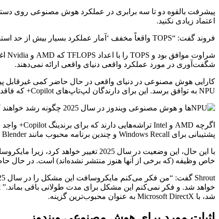
اعتماد زیادی نکنید.
فروند گفت: “TOPS واقعاً مخفف ‘آمار عملکرد بسیار بیش از حد استفاده شده’ است. این ارزش چندانی ندارد.”
شگفت‌آوری در مورد عملکرد واقعی دنیای واقعی ارائه نمی‌دهند.
NPU به توافق برسد. این برای دارندگان لپ‌تاپ‌های Copilot+ که فاقد تراشه Qualcomm هستند، یک مشکل است.
پشتیبانی برای Windows Recall و چندین برنامه محبوب مانند Blender و Affinity Photo برخوردار شدند که اخیراً اعلام شد که تنها روی سخت‌افزار Qualcomm Snapdragon X کار می‌کنند.
خاص وظیفه (که برخی از آنها هنوز منتشر نشده‌اند) است. در حال حاضر، مشخص است که رایانه‌های Copilot+ دارای نقاط ضعف
شد، با Microsoft DirectX به عنوان محبوب‌ترین گزینه.
اثبات مورد برای هوش مصنوعی ویندوز