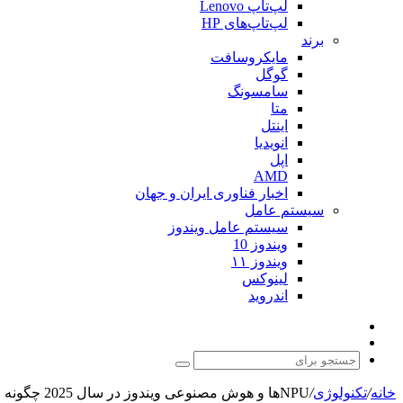
لپ‌تاپ Lenovo
لپ‌تاپ‌های HP
برند
مایکروسافت
گوگل
سامسونگ
متا
اینتل
انویدیا
اپل
AMD
اخبار فناوری ایران و جهان
سیستم عامل
سیستم عامل ویندوز
ویندوز 10
ویندوز ۱۱
لینوکس
اندروید
نوشته
تغییر
تصادفی
پوسته
جستجو
برای
خانه
/
تکنولوژی
/
NPUها و هوش مصنوعی ویندوز در سال 2025 چگونه رشد خواهند کرد؟