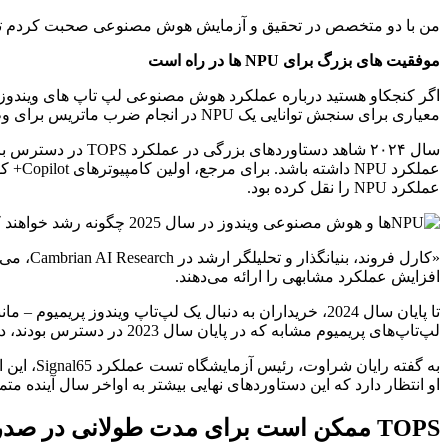
من با دو متخصص در تحقیق و آزمایش هوش مصنوعی صحبت کردم تا مغز آنها
موفقیت های بزرگ برای NPU ها در راه است
معیاری برای سنجش توانایی یک NPU در انجام ضرب ماتریس برای وظایف هوش مصنوعی روی دستگاه است. (بیشتر در مورد NPU و اهمیت آن برای هوش مصنوعی بیاموزید.)
عملکرد NPU را نقل کرده بود.
افزایش عملکرد مشابهی را ارائه می‌دهند.
لپ‌تاپ‌های پریمیوم مشابه که در پایان سال 2023 در دسترس بودند، داشته باشند. این یک افزایش بسیار بزرگ است. اما آیا این روند در سال 2025 ادامه خواهد یافت؟»
به گفته 
او انتظار دارد که این دستاوردهای نهایی بیشتر به اواخر سال آینده متمایل شوند. “حدس من این است که تا اواخر س
TOPS ممکن است برای مدت طولانی در صدر نماند