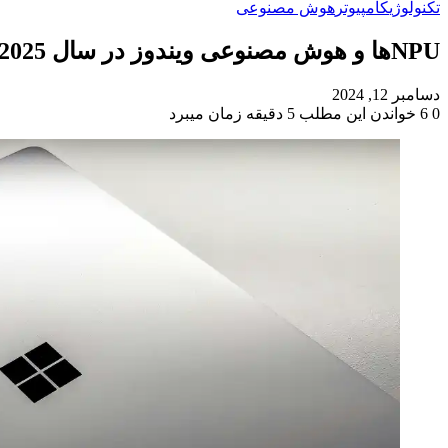
تکنولوژی
کامپیوتر
هوش مصنوعی
NPUها و هوش مصنوعی ویندوز در سال 2025 چگونه رشد خواهند کرد؟
دسامبر 12, 2024
0
6
خواندن این مطلب 5 دقیقه زمان میبرد
‫Odnoklassniki
‫VKontakte
X
فیس
پاکت
‫تامبلر
‫رددیت
لینکدین
‫پین‌ترست
بوک