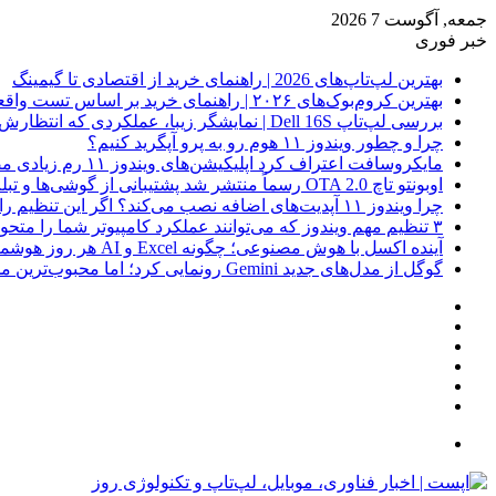
جمعه, آگوست 7 2026
خبر فوری
بهترین لپ‌تاپ‌های 2026 | راهنمای خرید از اقتصادی تا گیمینگ
بهترین کروم‌بوک‌های ۲۰۲۶ | راهنمای خرید بر اساس تست واقعی
بررسی لپ‌تاپ Dell 16S | نمایشگر زیبا، عملکردی که انتظارش رو نداری
چرا و چطور ویندوز ۱۱ هوم رو به پرو آپگرید کنیم؟
مایکروسافت اعتراف کرد اپلیکیشن‌های ویندوز ۱۱ رم زیادی مصرف می‌کنند؛ راه‌حل در راه است
اوبونتو تاچ OTA 2.0 رسماً منتشر شد پشتیبانی از گوشی‌ها و تبلت‌های لینوکسی بیشتر
چرا ویندوز ۱۱ آپدیت‌های اضافه نصب می‌کند؟ اگر این تنظیم را روشن کرده‌اید، مراقب باشید!
۳ تنظیم مهم ویندوز که می‌توانند عملکرد کامپیوتر شما را متحول کنند
آینده اکسل با هوش مصنوعی؛ چگونه Excel و AI هر روز هوشمندتر و نزدیک‌تر می‌شوند؟
گوگل از مدل‌های جدید Gemini رونمایی کرد؛ اما محبوب‌ترین مدل هنوز عرضه نشده است
فیس
X
بوک
یوتیوب
اینستاگرام
نوشته
سایدبار
تصادفی
جستجو
برای