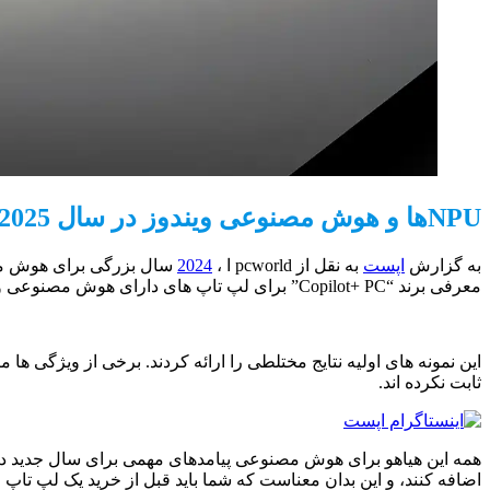
NPUها و هوش مصنوعی ویندوز در سال 2025 چگونه رشد خواهند کرد؟
به گزارش
اپست
به نقل از pcworld ا ،
2024
سال بزرگی برای هوش مصن
معرفی برند “Copilot+ PC” برای لپ تاپ های دارای هوش مصنوعی و اپل با انتشار Apple Intelligence.
این نمونه های اولیه نتایج مختلطی را ارائه کردند. برخی از ویژگی ها م
ثابت نکرده اند.
اضافه کنند، و این بدان معناست که شما باید قبل از خرید یک لپ تا