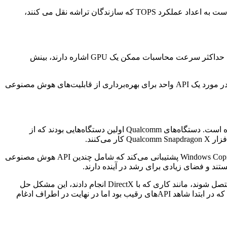
پیشرفت بالقوه دو تا سه برابری در عملکرد هوش مصنوعی روی دستگاه قابل توجه است. با این حال، فروند و شراوت هشدار دادند که بهتر است به اعداد عملکرد TOPS که سازندگان تراشه نقل می کنند،
شراوت موافق بود و TOPS را با اعداد TFLOPS که AMD و Nvidia اغلب هنگام بازاریابی GPU ها نقل می کنند، مقایسه کرد. این اعداد که به حداکثر سرعت محاسبات ممکن یک GPU اشاره دارند، بینش
کارایی هوش مصنوعی در دنیای واقعی در حال حاضر کمی غیرقابل پیش‌بینی است، بخشی از این به این دلیل است که ویندوز هنوز نتوانسته در مورد یک API واحد برای بهره‌برداری از قابلیت‌های هوش مصنوعی
اگرچه AMD و Intel تراشه‌هایی دارند که برای برندینگ Copilot+ واجد شرایط هستند، اما تاکنون Qualcomm از وضعیت مطلوبی برخوردار بوده است. دستگاه‌های Qualcomm اولین دستگاه‌هایی بودند که از
با این حال، این وضعیت در سال 2025 تغییر خواهد کرد، زیرا مایکروسافت از API یادگیری ماشین سطح پایین خود (DirectML) و Windows Copilot Runtime پشتیبانی می‌کند که شامل چندین API هوش مصنوعی
Shrout گفت: “من فکر می‌کنم مایکروسافت این مشکل را در سال 2025 حل خواهد کرد. هنگامی که توسعه‌دهندگان برنامه‌ها به DirectML متصل شوند، مانند کاری که با DirectX انجام دادند، این مشکل حل
خواهد شد. و فکر نمی‌کنم این مشکل برای مدت طولانی باقی بماند.” Shrout آن را با روزهای اولیه سه بعدی روی رایانه شخصی مقایسه کرد که در ابتدا شاهد APIهای رقیب بود اما در نهایت در اطراف ادغام