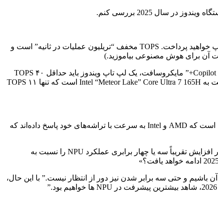
سال 2025 بررسی کنم.
اگر کنجکاو هستید درباره عملکرد هوش مصنوعی لپ تاپ های ویندوز بدانید، احتمالا به مقایسه “TOPS” وعده داده شده برای هر مدل لپ تاپ خواهید پرداخت. TOPS مخفف “تریلیون عملیات در ثانیه” است و
سال ۲۰۲۴ شاهد دستاوردهای بزرگی در عملکرد TOPS در دسترس برای لپ تاپ های ویندوز بود. برای واجد شرایط بودن برای برندینگ “Copilot PC+” مایکروسافت، یک لپ تاپ ویندوز باید حداقل ۴۰ TOPS
عملکرد NPU داشته باشد. برای مرجع، اولین کامپیوترهای Copilot+ کوالکام حدود ۴۵ TOPS را نقل کردند – این یک افزایش چهار برابری نسبت به Intel “Meteor Lake” Core Ultra 7 165H است که تنها ۱۱ TOPS
«کارل فروند، بنیانگذار و تحلیلگر ارشد در Cambrian AI Research، می‌گوید: «فکر می‌کنم کوالکام واقعاً همه را بیدار کرد.» فروند اشاره کرده است که AMD و Intel به سرعت با تراشه‌های خود پاسخ داده‌اند که
تا پایان سال 2024، خریداران به دنبال یک لپ‌تاپ ویندوز پریمیوم – مانند مایکروسافت سرفیس، ایسوس پروآرت یا دل XPS – می‌توانند انتظار افزایش تقریباً سه یا چهار برابری عملکرد NPU را نسبت به
ر شاهد دوبرابر شدن مجدد آن باشیم و حتی سه برابر شدن نیز دور از انتظار نیست.” با این حال،