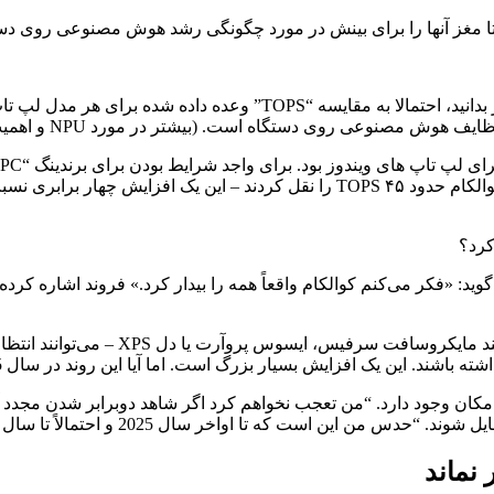
 را برای بینش در مورد چگونگی رشد هوش مصنوعی روی دستگاه ویندوز در 
رایان شراوت، رئیس آزمایشگاه تست عملکرد Signal65، این امکان وجود دارد. “من تعجب نخواهم کرد اگ
ال 2025 و احتمالاً تا سال 2026، شاهد بیشترین پیشرفت در NPU ها خواهیم بود.”