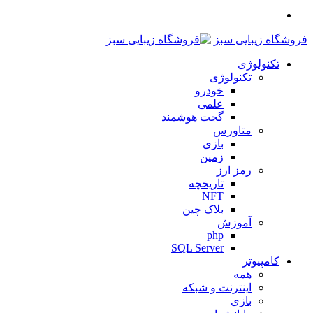
منو
فروشگاه زیبایی سبز
تکنولوژی
تکنولوژی
خودرو
علمی
گجت هوشمند
متاورس
بازی
زمین
رمز ارز
تاریخچه
NFT
بلاک چین
آموزش
php
SQL Server
کامپیوتر
همه
اینترنت و شبکه
بازی