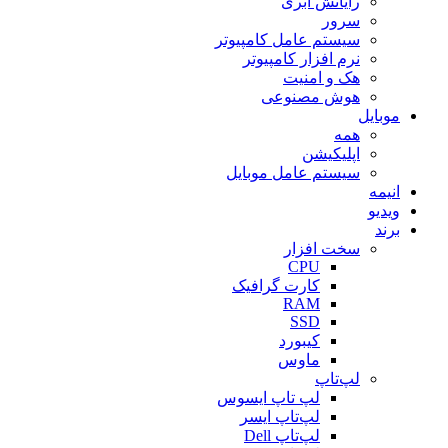
رایانش ابری
سرور
سیستم عامل کامپیوتر
نرم افزار کامپیوتر
هک و امنیت
هوش مصنوعی
موبایل
همه
اپلیکیشن
سیستم عامل موبایل
انیمه
ویدیو
برند
سخت افزار
CPU
کارت گرافیک
RAM
SSD
کیبورد
ماوس
لپ‌تاپ
لپ تاپ ایسوس
لپ‌تاپ ایسر
لپ‌تاپ Dell