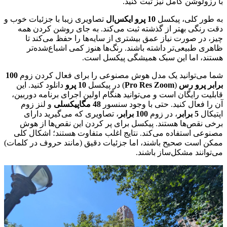
با رزولوشن کامل نیز ثبت کنید.
به طور کلی، پیکسل
10 پرو ایکس‌ال
تصاویری زیبا با جزئیات خوب و
دقت رنگی بهتر از گذشته ثبت می‌کند. به جای روشن کردن همه
چیز، در صورت نیاز عمق بیشتری از سایه‌ها را حفظ می‌کند تا
ظاهری طبیعی‌تر داشته باشند. رنگ‌ها هنوز کمی اشباع‌شده‌تر
هستند، اما این سبک همیشگی پیکسل است.
شما می‌توانید یک مدل هوش مصنوعی را برای فعال کردن زوم
100
برابر پرو رس
(
Pro Res Zoom
) در پیکسل
10 پرو
دانلود کنید. این
قابلیت رایگان است و می‌توانید هنگام اولین اجرای برنامه دوربین،
آن را فعال کنید. حتی با وجود سنسور
48 مگاپیکسلی
و لنز زوم
اپتیکال
5 برابر
، در زوم
100 برابر
، تصاویری که می‌گیرید دارای
برخی نقص‌ها هستند. پیکسل برای پر کردن این نقص‌ها از هوش
مصنوعی استفاده می‌کند. نتایج اغلب متفاوت هستند؛ اشکال کلی
ممکن است صحیح باشند، اما جزئیات دقیق (مانند حروف در کلمات)
می‌توانند مشکل‌ساز باشند.