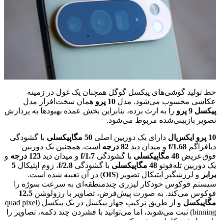
خط تولید گوشی‌های پیکسل گوگل همچنان یک غول در زمینه
عکاسی محسوب می‌شود. مدل
10 پرو
همان سخت‌افزار مدل
پیکسل 9 پرو
را به ارث برده، بنابراین بخش عمده بهبودها به پردازش
تصویر بازبینی‌شده مربوط می‌شود.
10 پرو ایکس‌ال
دارای یک دوربین اصلی
50 مگاپیکسلی
با گشودگی
دیافراگم
f/1.68
و میدان دید
82 درجه
است. همچنین یک دوربین
فوق‌عریض
48 مگاپیکسلی
با گشودگی
f/1.7
و میدان دید
123 درجه
و
یک دوربین تله‌فوتو
48 مگاپیکسلی
با گشودگی
f/2.8
، زوم اپتیکال
5
برابر
و لرزشگیر اپتیکال تصویر (
OIS
) در آن تعبیه شده است.
سیستم فوکوس خودکار لیزری چندمنطقه‌ای به سرعت سوژه را
فوکوس می‌کند. به صورت پیش‌فرض، تصاویر با رزولوشن
12.5
مگاپیکسل
و از طریق ترکیب چهار پیکسل در یک پیکسل (quad pixel
binning) ثبت می‌شوند، اما می‌توانید با فشردن چند دکمه، تصاویر را