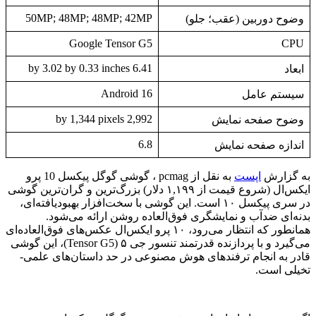
50MP; 48MP; 48MP; 42MP
وضوح دوربین (عقب؛ جلو)
Google Tensor G5
CPU
6.41 by 3.02 by 0.33 inches
ابعاد
Android 16
سیستم عامل
2,992 by 1,344 pixels
وضوح صفحه نمایش
6.8
اندازه صفحه نمایش
به گزارش
اپست
به نقل از pcmag ، گوشی گوگل پیکسل 10 پرو
ایکس‌ال (شروع قیمت از ۱,۱۹۹ دلار) بزرگ‌ترین و گران‌ترین گوشی
در سری پیکسل ۱۰ است. این گوشی با سخت‌افزار بهبودیافته‌ای،
بدنه‌ای ضدآب و نمایشگری فوق‌العاده روشن ارائه می‌شود.
همانطور که انتظار می‌رود، ۱۰ پرو ایکس‌ال عکس‌های فوق‌العاده‌ای
می‌گیرد و با پردازنده قدرتمند تنسور جی ۵ (Tensor G5)، این گوشی
قادر به انجام ترفندهای هوش مصنوعی در حد داستان‌های علمی-
تخیلی است.