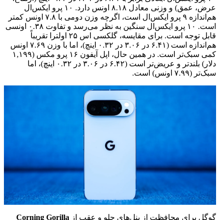
عرض، عمق) و وزنی معادل ۸.۱۸ اونس دارد. ۱۰ پرو ایکس‌ال
هم‌اندازه ۹ پرو ایکس‌ال است، اگرچه وزن دومی با ۷.۸ اونس کمتر
است. ۱۰ پرو ایکس‌ال سنگین به نظر می‌رسد و تفاوت ۰.۳۸ اونسی
قابل توجه است. برای مقایسه، گلکسی اس ۲۵ اولترا تقریباً
هم‌اندازه است (۶.۴۱ در ۳.۰۶ در ۰.۳۲ اینچ)، اما با وزن ۷.۶۹ اونس
کمی سبک‌تر است. در همین حال، اپل آیفون ۱۶ پرو مکس (۱,۱۹۹
دلار) بلندتر و عریض‌تر است (۶.۴۲ در ۳.۰۶ در ۰.۳۲ اینچ)، اما
سبک‌تر (۷.۹۹ اونس) است.
گوگل برای محافظت از پنل‌های جلو و عقب از
Corning Gorilla