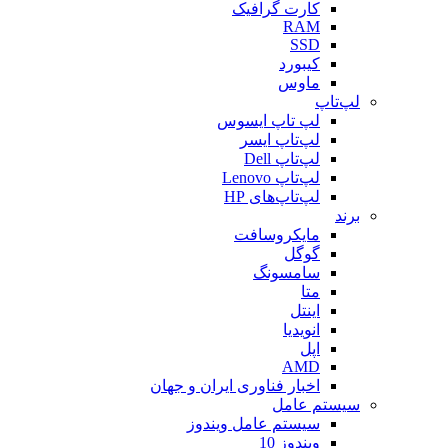
کارت گرافیک
RAM
SSD
کیبورد
ماوس
لپ‌تاپ
لپ تاپ ایسوس
لپ‌تاپ ایسر
لپ‌تاپ Dell
لپ‌تاپ Lenovo
لپ‌تاپ‌های HP
برند
مایکروسافت
گوگل
سامسونگ
متا
اینتل
انویدیا
اپل
AMD
اخبار فناوری ایران و جهان
سیستم عامل
سیستم عامل ویندوز
ویندوز 10