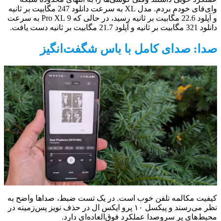
وای‌فای خودم بردم. مدل XL به سرعت دانلود 247 مگابیت بر ثانیه
و آپلود 22.6 مگابیت بر ثانیه رسید، در حالی که 9 Pro XL به سرعت
دانلود 321 مگابیت بر ثانیه و آپلود 21.7 مگابیت بر ثانیه دست یافت.
صدا: صدای کامل با باس شگفت‌انگیز
کیفیت مکالمه تلفن خوب است. در یک تست ضبط، صداها واضح به
نظر می‌رسند و پیکسل ۱۰ پرو ایکس ال در حذف نویز پس‌زمینه در
محیط‌های پر سروصدا عملکرد فوق‌العاده‌ای دارد.