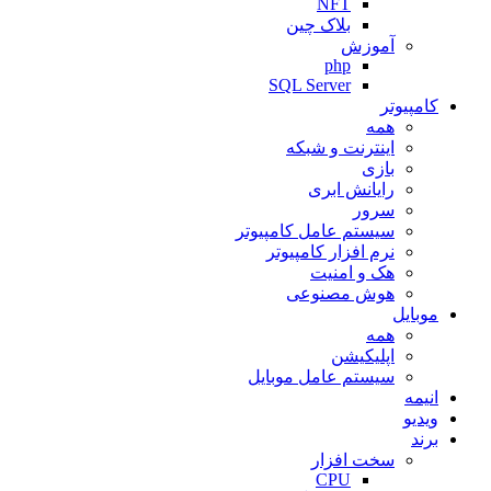
NFT
بلاک چین
آموزش
php
SQL Server
کامپیوتر
همه
اینترنت و شبکه
بازی
رایانش ابری
سرور
سیستم عامل کامپیوتر
نرم افزار کامپیوتر
هک و امنیت
هوش مصنوعی
موبایل
همه
اپلیکیشن
سیستم عامل موبایل
انیمه
ویدیو
برند
سخت افزار
CPU