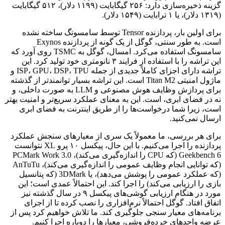
گزینه ذخیره‌سازی دارد: ۲۵۶ گیگابایت (۱۱۹۹ دلار)، ۵۱۲ گیگابایت
(۱۳۱۹ دلار)، یا ۱ ترابایت (۱۵۴۹ دلار).
برای اولین بار، پردازنده Tensor توسط سامسونگ ساخته نشده
است. به طور سنتی، گوگل از یک گونه از پردازنده Exynos
سامسونگ استفاده می‌کرد. امسال، گوگل به TSMC روی آورد که
این تراشه را با استفاده از فرایند ۳ نانومتری خود تولید کرد. این
تراشه دارای اجزای کاملاً جدیدی از جمله ISP، GPU، DSP، TPU و
ماژول امنیتی Titan M2 است. این تراشه بسیار توانمندتر از گذشته
برای پردازش وظایف هوش مصنوعی و LLM به صورت داخلی، و
نه در فضای ابری، است. این به معنای عملکرد سریع‌تر و امنیت بهتر
است، زیرا شما درخواست‌ها را از طریق اینترنت به فضای ابری
ارسال نمی‌کنید.
برای هر بررسی، ما معمولاً یک سری از معیارهای سنجش عملکرد
پردازنده را اجرا می‌کنیم. با این حال، پیکسل ۱۰ پرو XL نتوانست
Geekbench 6 (که CPU را اندازه‌گیری می‌کند)، PCMark Work 3.0
(که توانایی انجام وظایف عمومی را اندازه‌گیری می‌کند)، AnTuTu
(که عملکرد عمومی را پوشش می‌دهد)، یا 3DMark (که پتانسیل
بازی را ارزیابی می‌کند) را اجرا کند. این احتمالاً عمدی است؛ این
مورد در هنگام ارزیابی گوشی‌های پیکسل ۹ در سال گذشته نیز
اتفاق افتاد. گوگل احتمالاً نرم‌افزاری را نصب کرده تا از اجرای
برنامه‌های معیار سنجی جلوگیری کند. ما تلاش خواهیم کرد پس از
عرضه واحدهای خرده‌فروشی، معیارها را دوباره اجرا کنیم.