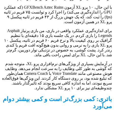
با این حال، ۱۰ پرو XL آزمون GFXBench Aztec Ruins (که عملکرد
GPU را اندازه‌گیری می‌کند) را اجرا کرد و توانست ۷۵ فریم در ثانیه
(fps) را ثبت کند، که یک جهش بزرگ از ۴۳ فریم در ثانیه پیکسل ۹
پرو XL در همین آزمون است.
برای اندازه‌گیری عملکرد واقعی در بازی، من بازی پرنیاز Asphalt
Legends را بازی کردم. در یک جلسه بازی ۱۵ دقیقه‌ای با تنظیم
گرافیک بر روی کیفیت بالا و نرخ فریم ۶۰ فریم در ثانیه، پیکسل ۱۰
پرو XL بازی را به نرمی و روانی بدون هیچ‌گونه افت فریم یا کندی
رندر کرد. پشت گوشی، به خصوص در نزدیکی نوار دوربین، گرم‌تر
شد. با این حال، XL برای لمس راحت باقی ماند.
در آزمایش بسیاری از ویژگی‌های نرم‌افزاری پرو XL، متوجه شدم
که گوشی به طور کلی وظایف را به سرعت انجام می‌دهد. وظایف
هوش مصنوعی مانند Voice Translate یا Camera Coach همان‌طور
که تبلیغ شده بود، بر روی دستگاه کار کردند. این ویژگی‌ها فوق‌العاده
سریع نبودند، اما به اندازه کافی سریع بودند که تأثیرگذار باشند.
چندوظیفه‌ای نیز برای ۱۰ پرو XL مشکلی ندارد.
باتری: کمی بزرگ‌تر است و کمی بیشتر دوام
می‌آورد