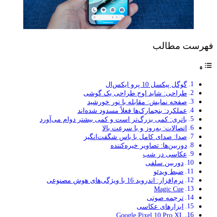
فهرست مطالب
گوگل پیکسل 10 پرو ایکس‌ال
طراحی: شاید اوج طراحی یک گوشی
صفحه نمایش: مقابله با نور خورشید
عملکرد: بنچمارک‌ها فعلاً مسدود شده‌اند
باتری: کمی بزرگ‌تر است و کمی بیشتر دوام می‌آورد
اتصالات: به‌روز و با سرعت بالا
صدا: صدای کامل با باس شگفت‌انگیز
دوربین‌ها: تصاویر خیره‌کننده
عکاسی در شب
دوربین سلفی
ضبط ویدئو
نرم‌افزار: اندروید 16 با ویژگی‌های هوش مصنوعی
Magic Cue
ترجمه صوتی
ابزارهای عکاسی
Google Pixel 10 Pro XL