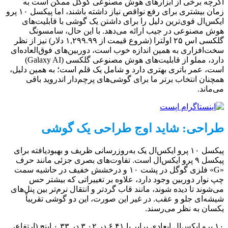
اگرچه برخی از ابزارهای هوش مصنوعی گوگل ممکن است به
زمان بیشتری برای رفع نواقص نیاز داشته باشند، اما پیکسل ۱۰ پرو
ایکس‌ال قوی‌ترین دلیل را برای داشتن یک گوشی با قابلیت‌های
هوش مصنوعی در جیب ارائه می‌دهد. با این حال، سامسونگ
گلکسی اس ۲۵ اولترا (شروع قیمت از ۱,۲۹۹.۹۹ دلار) نیز از نظر
سخت‌افزاری به همین اندازه خوب است، دوربین‌های فوق‌العاده‌ای
دارد، مملو از قابلیت‌های هوش مصنوعی گلکسی (Galaxy AI)
است، عمر باتری بهتری دارد و شامل یک قلم است؛ به همین دلیل،
همچنان انتخاب برتر ما برای گوشی‌های پرچم‌دار اندروید باقی
می‌ماند.
طراحی: شاید اوج طراحی یک گوشی
پیکسل ۱۰ پرو ایکس‌ال یک به‌روزرسانی ظریف و بهبودیافته برای
پیکسل ۹ پرو ایکس‌ال است. تفاوت‌های بصری جزئی مانند حرف
«G» فلزی گوگل در پشت ۱۰ و درخشش خفیف در حاشیه سمت
چپ نوار دوربین وجود دارد، علاوه بر تغییراتی که بیشتر حس
می‌شوند تا دیده شوند، مانند قاب گردتر و انتقال نرم‌تر بین پنل‌های
شیشه‌ای جلو و عقب. در غیر این صورت، این دو گوشی تقریباً
یکسان به نظر می‌رسند.
۱۰ پرو ایکس‌ال ابعادی برابر با ۶.۴۱ در ۳.۰۲ در ۰.۳۳ اینچ (ارتفاع،