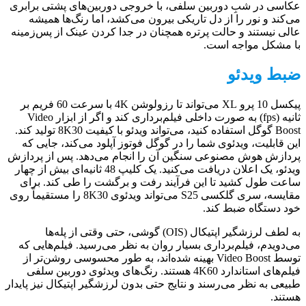
عکاسی در شبِ دوربین سلفی، با خروجی دوربین‌های پشتی برابری
می‌کند و نور را از دل تاریکی بیرون می‌کشد، اما رنگ‌ها همیشه
عالی نیستند و حالت پرتره همچنان در جدا کردن عینک از پس‌زمینه
با مشکل مواجه است.
ضبط ویدئو
پیکسل 10 پرو XL می‌تواند تا رزولوشن 4K با سرعت 60 فریم بر
ثانیه (fps) به صورت داخلی فیلم‌برداری کند و اگر از ابزار Video
Boost گوگل استفاده کنید، می‌تواند ویدئو با کیفیت 8K30 تولید کند.
این قابلیت، ویدئوی شما را در گوگل فوتوز آپلود می‌کند، جایی که
پردازش هوش مصنوعی سنگین آن را انجام می‌دهد. پس از پردازش
ویدئو، یک اعلان دریافت می‌کنید. یک کلیپ 48 ثانیه‌ای بیش از چهار
ساعت طول کشید تا این فرآیند رفت و برگشت را طی کند. برای
مقایسه، سری گلکسی S25 می‌تواند ویدئوی 8K30 را مستقیماً روی
خود دستگاه ضبط کند.
به لطف لرزشگیر اپتیکال (OIS) گوشی، حتی وقتی از پله‌ها
می‌دویدم، فیلم‌برداری بسیار روان به نظر می‌رسید. فیلم‌هایی که
توسط Video Boost بهینه شده‌اند، به طور محسوسی روشن‌تر از
فیلم‌های استاندارد 4K60 هستند. رنگ‌های ویدئوی دوربین سلفی
طبیعی به نظر می‌رسند و نتایج حتی بدون لرزشگیر اپتیکال نیز پایدار
هستند.