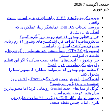
جمعه, آگوست 7 2026
خبر فوری
بهترین کروم‌بوک‌های ۲۰۲۶ | راهنمای خرید بر اساس تست
واقعی
بررسی لپ‌تاپ Dell 16S | نمایشگر زیبا، عملکردی که
انتظارش رو نداری
چرا و چطور ویندوز ۱۱ هوم رو به پرو آپگرید کنیم؟
مایکروسافت اعتراف کرد اپلیکیشن‌های ویندوز ۱۱ رم زیادی
مصرف می‌کنند؛ راه‌حل در راه است
اوبونتو تاچ OTA 2.0 رسماً منتشر شد پشتیبانی از گوشی‌ها و
تبلت‌های لینوکسی بیشتر
چرا ویندوز ۱۱ آپدیت‌های اضافه نصب می‌کند؟ اگر این تنظیم
را روشن کرده‌اید، مراقب باشید!
۳ تنظیم مهم ویندوز که می‌توانند عملکرد کامپیوتر شما را
متحول کنند
آینده اکسل با هوش مصنوعی؛ چگونه Excel و AI هر روز
هوشمندتر و نزدیک‌تر می‌شوند؟
گوگل از مدل‌های جدید Gemini رونمایی کرد؛ اما محبوب‌ترین
مدل هنوز عرضه نشده است
بررسی لپ‌تاپ Dell 14S؛ نزدیک به ۳۶ ساعت شارژدهی
باتری، اما با چندین نقطه ضعف
فیس