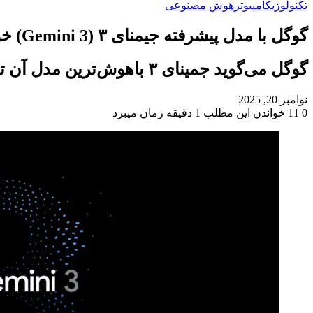
تکنولوژی
کامپیوتر
هوش مصنوعی
گوگل با مدل پیشرفته جیمنای ۳ (Gemini 3) خود وارد «عصر جدیدی» از هوش مصنوعی می‌شود.
گوگل می‌گوید جمینای ۳ باهوش‌ترین مدل آن تا به امروز است.
نوامبر 20, 2025
0
11
خواندن این مطلب 1 دقیقه زمان میبرد
‫Odnoklassniki
‫VKontakte
X
فیس
پاکت
‫تامبلر
‫رددیت
لینکدین
‫پین‌ترست
بوک