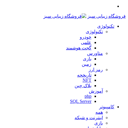
منو
فروشگاه زیبایی سبز
تکنولوژی
تکنولوژی
خودرو
علمی
گجت هوشمند
متاورس
بازی
زمین
رمز ارز
تاریخچه
NFT
بلاک چین
آموزش
php
SQL Server
کامپیوتر
همه
اینترنت و شبکه
بازی