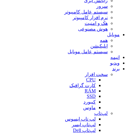
رایانش ابری
سرور
سیستم عامل کامپیوتر
نرم افزار کامپیوتر
هک و امنیت
هوش مصنوعی
موبایل
همه
اپلیکیشن
سیستم عامل موبایل
انیمه
ویدیو
برند
سخت افزار
CPU
کارت گرافیک
RAM
SSD
کیبورد
ماوس
لپ‌تاپ
لپ تاپ ایسوس
لپ‌تاپ ایسر
لپ‌تاپ Dell