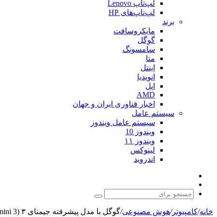
لپ‌تاپ Lenovo
لپ‌تاپ‌های HP
برند
مایکروسافت
گوگل
سامسونگ
متا
اینتل
انویدیا
اپل
AMD
اخبار فناوری ایران و جهان
سیستم عامل
سیستم عامل ویندوز
ویندوز 10
ویندوز ۱۱
لینوکس
اندروید
نوشته
تغییر
تصادفی
پوسته
جستجو
برای
خانه
/
کامپیوتر
/
هوش مصنوعی
/
گوگل با مدل پیشرفته جیمنای ۳ (Gemini 3) خود وارد «عصر جدیدی» از هوش مصنوعی می‌شود.