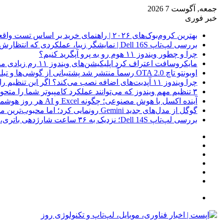
جمعه, آگوست 7 2026
خبر فوری
بهترین کروم‌بوک‌های ۲۰۲۶ | راهنمای خرید بر اساس تست واقعی
بررسی لپ‌تاپ Dell 16S | نمایشگر زیبا، عملکردی که انتظارش رو نداری
چرا و چطور ویندوز ۱۱ هوم رو به پرو آپگرید کنیم؟
مایکروسافت اعتراف کرد اپلیکیشن‌های ویندوز ۱۱ رم زیادی مصرف می‌کنند؛ راه‌حل در راه است
اوبونتو تاچ OTA 2.0 رسماً منتشر شد پشتیبانی از گوشی‌ها و تبلت‌های لینوکسی بیشتر
چرا ویندوز ۱۱ آپدیت‌های اضافه نصب می‌کند؟ اگر این تنظیم را روشن کرده‌اید، مراقب باشید!
۳ تنظیم مهم ویندوز که می‌توانند عملکرد کامپیوتر شما را متحول کنند
آینده اکسل با هوش مصنوعی؛ چگونه Excel و AI هر روز هوشمندتر و نزدیک‌تر می‌شوند؟
گوگل از مدل‌های جدید Gemini رونمایی کرد؛ اما محبوب‌ترین مدل هنوز عرضه نشده است
بررسی لپ‌تاپ Dell 14S؛ نزدیک به ۳۶ ساعت شارژدهی باتری، اما با چندین نقطه ضعف
فیس
X
بوک
یوتیوب
اینستاگرام
نوشته
سایدبار
تصادفی
جستجو
برای