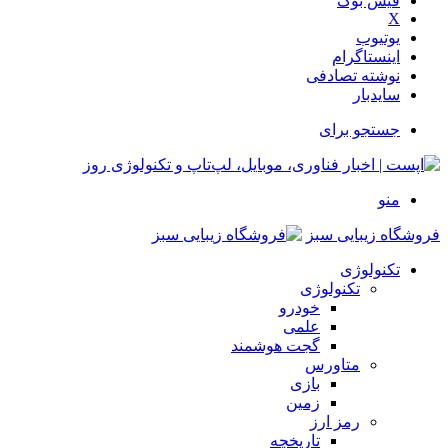
فیس بوک
X
یوتیوب
اینستاگرام
نوشته تصادفی
سایدبار
جستجو برای
منو
فروشگاه زیبایی سبز
تکنولوژی
تکنولوژی
خودرو
علمی
گجت هوشمند
متاورس
بازی
زمین
رمز ارز
تاریخچه