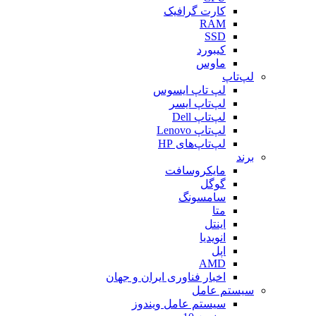
کارت گرافیک
RAM
SSD
کیبورد
ماوس
لپ‌تاپ
لپ تاپ ایسوس
لپ‌تاپ ایسر
لپ‌تاپ Dell
لپ‌تاپ Lenovo
لپ‌تاپ‌های HP
برند
مایکروسافت
گوگل
سامسونگ
متا
اینتل
انویدیا
اپل
AMD
اخبار فناوری ایران و جهان
سیستم عامل
سیستم عامل ویندوز