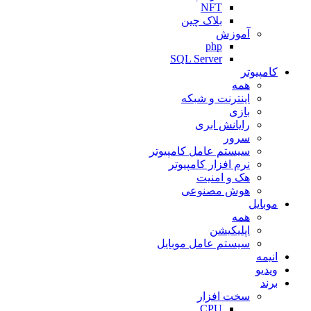
NFT
بلاک چین
آموزش
php
SQL Server
کامپیوتر
همه
اینترنت و شبکه
بازی
رایانش ابری
سرور
سیستم عامل کامپیوتر
نرم افزار کامپیوتر
هک و امنیت
هوش مصنوعی
موبایل
همه
اپلیکیشن
سیستم عامل موبایل
انیمه
ویدیو
برند
سخت افزار
CPU