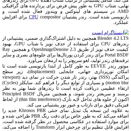
می کند، شامل پشتیبانی از ترکیب شتاب دهنده GPU برای رندرهای
نهایی، شتاب GPU به طور پیش فرض برای پردازنده های گرافیکی
AMD در سیستم های لینوکس و ویندوز فعال شده است، و
بازنویسی شده است.
رندر پشتیبان
CPU
compositor برای افزایش
عملکرد.
Blender 4.2 LTS همچنین به دلیل اشتراک‌گذاری ضمنی، پشتیبانی از
رندرهای CPU برای استفاده از حذف نویز با شتاب GPU، بهبود
کیفیت حذف نویز از طریق OpenImageDenoise 2.3 و همچنین Ray
Portal BSDF برای رندر کردن پورتال‌ها برای جلوه‌های بصری و سایر
ترفندهای رندر تولید، لغو سریع‌تر را به ارمغان می‌آورد.
موتور رندر EEVEE به طور کامل از ابتدا بازنویسی شده است تا
امکان نورپردازی جهانی، جابجایی (displacement)، زیر سطح
پراکندگی (SSS) بهتر، رندر تار شدن حرکت در نمای دید (viewport
motion blur) و بسیاری از توابع دیگر را فراهم کند. سایکلز (Cycles)
ارتقاء عظیمی دریافت کرده است تا رندرهای شما بهتر به نظر
برسند و سریعتر رندر شوند، و همچنین متریال Principled BSDF
اکنون از جلوه های تداخل لایه نازک (thin film interference) از لحاظ
فیزیکی دقیق برای بازتاب و عبور نور پشتیبانی می کند.
به علاوه، این نسخه یک تبدیل نمای خنثی Khronos PBR جدید را
اضافه می‌کند که به طور خاص برای دقت رنگ PBR طراحی شده و
برای موارد استفاده در عکاسی محصول در نظر گرفته شده است،
افزایش قابل تنظیم برای چرخش ابزار Transform را اضافه می‌کند،