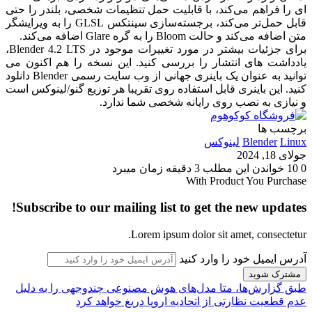
ای را فراهم می‌کند، با قابلیت حمل تنظیمات شخصی، بلندر را حتی
قابل حمل‌تر می‌کند، برجسته‌سازی سینتکس GLSL را به ویرایشگر
متن اضافه می‌کند و حالت Bloom را به گره Glare اضافه می‌کند.
برای جزئیات بیشتر در مورد تغییرات موجود در Blender 4.2 LTS،
یادداشت های انتشار را بررسی کنید. این نسخه را هم اکنون می
توانید به عنوان یک باینری جهانی از وب سایت رسمی Blender دانلود
کنید. این باینری قابل استفاده روی تقریبا هر توزیع گنو/لینوکس است
و نیازی به نصب روی رایانه شخصی شما ندارد.
برچسب ها
Linux
Blender
لینوکس
جولای 18, 2024
0
10
خواندن این مطلب 3 دقیقه زمان میبرد
With Product You Purchase
Subscribe to our mailing list to get the new updates!
Lorem ipsum dolor sit amet, consectetur.
آدرس ایمیل خود را وارد کنید
طبق گزارش‌ها، متا مدل‌های هوش مصنوعی چندوجهی را به دلیل
عدم قطعیت نظارتی از اتحادیه اروپا دریغ خواهد کرد