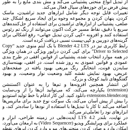
از تبدیل انواع منحنی پشتیبانی می‌کند و مش بندی مایع را به طور
پیش فرض برای حوزه‌های سیال فعال می‌کند.
تغییرات قابل توجه دیگر شامل ابزارهای جدید تراشیدن، ماسک
کردن، پنهان کردن و مجموعه وجوه برای ایجاد سریع اشکال چند
ضلعی، پشتیبانی از ابزارهای تراشیدن برای استفاده از حل‌کننده‌های
سریع یا دقیق، نقاط مسیر حرکت اکنون می‌توانند از رنگ تم رئوس
استفاده کنند و افزونه «کپی کردن تبدیل جهانی» رفع اشکالی برای
گزینه‌های دوربین و کپی-پیست نسبی دریافت کرده است.
رابط کاربری نیز در Blender 4.2 LTS با یک آیتم منوی جدید “Copy
Driver to Selected” برای کپی کردن درایور ویژگی در همان ویژگی
در همه موارد انتخاب شده، پشتیبانی از قوانین افقی در طرح بندی
عمودی و قوانین عمودی به روز شده است.
در افقی، بهینه‌سازی
سایه‌زن فونت، انتخابگر رنگ مربعی بهبود یافته در صفحه‌های
عریض، بهبود نمایش نقشه کلید وضعیت نوار وضعیت، و بهبود
گفتگوهای تأیید کوچک و بزرگ.
این انتشار همچنین افزونه‌ها و تم‌ها را به عنوان اکستنشن
(extension) یکپارچه می‌کند، که می‌توانید آن‌ها را از وب‌سایت
extensions.blender.org دانلود کنید. این کار ادغام با خط تولید استودیو
را بیش از پیش آسان می‌کند، یک سوکت نوع جدید برای ماتریس‌ها
اضافه می‌کند تا کار با تبدیل‌ها با استفاده از نودها را ساده‌تر کند، و
ابزارهای نود را تعاملی‌تر می‌کند.
در نهایت، بلندر 4.2 LTS آپدیت‌هایی در زمینه طراحی، ابزار و
عملکرد برای ویرایشگر ویدیو (Video Sequencer) به ارمغان می‌آورد،
امکان وارد و صادر کردن منحنی‌های مو و وارد کردن ابرهای نقطه