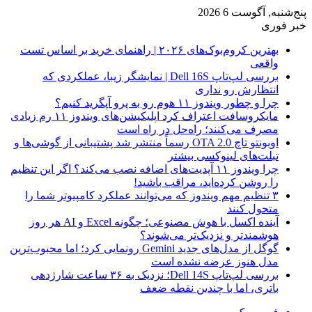
پنج‌شنبه, آگوست 6 2026
خبر فوری
بهترین کروم‌بوک‌های ۲۰۲۶ | راهنمای خرید بر اساس تست
واقعی
بررسی لپ‌تاپ Dell 16S | نمایشگر زیبا، عملکردی که
انتظارش رو نداری
چرا و چطور ویندوز ۱۱ هوم رو به پرو آپگرید کنیم؟
مایکروسافت اعتراف کرد اپلیکیشن‌های ویندوز ۱۱ رم زیادی
مصرف می‌کنند؛ راه‌حل در راه است
اوبونتو تاچ OTA 2.0 رسماً منتشر شد پشتیبانی از گوشی‌ها و
تبلت‌های لینوکسی بیشتر
چرا ویندوز ۱۱ آپدیت‌های اضافه نصب می‌کند؟ اگر این تنظیم
را روشن کرده‌اید، مراقب باشید!
۳ تنظیم مهم ویندوز که می‌توانند عملکرد کامپیوتر شما را
متحول کنند
آینده اکسل با هوش مصنوعی؛ چگونه Excel و AI هر روز
هوشمندتر و نزدیک‌تر می‌شوند؟
گوگل از مدل‌های جدید Gemini رونمایی کرد؛ اما محبوب‌ترین
مدل هنوز عرضه نشده است
بررسی لپ‌تاپ Dell 14S؛ نزدیک به ۳۶ ساعت شارژدهی
باتری، اما با چندین نقطه ضعف