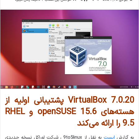
VirtualBox 7.0.20 پشتیبانی اولیه از
هسته‌های openSUSE 15.6 و RHEL
9.5 را ارائه می‌کند
به گزارش
اپست
به نقل از 9to5linux ، شرکت اوراکل نسخه جدیدی