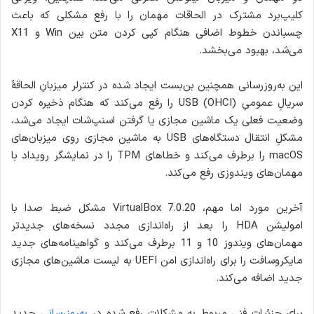
کلیپ‌برد مشترک در الحاقات مهمان را با رفع مشکلی که باعث
چسباندن خطوط اضافی هنگام کپی کردن متن بین Win و X11
می‌شد، بهبود می‌بخشد.
این به‌روزرسانی همچنین بن‌بست ایجاد شده در کنترلر میزبانِ الحاقهٔ
سریالِ عمومیِ USB (OHCI) را رفع می‌کند که هنگام ذخیره کردن
وضعیت فعلی یک ماشین مجازی یا گرفتن اسنپ‌شات ایجاد می‌شد،
مشکلِ انتقال دستگاه‌های USB به ماشین مجازی روی میزبان‌های
macOS را برطرف می‌کند و خطاهای TPM را در نمایشگر رویداد با
مهمان‌های ویندوزی رفع می‌کند.
آخرین مورد اما مهم، VirtualBox 7.0.20 مشکل ضبط صدا با
امولیشن HDA را بعد از راه‌اندازی مجدد نسخه‌های جدیدتر
مهمان‌های ویندوز 10 و 11 برطرف می‌کند و گواهینامه‌های جدید
مایکروسافت را برای راه‌اندازی امن UEFI به لیست ماشین‌های مجازی
جدید اضافه می‌کند.
برای جزئیات فنی مربوط به مشکلات رفع شده در
به‌روزرسانی
جدید