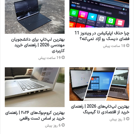
2
پ
L
ک
T
د
S
س
ب
ا
چرا حذف اپلیکیشن در ویندوز 11
ه
م
فضای دیسک رو آزاد نمی‌کنه؟
بهترین لپ‌تاپ برای دانشجویان
ط
س
مهندسی 2026 | راهنمای خرید
18 ساعت پیش
و
و
کاربردی
ر
ن
19 ساعت پیش
ر
گ
س
،
م
ا
ی
ف
م
ز
ن
ا
ت
ی
ش
ش
بهترین لپ‌تاپ‌های 2026 | راهنمای
ر
ق
خرید از اقتصادی تا گیمینگ
بهترین کروم‌بوک‌های ۲۰۲۶ | راهنمای
ش
ی
خرید بر اساس تست واقعی
3 روز پیش
د
م
6 روز پیش
،
ت