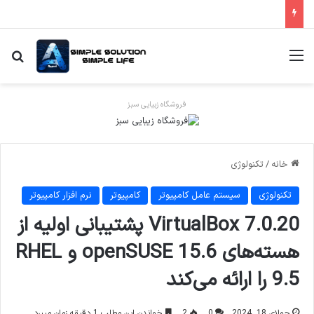
منو
جس
فروشگاه زیبایی سبز
خانه
/
تکنولوژی
تکنولوژی
سیستم عامل کامپیوتر
کامپیوتر
نرم افزار کامپیوتر
VirtualBox 7.0.20 پشتیبانی اولیه از
هسته‌های openSUSE 15.6 و RHEL
9.5 را ارائه می‌کند
جولای 18, 2024
0
2
خواندن این مطلب 1 دقیقه زمان میبرد