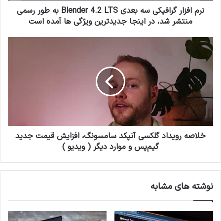
ر
ر
نرم افزار گرافیکی سه بعدی Blender 4.2 LTS به طور رسمی
د
ا
منتشر شد، در اینجا جدیدترین ویژگی ها آمده است
ک
ف
ن
ی
خ
ی
ک
ل
د
ی
ا
س
ص
ه
ه
ب
ر
ع
و
د
ی
ی
د
B
ا
خلاصه رویداد گلکسی آنپکد سامسونگ، افزایش قیمت جدید
l
د
گیم‌پس و موارد دیگر ( ویدیو )
e
گ
n
ل
d
ک
نوشته های مشابه
e
س
r
ی
4
آ
.
ن