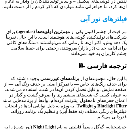
ننگین در گوشی‌های پیکسل – و سایر تولیدکنندگان را وادار به ادغام
آن‌ها کرد، ما جواهراتی مانند مواردی که ذکر کردم را از دست دادیم.
فیلترهای نور آبی
مراقبت از چشم اکنون یکی از
مهم‌ترین اولویت‌ها (agendas)
برای
شرکت‌های تولیدکننده گوشی‌های هوشمند است. با این حال، تقریباً
یک دهه پیش، اکثر آن‌ها تا زمانی که می‌توانستند دستگاه‌های کافی
برای ادامه حیات (در بازار) بفروشند، زحمتی برای حفظ سلامت
چشم کاربران به خود نمی‌دادند.
ترجمه فارسی 📝
با این حال، مجموعه‌ای از
برنامه‌های غیررسمی
وجود داشتند که
برای حذف رنگ‌های خاص — با تمرکز اصلی بر حذف رنگ
آبی
— از
صفحه نمایش، و قابل تحمل کردن آن‌ها در شب، استفاده می‌شدند.
به عنوان کسی که شب‌های بی‌شماری را صرف گشت و گذار در
اعماق حفره‌های نامعقول اینترنت کرده‌ام، واقعاً از برنامه‌هایی مانند
Bluelight Filter
و
Twilight
، به ویژه به دلیل توانایی آن‌ها در انتخاب
فیلترهای رنگی مختلف (نه فقط آبی) و تنظیم یک برنامه روزانه،
قدردانی می‌کنم.
خوشبختانه، گوگل رسماً قابلیتی به نام
Night Light
(نور شب) را به