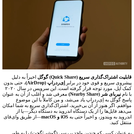
قابلیت اشتراک‌گذاری سریع (Quick Share) گوگل
اخیراً به دلیل
پیشروی سریع و قوی خود در برابر
اِی‌ردراپ (AirDrop)
، حتی بدون
کمک اپل، مورد توجه قرار گرفته است. این سرویس در سال ۲۰۲۰
با نام
نیربای شر (Nearby Share)
معرفی شد و اغلب از آن به عنوان
پاسخ گوگل به اِی‌ردراپ یاد می‌شد، و من کاملاً با این موضوع
موافقم. اگر هنوز از آن بی‌خبرید، اشتراک‌گذاری سریع به شما امکان
می‌دهد فایل‌ها را از یک دستگاه اندروید به دستگاه دیگر—یا از
اندروید به ویندوز، و اخیراً حتی به
iOS و macOS
—از طریق وای‌فای
منتقل کنید.
به عنوان کسی که چندین واحد بررسی (گوشی/گجت) را به طور