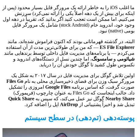
ما اغلب iOS را به خاطر ارائه یک مرورگر فایل بسیار محدود (پس از
اینکه برای بیش از یک دهه اصلاً یکی را ارائه نمی‌کرد) سرزنش
می‌کنیم. اما ممکن است تعجب کنید اگر بدانید که، تقریباً در دهه اول
وجود خود، اندروید خام (stock Android) شامل یک مرورگر فایل
بومی (native) نبود.
البته، در گذشته قهرمانانی بودند که اکنون فراموش شده‌اند، مانند
ES File Explorer
— که من برای طولانی‌ترین مدت از آن استفاده
می‌کردم — یا برنامه‌های مدیریت فایل داخلی توسط برندهایی مانند
شیائومی
و
سامسونگ
، اما چندین نسل از دستگاه‌های اندروید و
نکسوس طول کشید تا گوگل خودش آن را دریابد.
اولین تلاش گوگل برای مدیریت فایل در سال ۲۰۱۷ به شکل یک
مرورگر سبک وزن برای فضای ذخیره‌سازی محلی به نام
Files Go
صورت گرفت، که اساس برنامه
Google Files
امروزی را تشکیل
داد. جالب اینجاست که Files Go به عنوان چارچوب (فریمورک)
Nearby Share
گوگل نیز عمل می‌کند، که سپس به
Quick Share
تبدیل شد و اخیراً پشتیبانی از
AirDrop
اپل را اضافه کرد.
پوسته‌دهی (تم‌دهی) در سطح سیستم