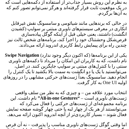
به نظرم این روش بسیار جذاب‌تر از استفاده از دکمه‌هایی است که
در یک موقعیت ثابت قرار گرفته‌اند و هرگز نمی‌توانم تصور کنم که
به آن‌ها برگردم.
در حالی که برندهایی مانند شیائومی و سامسونگ نقش غیرقابل
انکاری در معرفی سیستم‌های ناوبری مبتنی بر سوایپ (کشیدن
انگشت) داشتند، یعنی خیلی قبل از اینکه گوگل پیاده‌سازی
قرص‌شکل وحشتناک خود را اجرا کند، برنامه‌های شخص ثالث نیز
چندین راه برای پیمایش رابط کاربری اندروید ارائه می‌دادند.
یکی از این برنامه‌ها (که اکنون دیگر وجود ندارد)
Swipe Navigation
نام داشت، که به کاربران این امکان را می‌داد تا دکمه‌های ناوبری
سنتی را با کنترل‌های مبتنی بر سوایپ جایگزین کنند. در اصل،
می‌توانستید با یک یا دو انگشت به سمت بالا بکشید تا یک کنترل را
انجام دهید. سامسونگ بعداً ژست‌های حرکتی مشابهی را در روزهای
اولیه One UI به کار گرفت.
انتخاب مورد علاقه من – و چیزی که به نظر من سلف واقعی
ژست‌های ناوبری است –
“All-in-one Gestures”
نام داشت. این
برنامه مجموعه‌ای از ژست‌های حرکتی را فعال می‌کرد که
می‌توانستند از هر یک از چهار لبه یا حتی چهار گوشه صفحه نمایش
فعال شوند – بسیار کاربردی‌تر از آنچه اندروید اکنون ارائه می‌دهد.
اما وقتی گوگل ژست‌های ناوبری مناسب را پذیرفت – نه آن قرص