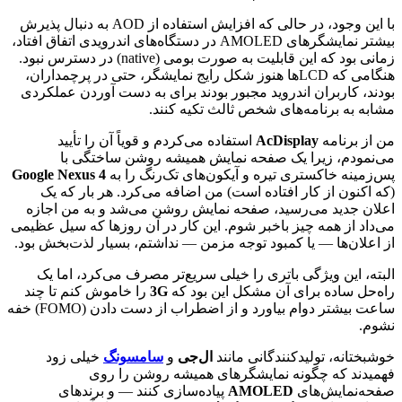
با این وجود، در حالی که افزایش استفاده از AOD به دنبال پذیرش
بیشتر نمایشگرهای AMOLED در دستگاه‌های اندرویدی اتفاق افتاد،
زمانی بود که این قابلیت به صورت بومی (native) در دسترس نبود.
هنگامی که LCDها هنوز شکل رایج نمایشگر، حتی در پرچمداران،
بودند، کاربران اندروید مجبور بودند برای به دست آوردن عملکردی
مشابه به برنامه‌های شخص ثالث تکیه کنند.
من از برنامه
AcDisplay
استفاده می‌کردم و قویاً آن را تأیید
می‌نمودم، زیرا یک صفحه نمایش همیشه روشن ساختگی با
پس‌زمینه خاکستری تیره و آیکون‌های تک‌رنگ را به
Google Nexus 4
(که اکنون از کار افتاده است) من اضافه می‌کرد. هر بار که یک
اعلان جدید می‌رسید، صفحه نمایش روشن می‌شد و به من اجازه
می‌داد از همه چیز باخبر شوم. این کار در آن روزها که سیل عظیمی
از اعلان‌ها — یا کمبود توجه مزمن — نداشتم، بسیار لذت‌بخش بود.
البته، این ویژگی باتری را خیلی سریع‌تر مصرف می‌کرد، اما یک
راه‌حل ساده برای آن مشکل این بود که
3G
را خاموش کنم تا چند
ساعت بیشتر دوام بیاورد و از اضطراب از دست دادن (FOMO) خفه
نشوم.
خوشبختانه، تولیدکنندگانی مانند
ال‌جی
و
سامسونگ
خیلی زود
فهمیدند که چگونه نمایشگرهای همیشه روشن را روی
صفحه‌نمایش‌های
AMOLED
پیاده‌سازی کنند — و برندهای