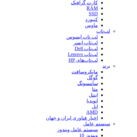
کارت گرافیک
RAM
SSD
کیبورد
ماوس
لپ‌تاپ
لپ تاپ ایسوس
لپ‌تاپ ایسر
لپ‌تاپ Dell
لپ‌تاپ Lenovo
لپ‌تاپ‌های HP
برند
مایکروسافت
گوگل
سامسونگ
متا
اینتل
انویدیا
اپل
AMD
اخبار فناوری ایران و جهان
سیستم عامل
سیستم عامل ویندوز
ویندوز 10