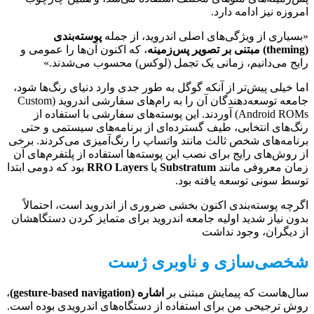
امروزه نیز ادامه دارد.
«بسیاری از ویژگی‌های اصلی اندروید، از جمله
پوسته‌بندی
(theming) مبتنی بر تصویر پس‌زمینه
، که اکنون آن‌ها را عمومی و
رایج می‌دانیم، زمانی یک تجمل (لوکس) محسوب می‌شدند.»
اما خیلی پیش‌تر از آنکه گوگل به طور جدی وارد دنیای رنگ‌ها شود،
جامعه توسعه‌دهندگان آن را به رام‌های سفارشی اندروید (Custom
Android ROMs) آوردند. این پوسته‌های سفارشی با استفاده از
رنگ‌های انتخابی، طیف گسترده‌ای از برنامه‌های سیستمی و حتی
برنامه‌های شخص ثالث مانند واتساپ را رنگ‌آمیزی می‌کردند. برخی
از روش‌های رایج برای نصب این پوسته‌ها استفاده از پلتفرم‌های آن
زمان معروفی مانند
Substratum
یا
RRO Layers
بود که دومی ابتدا
توسط سونی توسعه یافته بود.
اگرچه پوسته‌بندی اکنون بخشی ضروری از اندروید است، احتمالاً
بدون نیاز شدید اولیه جامعه اندروید برای متمایز کردن دستگاهشان
از دیگران، وجود نداشت
شخصی‌سازی و ناوبری ژست
سال‌هاست که پیمایش مبتنی بر
اشاره (gesture-based navigation)
،
روش ترجیحی من برای استفاده از دستگاه‌های اندرویدی بوده است.