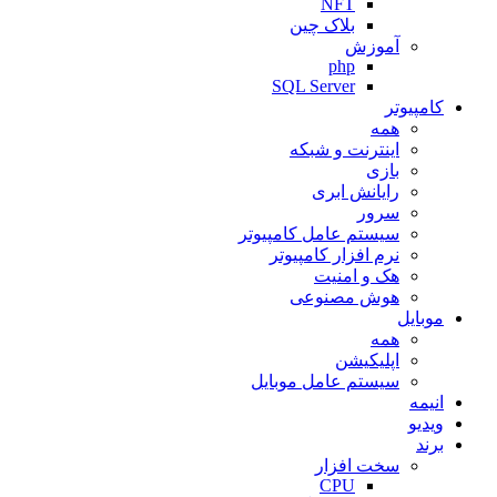
NFT
بلاک چین
آموزش
php
SQL Server
کامپیوتر
همه
اینترنت و شبکه
بازی
رایانش ابری
سرور
سیستم عامل کامپیوتر
نرم افزار کامپیوتر
هک و امنیت
هوش مصنوعی
موبایل
همه
اپلیکیشن
سیستم عامل موبایل
انیمه
ویدیو
برند
سخت افزار
CPU