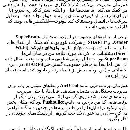
همزمان مدیریت می‌کند، اشتراک‌گذاری سریع به حفظ آرامش ذهنی
من کمک می‌کند. اما مدت‌ها قبل از اینکه اشتراک‌گذاری سریع (یا
نیربای شر) مرا از کوبیدن عمدی سرم به دیوار نجات دهد—به دلیل
سرعت‌های انتقال وحشتناک کند بلوتوث—اپلیکیشن‌هایی بودند که
کارکرد مشابهی داشتند.
برخی از برنامه‌های محبوب در این دسته شامل
،
SuperBeam
Xender
، و
SHAREit
از شرکت لنوو بودند که همگی از انتقال‌های
نظیر به نظیر (peer-to-peer) از طریق
وای‌فای دایرکت (Wi-Fi
Direct)
پشتیبانی می‌کردند. مورد علاقه من در میان این‌ها
SuperBeam
بود، به دلیل زیبایی‌شناسی ساده و سرعت انتقال داده
آنی‌اش، اما بعداً به خاطر محبوبیت گسترده‌تر
SHAREit
در دایره
اجتماعی‌ام (این برنامه بیش از ۱ میلیارد بار دانلود شده است) به آن
روی آوردم.
همزمان، برنامه‌هایی مانند
AirDroid
رابط‌های مبتنی بر وب برای
مدیریت دستگاه‌های متصل، مشاهده فایل‌ها، یا حتی مدیریت
برنامه‌های نصب شده روی گوشی ارائه می‌کردند. یکی دیگر از
برنامه‌هایی که من ترجیح می‌دادم،
Pushbullet
بود که امکان پخش
متن، لینک‌ها، یا فایل‌ها را در قالب پیام‌ها در چندین دستگاه فراهم
می‌کرد—آن را به عنوان یک چت گروهی از دستگاه‌های خودتان در
نظر بگیرید.
با این حال، عواملی از جمله آسانی اشتراک‌گذاری فایل از طریق