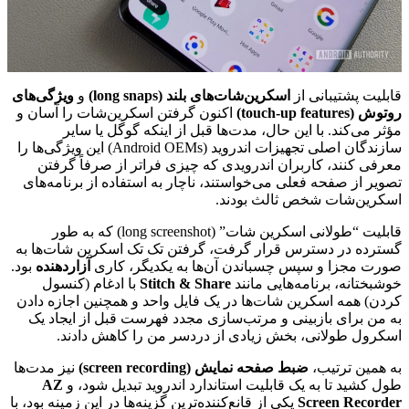
قابلیت پشتیبانی از
اسکرین‌شات‌های بلند (long snaps)
و
ویژگی‌های
روتوش (touch-up features)
اکنون گرفتن اسکرین‌شات را آسان و
مؤثر می‌کند. با این حال، مدت‌ها قبل از اینکه گوگل یا سایر
سازندگان اصلی تجهیزات اندروید (Android OEMs) این ویژگی‌ها را
معرفی کنند، کاربران اندرویدی که چیزی فراتر از صرفاً گرفتن
تصویر از صفحه فعلی می‌خواستند، ناچار به استفاده از برنامه‌های
اسکرین‌شات شخص ثالث بودند.
قابلیت “طولانی اسکرین شات” (long screenshot) که به طور
گسترده در دسترس قرار گرفت، گرفتن تک تک اسکرین شات‌ها به
صورت مجزا و سپس چسباندن آن‌ها به یکدیگر، کاری
آزاردهنده
بود.
خوشبختانه، برنامه‌هایی مانند
Stitch & Share
با ادغام (کنسول
کردن) همه اسکرین شات‌ها در یک فایل واحد و همچنین اجازه دادن
به من برای بازبینی و مرتب‌سازی مجدد فهرست قبل از ایجاد یک
اسکرول طولانی، بخش زیادی از دردسر من را کاهش دادند.
به همین ترتیب،
ضبط صفحه نمایش (screen recording)
نیز مدت‌ها
طول کشید تا به یک قابلیت استاندارد اندروید تبدیل شود، و
AZ
Screen Recorder
یکی از قانع‌کننده‌ترین گزینه‌ها در این زمینه بود، با