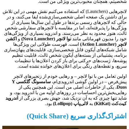
شخصیتم، همچنان محبوب‌ترین ویژگی من است.
لانچرهایی (Launchers) که استفاده می‌کنیم نقش مهمی در این تلاش
برای داشتن یک صفحه اصلی شخصی‌سازی‌شده ایفا می‌کنند، و در
حالی که لانچرهای رسمی برندها در طول این سال‌ها بسیاری از
ویژگی‌ها را پذیرفته‌اند، اما در مقایسه با لانچرهای سفارشی شخص
ثالث، هنوز محدود به نظر می‌رسند. و اندروید بسیاری از ویژگی‌های
خود را مدیون قهرمانانی مانند
نوا لانچر (Nova Launcher)
و
اکشن
لانچر (Action Launcher)
است. فهرست طولانی این ویژگی‌ها
شامل شبکه‌های آیکون قابل شخصی‌سازی، قابلیت‌های پنهان‌سازی
برنامه، پشتیبانی از بسته‌های آیکون شخص ثالث، قابلیت تنظیم
پوشه‌ها، ژست‌های حرکتی برای باز کردن اعلان‌ها یا تنظیمات
سریع، و نقطه‌های رنگی برای اعلان‌های خوانده نشده است.
اولین تعامل من با نوا لانچر – و رهایی خودم از زنجیرهای لانچر
پیش‌فرض – در اولین گوشی اندرویدی‌ام،
سامسونگ گلکسی Y
Duos
، یکی از خاطرات اصلی من است. این همچنین یکی از
رهایی‌بخش‌ترین احساسات در روزهای اولیه من با اندروید بود، و
شاید تنها چیزی که به آن نزدیک شد، جهش بصری بزرگی از
اندروید
کیت‌کت (KitKat)
به
لالی‌پاپ (Lollipop)
بود.
اشتراک‌گذاری سریع (Quick Share)