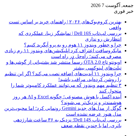
جمعه, آگوست 7 2026
خبر فوری
بهترین کروم‌بوک‌های ۲۰۲۶ | راهنمای خرید بر اساس تست
واقعی
بررسی لپ‌تاپ Dell 16S | نمایشگر زیبا، عملکردی که
انتظارش رو نداری
چرا و چطور ویندوز ۱۱ هوم رو به پرو آپگرید کنیم؟
مایکروسافت اعتراف کرد اپلیکیشن‌های ویندوز ۱۱ رم زیادی
مصرف می‌کنند؛ راه‌حل در راه است
اوبونتو تاچ OTA 2.0 رسماً منتشر شد پشتیبانی از گوشی‌ها و
تبلت‌های لینوکسی بیشتر
چرا ویندوز ۱۱ آپدیت‌های اضافه نصب می‌کند؟ اگر این تنظیم
را روشن کرده‌اید، مراقب باشید!
۳ تنظیم مهم ویندوز که می‌توانند عملکرد کامپیوتر شما را
متحول کنند
آینده اکسل با هوش مصنوعی؛ چگونه Excel و AI هر روز
هوشمندتر و نزدیک‌تر می‌شوند؟
گوگل از مدل‌های جدید Gemini رونمایی کرد؛ اما محبوب‌ترین
مدل هنوز عرضه نشده است
بررسی لپ‌تاپ Dell 14S؛ نزدیک به ۳۶ ساعت شارژدهی
باتری، اما با چندین نقطه ضعف
فیس