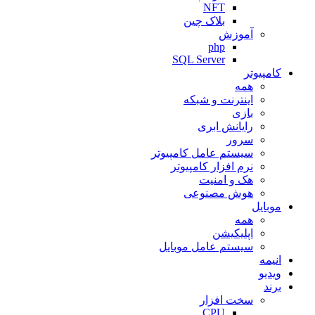
NFT
بلاک چین
آموزش
php
SQL Server
کامپیوتر
همه
اینترنت و شبکه
بازی
رایانش ابری
سرور
سیستم عامل کامپیوتر
نرم افزار کامپیوتر
هک و امنیت
هوش مصنوعی
موبایل
همه
اپلیکیشن
سیستم عامل موبایل
انیمه
ویدیو
برند
سخت افزار
CPU