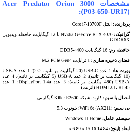
مشخصات Acer Predator Orion 3000
(P03-650-UR17):
پردازنده:
اینتل Core i7-13700F
گرافیک:
Nvidia GeForce RTX 4070 با 12 گیگابایت حافظه ویدیویی
GDDR6X
حافظه رم:
16 گیگابایت DDR5-4400
فضای ذخیره سازی:
1 ترابایت M.2 PCIe Gen4
پورت ها:
1 عدد USB-C (20 گیگابیت بر ثانیه، 2×2)؛ 1 عدد USB-A
(10 گیگابیت بر ثانیه)، 2 عدد USB-A (5 گیگابیت بر ثانیه)، 4 عدد
USB-A (480 مگابیت بر ثانیه)؛ 3 عدد DisplayPort 1.4a؛ 1 عدد
HDMI 2.1، RJ-45 (اترنت)
اتصال با سیم:
کارت شبکه Killer E2600 گیگابیتی
بی سیم:
WiFi 6e (AX211)؛ بلوتوث 5.3
سیستم عامل:
Windows 11 Home
ابعاد (اینچ):
14.84 x 6.89 x 15.16