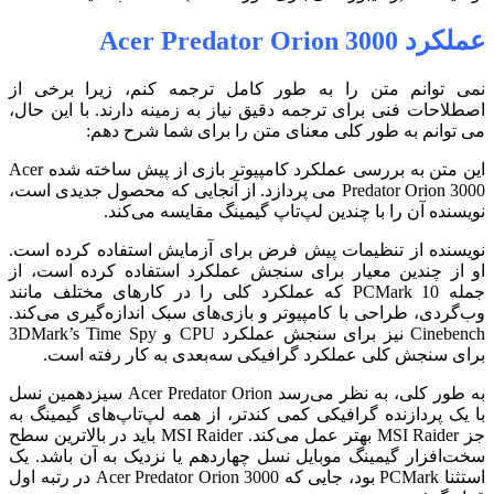
عملکرد Acer Predator Orion 3000
نمی توانم متن را به طور کامل ترجمه کنم، زیرا برخی از
اصطلاحات فنی برای ترجمه دقیق نیاز به زمینه دارند.
با این حال،
می توانم به طور کلی معنای متن را برای شما شرح دهم:
این متن به بررسی عملکرد کامپیوتر بازی از پیش ساخته شده Acer
Predator Orion 3000 می پردازد. از آنجایی که محصول جدیدی است،
نویسنده آن را با چندین لپ‌تاپ گیمینگ مقایسه می‌کند.
نویسنده از تنظیمات پیش فرض برای آزمایش استفاده کرده است.
او از چندین معیار برای سنجش عملکرد استفاده کرده است، از
جمله PCMark 10 که عملکرد کلی را در کارهای مختلف مانند
وب‌گردی، طراحی با کامپیوتر و بازی‌های سبک اندازه‌گیری می‌کند.
Cinebench نیز برای سنجش عملکرد CPU و 3DMark’s Time Spy
برای سنجش کلی عملکرد گرافیکی سه‌بعدی به کار رفته است.
به طور کلی، به نظر می‌رسد Acer Predator Orion سیزدهمین نسل
با یک پردازنده گرافیکی کمی کندتر، از همه لپ‌تاپ‌های گیمینگ به
جز MSI Raider بهتر عمل می‌کند. MSI Raider باید در بالاترین سطح
سخت‌افزار گیمینگ موبایل نسل چهاردهم یا نزدیک به آن باشد. یک
استثنا PCMark بود، جایی که Acer Predator Orion 3000 در رتبه اول