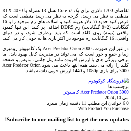
تقاضای 1700 دلاری برای یک Core i7 نسل 13 همراه با RTX 4070
منطقی به نظر می رسد، اگرچه به نظر می رسد منطقی است که
فرض کنید حدود 55 دلار هزینه کنید و اسلات های رم موجود را با 16
گیگابایت (2×8 گیگابایت) رم DDR5 اضافی پر کنید. این تنها کمبود
واقعی (نیمه) روی کاغذ است که باید برطرف شود، و در دنیای
واقعی، 16 گیگابایت رم موجود در اکثر بازی ها به خوبی کار می کند.
در غیر این صورت، Acer Predator Orion 3000 یک کامپیوتر رومیزی
زیبا و جمع و جور است که می تواند در مدیریت کابل بهبود یابد، اما
برخی ویژگی های با ارزش افزوده مانند پنل جانبی، ماوس و صفحه
کلید را ارائه می دهد. همه اینها باعث می شود Acer Predator Orion
3000 برای بازی 1080p و 1440 ارزش خوبی داشته باشد.
برچسب ها
Acer Predator Orion 3000
کامپیوتر
می 10, 2024
0
6
خواندن این مطلب 11 دقیقه زمان میبرد
With Product You Purchase
Subscribe to our mailing list to get the new updates!
Lorem ipsum dolor sit amet, consectetur.