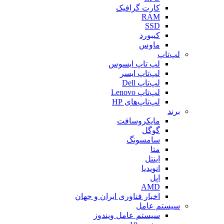
کارت گرافیک
RAM
SSD
کیبورد
ماوس
لپ‌تاپ
لپ تاپ ایسوس
لپ‌تاپ ایسر
لپ‌تاپ Dell
لپ‌تاپ Lenovo
لپ‌تاپ‌های HP
برند
مایکروسافت
گوگل
سامسونگ
متا
اینتل
انویدیا
اپل
AMD
اخبار فناوری ایران و جهان
سیستم عامل
سیستم عامل ویندوز