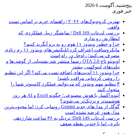
پنج‌شنبه, آگوست 6 2026
خبر فوری
بهترین کروم‌بوک‌های ۲۰۲۶ | راهنمای خرید بر اساس تست
واقعی
بررسی لپ‌تاپ Dell 16S | نمایشگر زیبا، عملکردی که
انتظارش رو نداری
چرا و چطور ویندوز ۱۱ هوم رو به پرو آپگرید کنیم؟
مایکروسافت اعتراف کرد اپلیکیشن‌های ویندوز ۱۱ رم زیادی
مصرف می‌کنند؛ راه‌حل در راه است
اوبونتو تاچ OTA 2.0 رسماً منتشر شد پشتیبانی از گوشی‌ها و
تبلت‌های لینوکسی بیشتر
چرا ویندوز ۱۱ آپدیت‌های اضافه نصب می‌کند؟ اگر این تنظیم
را روشن کرده‌اید، مراقب باشید!
۳ تنظیم مهم ویندوز که می‌توانند عملکرد کامپیوتر شما را
متحول کنند
آینده اکسل با هوش مصنوعی؛ چگونه Excel و AI هر روز
هوشمندتر و نزدیک‌تر می‌شوند؟
گوگل از مدل‌های جدید Gemini رونمایی کرد؛ اما محبوب‌ترین
مدل هنوز عرضه نشده است
بررسی لپ‌تاپ Dell 14S؛ نزدیک به ۳۶ ساعت شارژدهی
باتری، اما با چندین نقطه ضعف