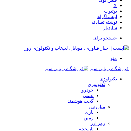
فیس بوک
X
یوتیوب
اینستاگرام
نوشته تصادفی
سایدبار
جستجو برای
منو
فروشگاه زیبایی سبز
تکنولوژی
تکنولوژی
خودرو
علمی
گجت هوشمند
متاورس
بازی
زمین
رمز ارز
تاریخچه