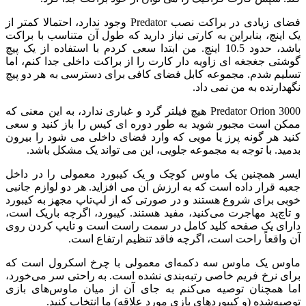
فضای زیادی در براکت نصب Predator وجود ندارد، احتمالا کمتر از
یک اینچ، بنابراین به کارتی نیاز دارید که طول آن متناسب با براکت
باشد، حدود 10.5 اینچ. من ابتدا سعی کردم با استفاده از یک پیچ
گوشتی جغجغه ای زاویه دار کارت را از براکت داخلی جدا کنم، اما
تسلیم شدم. مجموعه کابل فضای کافی برای دسترسی به هر دو پیچ
نگهدارنده به من نمی داد.
Predator Orion 3000 هیچ فیلتر گرد و غباری ندارد، به این معنی که
ممکن است مجبور شوید به طور دوره ای کیس را باز کنید و سعی
کنید هر گونه پرز یا مویی که وارد فضای داخلی می شود را بیرون
بدمید. با توجه به مجموعه جلویی، این می تواند یک مشکل باشد.
ایسر همچنین یک ماوس کوچک و یک کیبورد معمولی را در داخل
جعبه قرار داده است که به ارزش آن می افزاید. هر دو لوازم جانبی
خوبی برای شروع هستند و در صورتی که از لپ‌تاپ مجهز به کیبورد
و تاچ‌پد مهاجرت می‌کنید، مفید هستند. کیبورد، اگرچه باریک است،
دارای یک صفحه کلید کامل در سمت راست است و تایپ کردن روی
آن واقعاً راحت است، اگرچه فاقد تنظیم ارتفاع است.
ماوس یک ماوس سه دکمه‌ای معمولی با چرخ اسکرول است که
برای نرخ فریم خاصی رتبه‌بندی نشده است. به راحتی سر می‌خورد،
اما همچنان توصیه می‌کنم به جای آن از میان ماوس‌های بازی
توصیه‌شده (و کیبوردهای بازی مورد علاقه) ما انتخاب کنید.