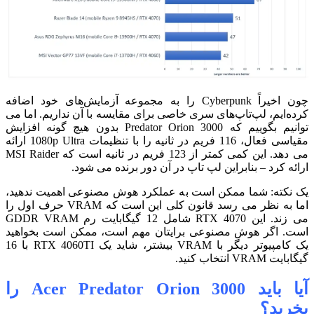
چون اخیراً Cyberpunk را به مجموعه آزمایش‌های خود اضافه
کرده‌ایم، لپ‌تاپ‌های سری خاصی برای مقایسه با آن نداریم.
اما می
توانیم بگوییم که Predator Orion 3000 بدون هیچ گونه افزایش
مقیاسی فعال، 116 فریم در ثانیه را با تنظیمات 1080p Ultra ارائه
می دهد. این کمی کمتر از 123 فریم در ثانیه است که MSI Raider
ارائه کرد – بنابراین لپ تاپ در آن دور برنده می شود.
یک نکته: شما ممکن است به عملکرد هوش مصنوعی اهمیت ندهید،
اما به نظر می رسد قانون کلی این است که VRAM حرف اول را
می زند. این RTX 4070 شامل 12 گیگابایت رم GDDR VRAM
است. اگر هوش مصنوعی برایتان مهم است، ممکن است بخواهید
یک کامپیوتر دیگر با VRAM بیشتر، شاید یک RTX 4060TI با 16
گیگابایت VRAM انتخاب کنید.
آیا باید Acer Predator Orion 3000 را
بخرید؟