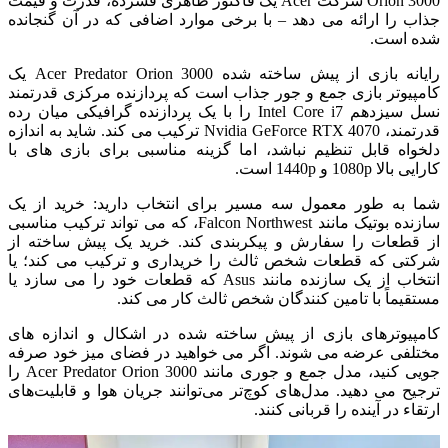
Orion 3000 شرکت Acer یک فاکتور ظاهری فشرده، قدرت و قیمت
جذاب را ارائه می دهد – با برخی موارد اضافی که در آن گنجانده
شده است.
رایانه بازی از پیش ساخته شده Acer Predator Orion 3000 یک
کامپیوتر بازی جمع و جور جذاب است که پردازنده مرکزی قدرتمند
نسل سیزدهم Intel Core i7 را با یک پردازنده گرافیکی میان رده
قدرتمند، Nvidia GeForce RTX 4070 ترکیب می کند. شاید به اندازه
دلخواه قابل تنظیم نباشد، اما گزینه مناسبی برای بازی های با
کارایی بالا 1080p و 1440p است.
شما به طور معمول سه مسیر برای انتخاب دارید:
خرید از یک
سازنده بوتیک مانند Falcon Northwest، که می تواند ترکیب مناسبی
از قطعات را سفارش و پیکربندی کند. خرید یک پیش ساخته از
شرکتی که قطعات شخص ثالث را خریداری و ترکیب می کند؛ یا
انتخاب از یک سازنده مانند Asus که قطعات خود را می سازد یا
مستقیماً با تامین کنندگان شخص ثالث کار می کند.
کامپیوترهای بازی از پیش ساخته شده در اشکال و اندازه های
مختلفی عرضه می شوند.
اگر می خواهید در فضای میز خود صرفه
جویی کنید، مدل جمع و جوری مانند Acer Predator Orion 3000 را
ترجیح می دهید. مدل‌های کوچ‌تر می‌توانند جریان هوا و قابلیت‌های
ارتقاء در آینده را قربانی کنند.