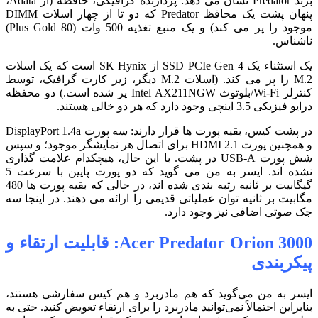
برند Predator نشان می دهد:
پردازنده گرافیکی، حافظه (از Adata،
پنهان پشت یک محافظ Predator که دو تا از چهار اسلات DIMM
موجود را پر می کند) و یک منبع تغذیه 500 وات (80 Plus Gold)
ناشناس.
یک استثناء یک SSD PCIe Gen 4 از SK Hynix است که یک اسلات
M.
2 را پر می کند. (اسلات M.2 دیگر، زیر کارت گرافیک، توسط
کنترلر Wi-Fi/بلوتوث Intel AX211NGW پر شده است.) دو محفظه
درایو فیزیکی 3.5 اینچی وجود دارد که هر دو خالی هستند.
در پشت کیس، بقیه پورت ها قرار دارند:
سه پورت DisplayPort 1.4a
و همچنین پورت HDMI 2.1 برای اتصال هر نمایشگر موجود؛ و سپس
شش پورت USB-A در پشت. با این حال، هیچکدام علامت گذاری
نشده اند. ایسر به من می گوید که دو پورت پایین با سرعت 5
گیگابیت بر ثانیه رتبه بندی شده اند، در حالی که بقیه پورت ها 480
مگابیت بر ثانیه توان عملیاتی قدیمی را ارائه می دهند. در اینجا سه
جک صوتی اضافی نیز وجود دارد.
Acer Predator Orion 3000: قابلیت ارتقاء و
پیکربندی
ایسر به من می‌گوید که هم مادربرد و هم کیس سفارشی هستند،
بنابراین احتمالاً نمی‌توانید مادربرد را برای ارتقاء تعویض کنید. حتی به