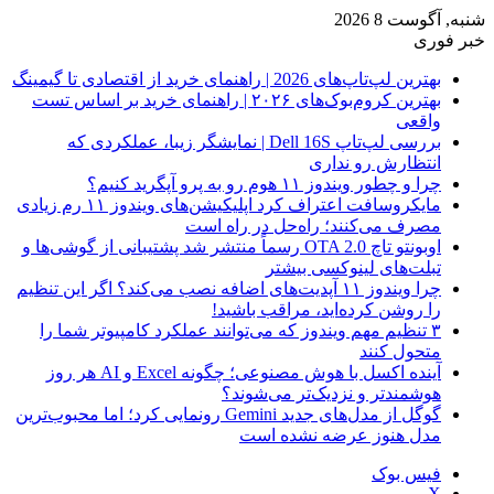
شنبه, آگوست 8 2026
خبر فوری
بهترین لپ‌تاپ‌های 2026 | راهنمای خرید از اقتصادی تا گیمینگ
بهترین کروم‌بوک‌های ۲۰۲۶ | راهنمای خرید بر اساس تست
واقعی
بررسی لپ‌تاپ Dell 16S | نمایشگر زیبا، عملکردی که
انتظارش رو نداری
چرا و چطور ویندوز ۱۱ هوم رو به پرو آپگرید کنیم؟
مایکروسافت اعتراف کرد اپلیکیشن‌های ویندوز ۱۱ رم زیادی
مصرف می‌کنند؛ راه‌حل در راه است
اوبونتو تاچ OTA 2.0 رسماً منتشر شد پشتیبانی از گوشی‌ها و
تبلت‌های لینوکسی بیشتر
چرا ویندوز ۱۱ آپدیت‌های اضافه نصب می‌کند؟ اگر این تنظیم
را روشن کرده‌اید، مراقب باشید!
۳ تنظیم مهم ویندوز که می‌توانند عملکرد کامپیوتر شما را
متحول کنند
آینده اکسل با هوش مصنوعی؛ چگونه Excel و AI هر روز
هوشمندتر و نزدیک‌تر می‌شوند؟
گوگل از مدل‌های جدید Gemini رونمایی کرد؛ اما محبوب‌ترین
مدل هنوز عرضه نشده است
فیس بوک
X