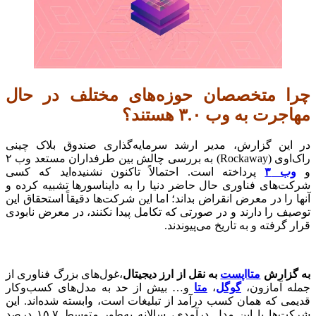
چرا متخصصان حوزه‌های مختلف در حال
مهاجرت به وب ۳.۰ هستند؟
در این گزارش، مدیر ارشد سرمایه‌گذاری صندوق بلاک چینی
راک‌اوی (Rockaway) به بررسی چالش بین طرفداران مستعد وب ۲
و
وب ۳
پرداخته است. احتمالاً تاکنون نشنیده‌اید که کسی
شرکت‌های فناوری حال حاضر دنیا را به دایناسورها تشبیه کرده و
آنها را در معرض انقراض بداند؛ اما این شرکت‌ها دقیقاً استحقاق این
توصیف را دارند و در صورتی که تکامل پیدا نکنند، در معرض نابودی
قرار گرفته و به تاریخ می‌پیوندند.
به گزارش
متااپست
به نقل از ارز دیجیتال
،غول‌های بزرگ فناوری از
جمله آمازون،
گوگل
،
متا
و… بیش از حد به مدل‌های کسب‌و‌کار
قدیمی که همان کسب درآمد از تبلیغات است، وابسته شده‌اند. این
شرکت‌ها با این مدل درآمدی، سالانه به‌طور متوسط ۱۵.۷ درصد