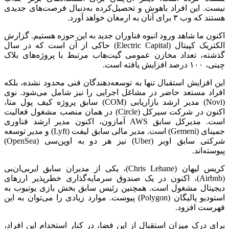
نیست. این افراد باهوش و تحصیل‌کرده به‌دنبال فرصت‌های جدیدی
هستند که وب ۳ برای آنان به ارمغان خواهد آورد.
اکنون ما شاهد ورود انبوه فناوران جدید به این حوزه هستیم. گزارش
الکتریک کپیتال (Electric Capital) حاکی از آن است که در سال
گذشته، تعداد مخازن عمومی گیت‌هاب مرتبط با پروژه‌های بلاک
چینی، ۱۰۰ درصد افزایش یافته است.
این افزایش استقبال تنها به توسعه‌دهندگان فنی محدود نشده، بلکه
افراد مستعد حاضر در مشاغل اجرایی را نیز شامل می‌شود. نوی
(Novi) مدیر ارشد بازاریابی (COM) سابق پروژه کیف پول متا،
اکنون در شرکت سیرکل (Circle) در همان منصب مشغول فعالیت
است. مدیرکل سابق AWS آمازون، اکنون مدیر ارشد فناوری
جمینای (Gemeni) است. مدیر مالی سابق لیفت (Lyft) و مدیر توسعه
شرکتی سابق اوبر (Uber) نیز هر دو به اوپن‌سی (OpenSea)
پیوسته‌اند.
کریس لیهان (Chris Lehane)، یکی از مدیران سابق ایر‌بی‌ان‌بی
(Airbnb)، اکنون در یک صندوق سرمایه‌گذاری خطرپذیر ارزهای
دیجیتال مشغول است. همچنین رئیس سابق بخش بازی یوتیوب به
استودیو پالیگان (Polygon) پیوست. موارد زیادی را می‌توان به این
فهرست افزود.
برای درک میزان استقبال از این فضا، در کنار استخدام این افراد،