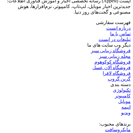
چرا و چطور ویندوز ۱۱ هوم رو به پرو آپگرید کنیم؟
4 روز پیش
مایکروسافت اعتراف کرد اپلیکیشن‌های ویندوز ۱۱ رم زیادی
مصرف می‌کنند؛ راه‌حل در راه است
2 هفته پیش
درباره اپست
اپست | اخبار فناوری، موبایل، لپ‌تاپ و تکنولوژی روز
اپست (Appest) رسانه تخصصی اخبار و آموزش فناوری اطلاعات؛
جدیدترین اخبار موبایل، لپ‌تاپ، کامپیوتر، نرم‌افزارها، هوش