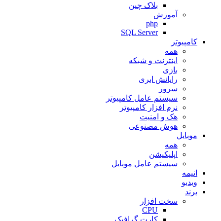
بلاک چین
آموزش
php
SQL Server
کامپیوتر
همه
اینترنت و شبکه
بازی
رایانش ابری
سرور
سیستم عامل کامپیوتر
نرم افزار کامپیوتر
هک و امنیت
هوش مصنوعی
موبایل
همه
اپلیکیشن
سیستم عامل موبایل
انیمه
ویدیو
برند
سخت افزار
CPU
کارت گرافیک