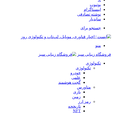
یوتیوب
اینستاگرام
نوشته تصادفی
سایدبار
جستجو برای
منو
فروشگاه زیبایی سبز
تکنولوژی
تکنولوژی
خودرو
علمی
گجت هوشمند
متاورس
بازی
زمین
رمز ارز
تاریخچه
NFT