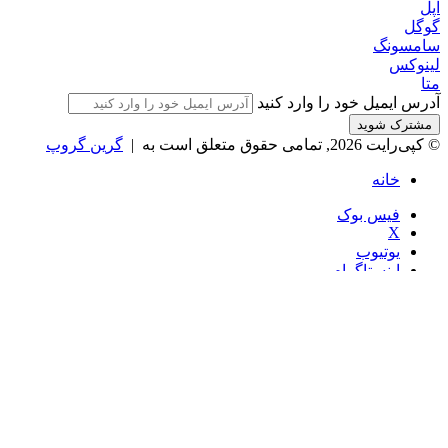
مصنوعی و گجت‌های روز دنیا.
فهرست سفارشی
درباره اپست
تماس با ما
تبلیغات در اپست
دیگر وب سایت های ما
فروشگاه زیبایی سبز
مجله زیبایی سبز
فروشگاه کوکوهوم
فروشگاه آلان عسل
فروشگاه لافرا
گرین گروپ
دسته بندی
تکنولوژی
کامپیوتر
موبایل
انیمه
ویدیو
برندهای محبوب:
مایکروسافت
اپل
گوگل