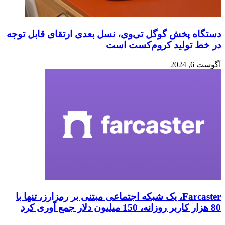
دستگاه پخش گوگل تی‌وی، نسل بعدی ارتقای قابل توجه
در خط تولید کروم‌کست است
آگوست 6, 2024
Farcaster، یک شبکه اجتماعی مبتنی بر رمزارز، تنها با
80 هزار کاربر روزانه، 150 میلیون دلار جمع آوری کرد