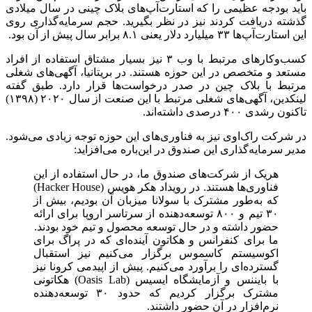
باید بودجه عظیمی را که استارت‌آپ‌های بلاک چینی در سال میلادی
گذشته دریافت کردند نیز در نظر بگیرید. حجم سرمایه‌گذاری روی
این استارت‌آپ‌ها ۳۳ میلیارد دلار یعنی ۸.۱ برابر سال پیش از آن بود.
کسب‌وکارهای مرتبط با وب ۳ نیز بسیار مشتاق استفاده از افراد
مستعد و متخصص در این حوزه هستند. در بریتانیا، آگهی‌های شغلی
مرتبط با بلاک چین در صدر درخواست‌ها قرار دارد. طبق گفته
لینکدین، آگهی‌های شغلی مرتبط با این صنعت از سال ۲۰۲۰ (۱۳۹۸)
تاکنون رشدی ۴۰۰ درصدی داشته‌اند.
در شرکت راک‌اوی نیز به فناوری‌‌های این حوزه توجه زیادی می‌شود.
مدیر سرمایه‌گذاری این صندوق در این‌باره می‌افزاید:
هریک از شرکت‌های صندوق ما، در حال استفاده از این
فناوری‌ها هستند. در رویداد هکر هویس (Hacker House)
که به‌طور مشترک با سولانا میزبان آن بودیم، بیش از
۳۰ تیم و ۸۰۰ توسعه‌دهنده از سرتاسر اروپا برای ارائه
حضور داشته و در حال توسعه محصول و تیم خود بودند.
ما برای کنفرانس و هکاتون آینده‌ای که در پراگ برای
اکوسیستم کاسموس برگزار می‌کنیم نیز استقبال
گسترده‌ای را برآورد می‌کنیم. پیش از اپیدمی کرونا نیز
با بایننس و آزمایشگاه ایسیس (Oasis Lab) هکاتونی
مشترک برگزار کردیم که حدود ۳۰ توسعه‌دهنده
نرم‌افزار در آن حضور داشتند.