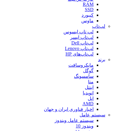
RAM
SSD
کیبورد
ماوس
لپ‌تاپ
لپ تاپ ایسوس
لپ‌تاپ ایسر
لپ‌تاپ Dell
لپ‌تاپ Lenovo
لپ‌تاپ‌های HP
برند
مایکروسافت
گوگل
سامسونگ
متا
اینتل
انویدیا
اپل
AMD
اخبار فناوری ایران و جهان
سیستم عامل
سیستم عامل ویندوز
ویندوز 10