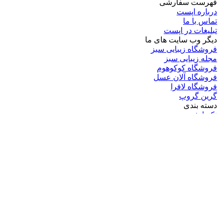
فهرست سفارشی
درباره اپست
تماس با ما
تبلیغات در اپست
دیگر وب سایت های ما
فروشگاه زیبایی سبز
مجله زیبایی سبز
فروشگاه کوکوهوم
فروشگاه آلان عسل
فروشگاه لافرا
گرین گروپ
دسته بندی
تکنولوژی
کامپیوتر
موبایل
انیمه
ویدیو
برندهای محبوب:
مایکروسافت
اپل
گوگل
سامسونگ
لینوکس