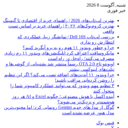
شنبه, آگوست 8 2026
خبر فوری
بهترین لپ‌تاپ‌های 2026 | راهنمای خرید از اقتصادی تا گیمینگ
بهترین کروم‌بوک‌های ۲۰۲۶ | راهنمای خرید بر اساس تست
واقعی
بررسی لپ‌تاپ Dell 16S | نمایشگر زیبا، عملکردی که
انتظارش رو نداری
چرا و چطور ویندوز ۱۱ هوم رو به پرو آپگرید کنیم؟
مایکروسافت اعتراف کرد اپلیکیشن‌های ویندوز ۱۱ رم زیادی
مصرف می‌کنند؛ راه‌حل در راه است
اوبونتو تاچ OTA 2.0 رسماً منتشر شد پشتیبانی از گوشی‌ها و
تبلت‌های لینوکسی بیشتر
چرا ویندوز ۱۱ آپدیت‌های اضافه نصب می‌کند؟ اگر این تنظیم
را روشن کرده‌اید، مراقب باشید!
۳ تنظیم مهم ویندوز که می‌توانند عملکرد کامپیوتر شما را
متحول کنند
آینده اکسل با هوش مصنوعی؛ چگونه Excel و AI هر روز
هوشمندتر و نزدیک‌تر می‌شوند؟
گوگل از مدل‌های جدید Gemini رونمایی کرد؛ اما محبوب‌ترین
مدل هنوز عرضه نشده است
فیس بوک
X