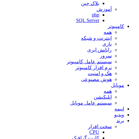
بلاک چین
آموزش
php
SQL Server
کامپیوتر
همه
اینترنت و شبکه
بازی
رایانش ابری
سرور
سیستم عامل کامپیوتر
نرم افزار کامپیوتر
هک و امنیت
هوش مصنوعی
موبایل
همه
اپلیکیشن
سیستم عامل موبایل
انیمه
ویدیو
برند
سخت افزار
CPU
کارت گرافیک