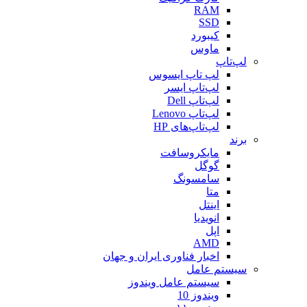
RAM
SSD
کیبورد
ماوس
لپ‌تاپ
لپ تاپ ایسوس
لپ‌تاپ ایسر
لپ‌تاپ Dell
لپ‌تاپ Lenovo
لپ‌تاپ‌های HP
برند
مایکروسافت
گوگل
سامسونگ
متا
اینتل
انویدیا
اپل
AMD
اخبار فناوری ایران و جهان
سیستم عامل
سیستم عامل ویندوز
ویندوز 10