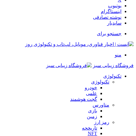
یوتیوب
اینستاگرام
نوشته تصادفی
سایدبار
جستجو برای
منو
فروشگاه زیبایی سبز
تکنولوژی
تکنولوژی
خودرو
علمی
گجت هوشمند
متاورس
بازی
زمین
رمز ارز
تاریخچه
NFT