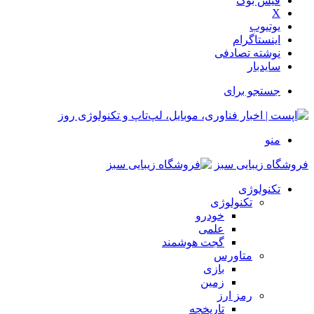
فیس بوک
X
یوتیوب
اینستاگرام
نوشته تصادفی
سایدبار
جستجو برای
منو
فروشگاه زیبایی سبز
تکنولوژی
تکنولوژی
خودرو
علمی
گجت هوشمند
متاورس
بازی
زمین
رمز ارز
تاریخچه