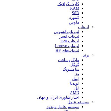
کارت گرافیک
RAM
SSD
کیبورد
ماوس
لپ‌تاپ
لپ تاپ ایسوس
لپ‌تاپ ایسر
لپ‌تاپ Dell
لپ‌تاپ Lenovo
لپ‌تاپ‌های HP
برند
مایکروسافت
گوگل
سامسونگ
متا
اینتل
انویدیا
اپل
AMD
اخبار فناوری ایران و جهان
سیستم عامل
سیستم عامل ویندوز