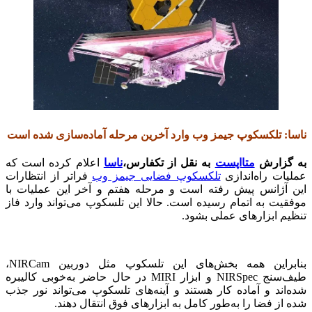
ناسا: تلکسکوپ جیمز وب وارد آخرین مرحله آماده‌سازی شده است
به گزارش
متااپست
به نقل از تکفارس،
ناسا
اعلام کرده است که
عملیات راه‌اندازی
تلکسکوپ فضایی جیمز وب
فراتر از انتظارات
این آژانس پیش رفته است و مرحله هفتم و آخر این عملیات با
موفقیت به اتمام رسیده است. حالا این تلسکوپ می‌تواند وارد فاز
تنظیم ابزارهای عملی بشود.
بنابراین همه بخش‌های این تلسکوپ مثل دوربین NIRCam،
طیف‌سنج NIRSpec و ابزار MIRI در حال حاضر به‌خوبی کالیبره
شده‌اند و آماده کار هستند و آینه‌های تلسکوپ می‌تواند نور جذب
شده از فضا را به‌‌طور کامل به ابزارهای فوق انتقال دهند.