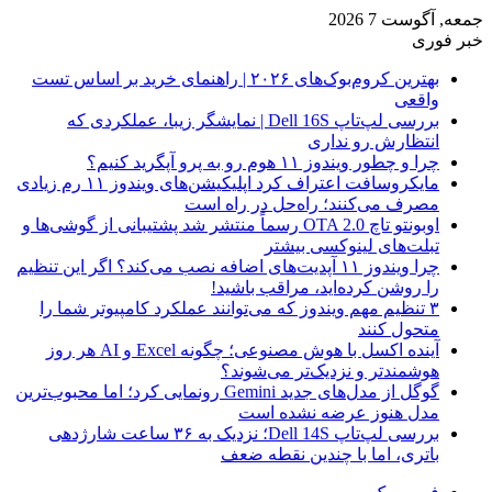
جمعه, آگوست 7 2026
خبر فوری
بهترین کروم‌بوک‌های ۲۰۲۶ | راهنمای خرید بر اساس تست
واقعی
بررسی لپ‌تاپ Dell 16S | نمایشگر زیبا، عملکردی که
انتظارش رو نداری
چرا و چطور ویندوز ۱۱ هوم رو به پرو آپگرید کنیم؟
مایکروسافت اعتراف کرد اپلیکیشن‌های ویندوز ۱۱ رم زیادی
مصرف می‌کنند؛ راه‌حل در راه است
اوبونتو تاچ OTA 2.0 رسماً منتشر شد پشتیبانی از گوشی‌ها و
تبلت‌های لینوکسی بیشتر
چرا ویندوز ۱۱ آپدیت‌های اضافه نصب می‌کند؟ اگر این تنظیم
را روشن کرده‌اید، مراقب باشید!
۳ تنظیم مهم ویندوز که می‌توانند عملکرد کامپیوتر شما را
متحول کنند
آینده اکسل با هوش مصنوعی؛ چگونه Excel و AI هر روز
هوشمندتر و نزدیک‌تر می‌شوند؟
گوگل از مدل‌های جدید Gemini رونمایی کرد؛ اما محبوب‌ترین
مدل هنوز عرضه نشده است
بررسی لپ‌تاپ Dell 14S؛ نزدیک به ۳۶ ساعت شارژدهی
باتری، اما با چندین نقطه ضعف