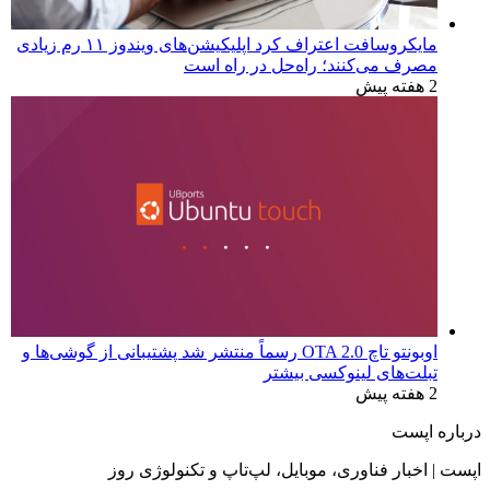
مایکروسافت اعتراف کرد اپلیکیشن‌های ویندوز ۱۱ رم زیادی
مصرف می‌کنند؛ راه‌حل در راه است
2 هفته پیش
اوبونتو تاچ OTA 2.0 رسماً منتشر شد پشتیبانی از گوشی‌ها و
تبلت‌های لینوکسی بیشتر
2 هفته پیش
درباره اپست
اپست | اخبار فناوری، موبایل، لپ‌تاپ و تکنولوژی روز