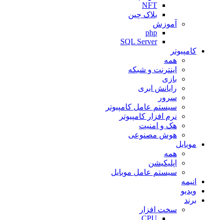
NFT
بلاک چین
آموزش
php
SQL Server
کامپیوتر
همه
اینترنت و شبکه
بازی
رایانش ابری
سرور
سیستم عامل کامپیوتر
نرم افزار کامپیوتر
هک و امنیت
هوش مصنوعی
موبایل
همه
اپلیکیشن
سیستم عامل موبایل
انیمه
ویدیو
برند
سخت افزار
CPU