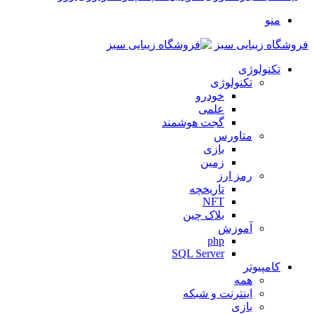
منو
فروشگاه زیبایی سبز
تکنولوژی
تکنولوژی
خودرو
علمی
گجت هوشمند
متاورس
بازی
زمین
رمز ارز
تاریخچه
NFT
بلاک چین
آموزش
php
SQL Server
کامپیوتر
همه
اینترنت و شبکه
بازی