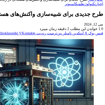
اخبار
تکنولوژی
علمی
کامپیوتر
طرح جدیدی برای شبیه‌سازی واکنش‌های هسته‌ا
می 12, 2024
0
1
خواندن این مطلب 2 دقیقه زمان میبرد
فیس بوک
X
لینکدین
‫تامبلر
‫پین‌ترست
‫رددیت
‫VKontakte
dnoklassniki