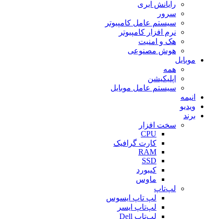
رایانش ابری
سرور
سیستم عامل کامپیوتر
نرم افزار کامپیوتر
هک و امنیت
هوش مصنوعی
موبایل
همه
اپلیکیشن
سیستم عامل موبایل
انیمه
ویدیو
برند
سخت افزار
CPU
کارت گرافیک
RAM
SSD
کیبورد
ماوس
لپ‌تاپ
لپ تاپ ایسوس
لپ‌تاپ ایسر
لپ‌تاپ Dell