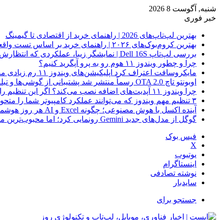
شنبه, آگوست 8 2026
خبر فوری
بهترین لپ‌تاپ‌های 2026 | راهنمای خرید از اقتصادی تا گیمینگ
بهترین کروم‌بوک‌های ۲۰۲۶ | راهنمای خرید بر اساس تست واقعی
بررسی لپ‌تاپ Dell 16S | نمایشگر زیبا، عملکردی که انتظارش رو نداری
چرا و چطور ویندوز ۱۱ هوم رو به پرو آپگرید کنیم؟
مایکروسافت اعتراف کرد اپلیکیشن‌های ویندوز ۱۱ رم زیادی مصرف می‌کنند؛ راه‌حل در راه است
اوبونتو تاچ OTA 2.0 رسماً منتشر شد پشتیبانی از گوشی‌ها و تبلت‌های لینوکسی بیشتر
چرا ویندوز ۱۱ آپدیت‌های اضافه نصب می‌کند؟ اگر این تنظیم را روشن کرده‌اید، مراقب باشید!
۳ تنظیم مهم ویندوز که می‌توانند عملکرد کامپیوتر شما را متحول کنند
آینده اکسل با هوش مصنوعی؛ چگونه Excel و AI هر روز هوشمندتر و نزدیک‌تر می‌شوند؟
گوگل از مدل‌های جدید Gemini رونمایی کرد؛ اما محبوب‌ترین مدل هنوز عرضه نشده است
فیس بوک
X
یوتیوب
اینستاگرام
نوشته تصادفی
سایدبار
جستجو برای