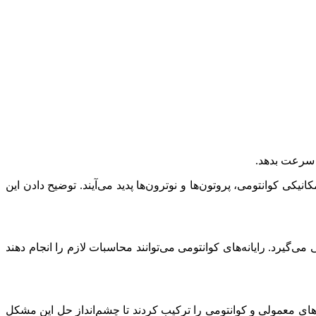
ی سرعت بدهد.
یکی کوانتومی، پروتون‌ها و نوترون‌ها پدید می‌آیند. توضیح دادن این
ی‌گیرد. رایانه‌های کوانتومی می‌توانند محاسبات لازم را انجام دهند
«دانشگاه واشنگتن»(UW)، «دانشگاه ترنتو»(University of Trento) و «آزمایشگاه ملی لارنس لیورمور»(LLNL)، رایانه‌های معمولی و کوانتومی را ترکیب کردند تا چشم‌انداز حل این مشکل