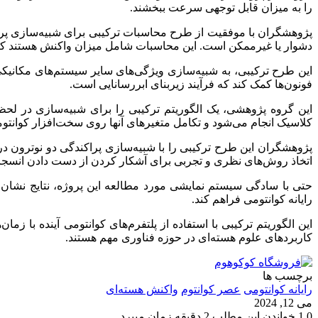
را به میزان قابل توجهی سرعت ببخشند.
پژوهشگران با موفقیت از طرح محاسبات ترکیبی برای شبیه‌سازی پراکن
دشوار یا غیرممکن است. این محاسبات شامل میزان واکنش هستند که 
این طرح ترکیبی، به شبیه‌سازی ویژگی‌های سایر سیستم‌های مکانیکی ک
فونون‌ها کمک کند که فرآیند زیربنای ابررسانایی است.
این گروه پژوهشی، یک الگوریتم ترکیبی را برای شبیه‌سازی در لحظ
کلاسیک انجام می‌شود و تکامل متغیرهای آنها روی سخت‌افزار کوانتوم
اتخاذ روش‌های نظری و تجربی برای آشکار کردن از دست دادن انسجام
حتی با سادگی سیستم نمایشی مورد مطالعه این پروژه، نتایج نشان 
رایانه کوانتومی فراهم کند.
این الگوریتم ترکیبی با استفاده از پلتفرم‌های کوانتومی آینده با زم
کاربردهای علوم هسته‌ای در حوزه فناوری مهم هستند.
برچسب ها
رایانه‌ کوانتومی
عصر کوانتوم
واکنش هسته‌ای
می 12, 2024
0
1
خواندن این مطلب 2 دقیقه زمان میبرد