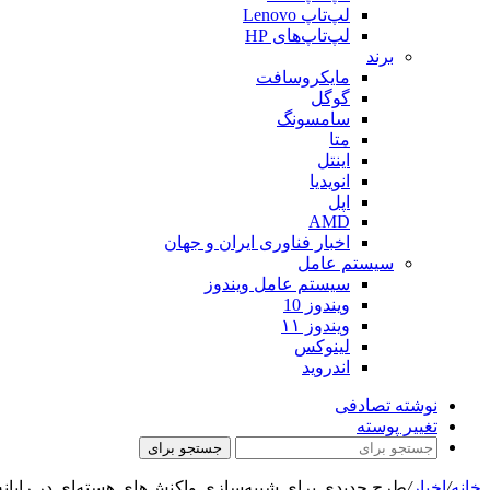
لپ‌تاپ Lenovo
لپ‌تاپ‌های HP
برند
مایکروسافت
گوگل
سامسونگ
متا
اینتل
انویدیا
اپل
AMD
اخبار فناوری ایران و جهان
سیستم عامل
سیستم عامل ویندوز
ویندوز 10
ویندوز ۱۱
لینوکس
اندروید
نوشته تصادفی
تغییر پوسته
جستجو برای
خانه
/
اخبار
/
طرح جدیدی برای شبیه‌سازی واکنش‌های هسته‌ای در رایانه