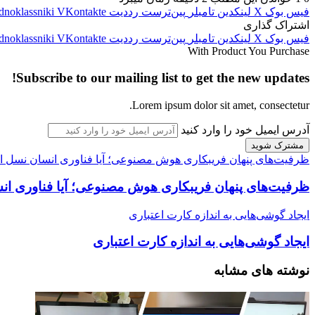
فیس بوک
X
لینکدین
‫تامبلر
‫پین‌ترست
‫رددیت
‫VKontakte
dnoklassniki
اشتراک گذاری
فیس بوک
X
لینکدین
‫تامبلر
‫پین‌ترست
‫رددیت
‫VKontakte
dnoklassniki
With Product You Purchase
Subscribe to our mailing list to get the new updates!
Lorem ipsum dolor sit amet, consectetur.
آدرس ایمیل خود را وارد کنید
ظرفیت‌های پنهان فریبکاری هوش مصنوعی؛ آیا فناوری انسان نسل او
ظرفیت‌های پنهان فریبکاری هوش مصنوعی؛ آیا فناوری ان
ایجاد گوشی‌هایی به اندازه کارت اعتباری
ایجاد گوشی‌هایی به اندازه کارت اعتباری
نوشته های مشابه