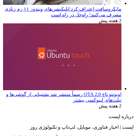
مایکروسافت اعتراف کرد اپلیکیشن‌های ویندوز ۱۱ رم زیادی
مصرف می‌کنند؛ راه‌حل در راه است
2 هفته پیش
اوبونتو تاچ OTA 2.0 رسماً منتشر شد پشتیبانی از گوشی‌ها و
تبلت‌های لینوکسی بیشتر
2 هفته پیش
درباره اپست
اپست | اخبار فناوری، موبایل، لپ‌تاپ و تکنولوژی روز