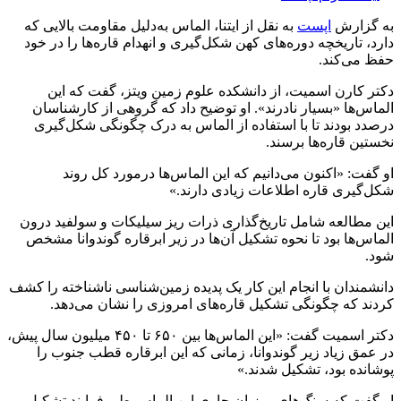
به گزارش
اپست
به نقل از ایتنا، الماس به‌دلیل مقاومت بالایی که
دارد، تاریخچه دوره‌های کهن شکل‌گیری و انهدام قاره‌ها را در خود
حفظ می‌کند.
دکتر کارن اسمیت، از دانشکده علوم زمین ویتز، گفت که این
الماس‌ها «بسیار نادرند»‌. او توضیح داد که گروهی از کارشناسان
درصدد بودند تا با استفاده از الماس به درک چگونگی شکل‌گیری
نخستین قاره‌ها برسند.
او گفت: «اکنون می‌دانیم که این الماس‌ها درمورد کل روند
شکل‌گیری قاره اطلاعات زیادی دارند.»‌
این مطالعه شامل تاریخ‌گذاری ذرات ریز سیلیکات و سولفید درون
الماس‌ها بود تا نحوه تشکیل آن‌ها در زیر ابرقاره گوندوانا مشخص
شود.
دانشمندان با انجام این کار یک پدیده زمین‌شناسی ناشناخته را کشف
کردند که چگونگی تشکیل قاره‌های امروزی را نشان می‌دهد.
دکتر اسمیت گفت: «این الماس‌ها بین ۶۵۰ تا ۴۵۰ میلیون سال پیش،
در عمق زیاد زیر گوندوانا، زمانی که این ابرقاره قطب جنوب را
پوشانده بود، تشکیل شدند.»
او گفت که سنگ‌های میزبان حاوی این الماس طی فرایند تشکیل