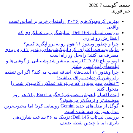
جمعه, آگوست 7 2026
خبر فوری
بهترین کروم‌بوک‌های ۲۰۲۶ | راهنمای خرید بر اساس تست
واقعی
بررسی لپ‌تاپ Dell 16S | نمایشگر زیبا، عملکردی که
انتظارش رو نداری
چرا و چطور ویندوز ۱۱ هوم رو به پرو آپگرید کنیم؟
مایکروسافت اعتراف کرد اپلیکیشن‌های ویندوز ۱۱ رم زیادی
مصرف می‌کنند؛ راه‌حل در راه است
اوبونتو تاچ OTA 2.0 رسماً منتشر شد پشتیبانی از گوشی‌ها و
تبلت‌های لینوکسی بیشتر
چرا ویندوز ۱۱ آپدیت‌های اضافه نصب می‌کند؟ اگر این تنظیم
را روشن کرده‌اید، مراقب باشید!
۳ تنظیم مهم ویندوز که می‌توانند عملکرد کامپیوتر شما را
متحول کنند
آینده اکسل با هوش مصنوعی؛ چگونه Excel و AI هر روز
هوشمندتر و نزدیک‌تر می‌شوند؟
گوگل از مدل‌های جدید Gemini رونمایی کرد؛ اما محبوب‌ترین
مدل هنوز عرضه نشده است
بررسی لپ‌تاپ Dell 14S؛ نزدیک به ۳۶ ساعت شارژدهی
باتری، اما با چندین نقطه ضعف