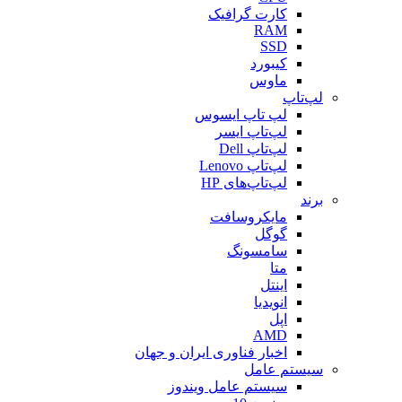
کارت گرافیک
RAM
SSD
کیبورد
ماوس
لپ‌تاپ
لپ تاپ ایسوس
لپ‌تاپ ایسر
لپ‌تاپ Dell
لپ‌تاپ Lenovo
لپ‌تاپ‌های HP
برند
مایکروسافت
گوگل
سامسونگ
متا
اینتل
انویدیا
اپل
AMD
اخبار فناوری ایران و جهان
سیستم عامل
سیستم عامل ویندوز