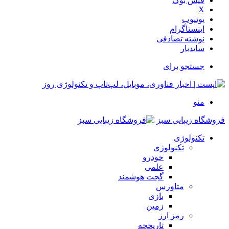
فیس بوک
X
یوتیوب
اینستاگرام
نوشته تصادفی
سایدبار
جستجو برای
منو
فروشگاه زیبایی سبز
تکنولوژی
تکنولوژی
خودرو
علمی
گجت هوشمند
متاورس
بازی
زمین
رمز ارز
تاریخچه