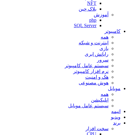
NFT
بلاک چین
آموزش
php
SQL Server
کامپیوتر
همه
اینترنت و شبکه
بازی
رایانش ابری
سرور
سیستم عامل کامپیوتر
نرم افزار کامپیوتر
هک و امنیت
هوش مصنوعی
موبایل
همه
اپلیکیشن
سیستم عامل موبایل
انیمه
ویدیو
برند
سخت افزار
CPU