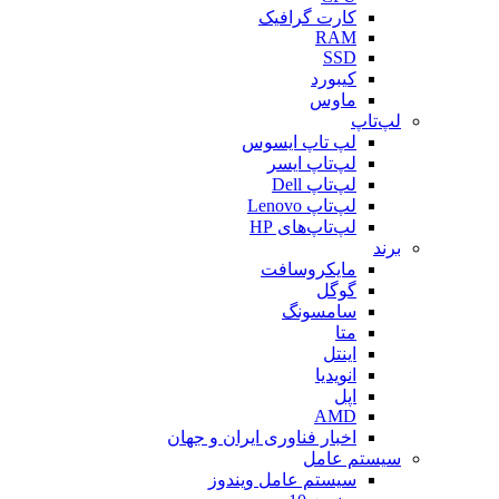
کارت گرافیک
RAM
SSD
کیبورد
ماوس
لپ‌تاپ
لپ تاپ ایسوس
لپ‌تاپ ایسر
لپ‌تاپ Dell
لپ‌تاپ Lenovo
لپ‌تاپ‌های HP
برند
مایکروسافت
گوگل
سامسونگ
متا
اینتل
انویدیا
اپل
AMD
اخبار فناوری ایران و جهان
سیستم عامل
سیستم عامل ویندوز