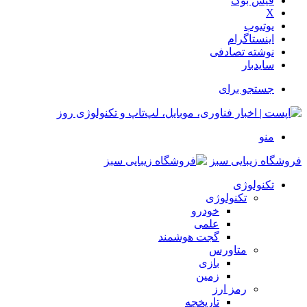
فیس بوک
X
یوتیوب
اینستاگرام
نوشته تصادفی
سایدبار
جستجو برای
منو
فروشگاه زیبایی سبز
تکنولوژی
تکنولوژی
خودرو
علمی
گجت هوشمند
متاورس
بازی
زمین
رمز ارز
تاریخچه