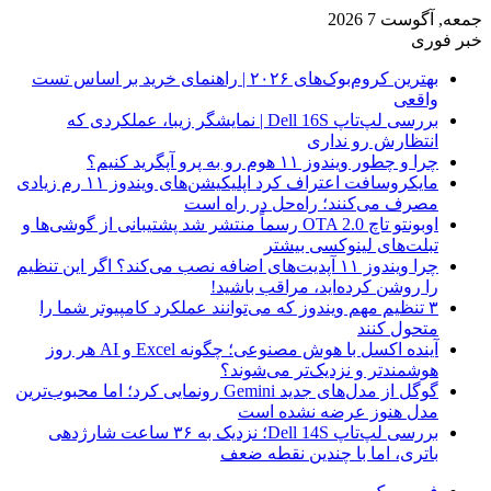
جمعه, آگوست 7 2026
خبر فوری
بهترین کروم‌بوک‌های ۲۰۲۶ | راهنمای خرید بر اساس تست
واقعی
بررسی لپ‌تاپ Dell 16S | نمایشگر زیبا، عملکردی که
انتظارش رو نداری
چرا و چطور ویندوز ۱۱ هوم رو به پرو آپگرید کنیم؟
مایکروسافت اعتراف کرد اپلیکیشن‌های ویندوز ۱۱ رم زیادی
مصرف می‌کنند؛ راه‌حل در راه است
اوبونتو تاچ OTA 2.0 رسماً منتشر شد پشتیبانی از گوشی‌ها و
تبلت‌های لینوکسی بیشتر
چرا ویندوز ۱۱ آپدیت‌های اضافه نصب می‌کند؟ اگر این تنظیم
را روشن کرده‌اید، مراقب باشید!
۳ تنظیم مهم ویندوز که می‌توانند عملکرد کامپیوتر شما را
متحول کنند
آینده اکسل با هوش مصنوعی؛ چگونه Excel و AI هر روز
هوشمندتر و نزدیک‌تر می‌شوند؟
گوگل از مدل‌های جدید Gemini رونمایی کرد؛ اما محبوب‌ترین
مدل هنوز عرضه نشده است
بررسی لپ‌تاپ Dell 14S؛ نزدیک به ۳۶ ساعت شارژدهی
باتری، اما با چندین نقطه ضعف