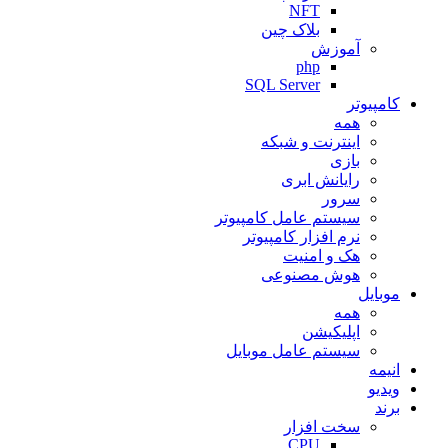
NFT
بلاک چین
آموزش
php
SQL Server
کامپیوتر
همه
اینترنت و شبکه
بازی
رایانش ابری
سرور
سیستم عامل کامپیوتر
نرم افزار کامپیوتر
هک و امنیت
هوش مصنوعی
موبایل
همه
اپلیکیشن
سیستم عامل موبایل
انیمه
ویدیو
برند
سخت افزار
CPU