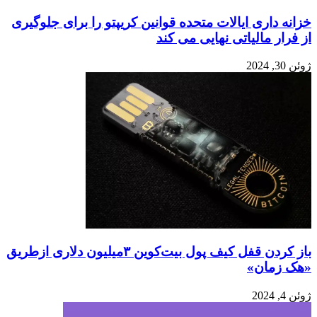
خزانه داری ایالات متحده قوانین کریپتو را برای جلوگیری
از فرار مالیاتی نهایی می کند
ژوئن 30, 2024
باز کردن قفل کیف پول بیت‌کوین ۳میلیون دلاری ازطریق
«هک زمان»
ژوئن 4, 2024