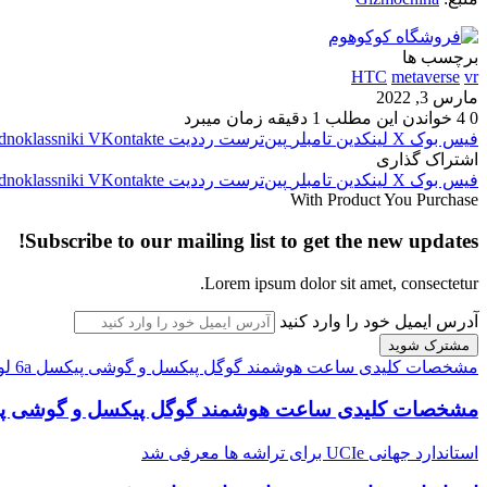
برچسب ها
HTC
metaverse
vr
مارس 3, 2022
0
4
خواندن این مطلب 1 دقیقه زمان میبرد
فیس بوک
X
لینکدین
‫تامبلر
‫پین‌ترست
‫رددیت
‫VKontakte
dnoklassniki
اشتراک گذاری
فیس بوک
X
لینکدین
‫تامبلر
‫پین‌ترست
‫رددیت
‫VKontakte
dnoklassniki
With Product You Purchase
Subscribe to our mailing list to get the new updates!
Lorem ipsum dolor sit amet, consectetur.
آدرس ایمیل خود را وارد کنید
مشخصات کلیدی ساعت هوشمند گوگل پیکسل و گوشی پیکسل 6a لو رفت
مشخصات کلیدی ساعت هوشمند گوگل پیکسل و گوشی پیکسل 6a 
استاندارد جهانی UCIe برای تراشه ها معرفی شد