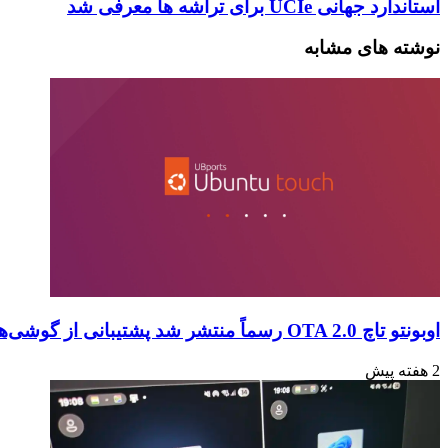
استاندارد جهانی UCIe برای تراشه ها معرفی شد
نوشته های مشابه
اوبونتو تاچ OTA 2.0 رسماً منتشر شد پشتیبانی از گوشی‌ها و تبلت‌های لینوکسی بیشتر
2 هفته پیش