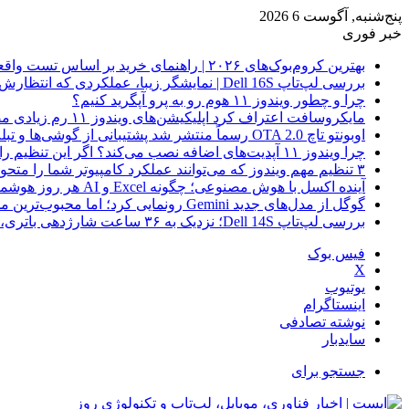
پنج‌شنبه, آگوست 6 2026
خبر فوری
بهترین کروم‌بوک‌های ۲۰۲۶ | راهنمای خرید بر اساس تست واقعی
بررسی لپ‌تاپ Dell 16S | نمایشگر زیبا، عملکردی که انتظارش رو نداری
چرا و چطور ویندوز ۱۱ هوم رو به پرو آپگرید کنیم؟
مایکروسافت اعتراف کرد اپلیکیشن‌های ویندوز ۱۱ رم زیادی مصرف می‌کنند؛ راه‌حل در راه است
اوبونتو تاچ OTA 2.0 رسماً منتشر شد پشتیبانی از گوشی‌ها و تبلت‌های لینوکسی بیشتر
چرا ویندوز ۱۱ آپدیت‌های اضافه نصب می‌کند؟ اگر این تنظیم را روشن کرده‌اید، مراقب باشید!
۳ تنظیم مهم ویندوز که می‌توانند عملکرد کامپیوتر شما را متحول کنند
آینده اکسل با هوش مصنوعی؛ چگونه Excel و AI هر روز هوشمندتر و نزدیک‌تر می‌شوند؟
گوگل از مدل‌های جدید Gemini رونمایی کرد؛ اما محبوب‌ترین مدل هنوز عرضه نشده است
بررسی لپ‌تاپ Dell 14S؛ نزدیک به ۳۶ ساعت شارژدهی باتری، اما با چندین نقطه ضعف
فیس بوک
X
یوتیوب
اینستاگرام
نوشته تصادفی
سایدبار
جستجو برای