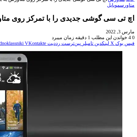
متاورس
موبایل
اچ تی سی گوشی جدیدی را با تمرکز روی متاو
مارس 3, 2022
0
4
خواندن این مطلب 1 دقیقه زمان میبرد
فیس بوک
X
لینکدین
‫تامبلر
‫پین‌ترست
‫رددیت
‫VKontakte
dnoklassniki