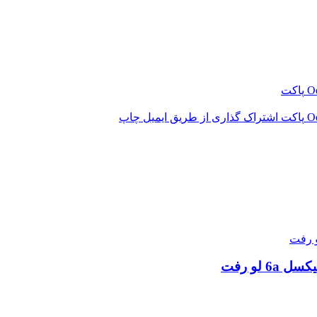
‫O
پاکت
‫O
پاکت
اشتراک گذاری از طریق ایمیل
چاپ
لو رفت