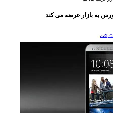
رس به بازار عرضه می کند
‫O
پاکت