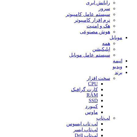
رایانش ابری
سرور
سیستم عامل کامپیوتر
نرم افزار کامپیوتر
هک و امنیت
هوش مصنوعی
موبایل
همه
اپلیکیشن
سیستم عامل موبایل
انیمه
ویدیو
برند
سخت افزار
CPU
کارت گرافیک
RAM
SSD
کیبورد
ماوس
لپ‌تاپ
لپ تاپ ایسوس
لپ‌تاپ ایسر
لپ‌تاپ Dell