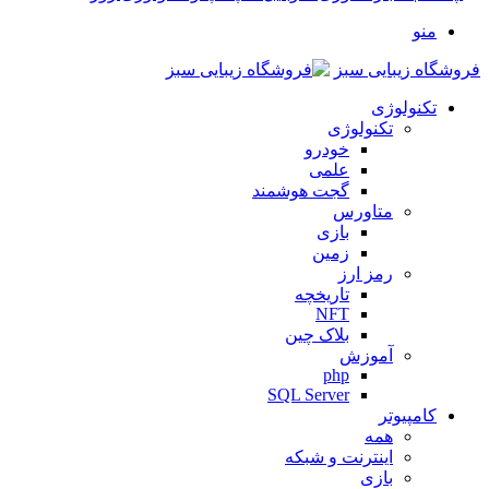
منو
فروشگاه زیبایی سبز
تکنولوژی
تکنولوژی
خودرو
علمی
گجت هوشمند
متاورس
بازی
زمین
رمز ارز
تاریخچه
NFT
بلاک چین
آموزش
php
SQL Server
کامپیوتر
همه
اینترنت و شبکه
بازی