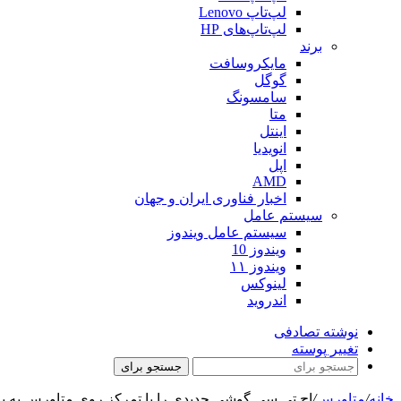
لپ‌تاپ Lenovo
لپ‌تاپ‌های HP
برند
مایکروسافت
گوگل
سامسونگ
متا
اینتل
انویدیا
اپل
AMD
اخبار فناوری ایران و جهان
سیستم عامل
سیستم عامل ویندوز
ویندوز 10
ویندوز ۱۱
لینوکس
اندروید
نوشته تصادفی
تغییر پوسته
جستجو برای
خانه
/
متاورس
/
اچ تی سی گوشی جدیدی را با تمرکز روی متاورس به ب