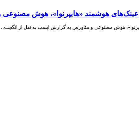
ال توسعه متاورس اختصاصی خودش است
تصاصی خودش است به گزارش متااپست به نقل از…