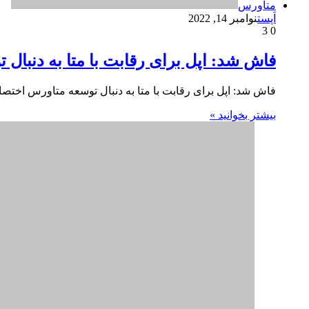
NFT
اَپست
سپتامبر 9, 2022
2
0
ورود پوما به متاورس با تولید کفش های ورز
ورود پوما به متاورس با تولید کفش های ورزشی NFT در طول هفته مد نیویورک، این تولیدکننده لباس ورزشی اولین…
بیشتر بخوانید »