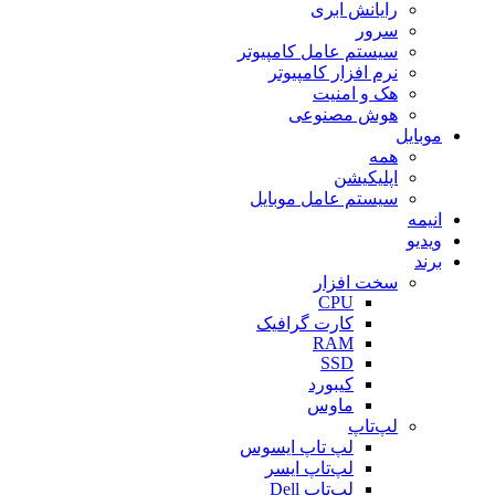
رایانش ابری
سرور
سیستم عامل کامپیوتر
نرم افزار کامپیوتر
هک و امنیت
هوش مصنوعی
موبایل
همه
اپلیکیشن
سیستم عامل موبایل
انیمه
ویدیو
برند
سخت افزار
CPU
کارت گرافیک
RAM
SSD
کیبورد
ماوس
لپ‌تاپ
لپ تاپ ایسوس
لپ‌تاپ ایسر
لپ‌تاپ Dell