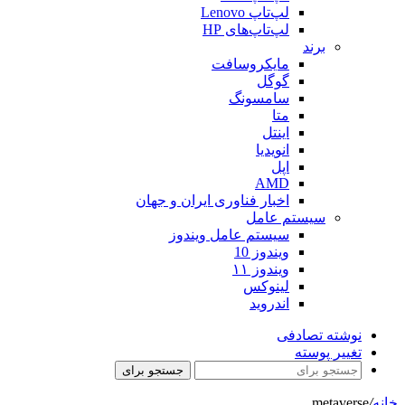
لپ‌تاپ Lenovo
لپ‌تاپ‌های HP
برند
مایکروسافت
گوگل
سامسونگ
متا
اینتل
انویدیا
اپل
AMD
اخبار فناوری ایران و جهان
سیستم عامل
سیستم عامل ویندوز
ویندوز 10
ویندوز ۱۱
لینوکس
اندروید
نوشته تصادفی
تغییر پوسته
جستجو برای
خانه
/
metaverse