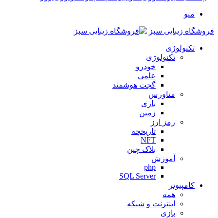
منو
فروشگاه زیبایی سبز
تکنولوژی
تکنولوژی
خودرو
علمی
گجت هوشمند
متاورس
بازی
زمین
رمز ارز
تاریخچه
NFT
بلاک چین
آموزش
php
SQL Server
کامپیوتر
همه
اینترنت و شبکه
بازی