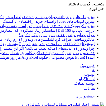
یکشنبه, آگوست 9 2026
خبر فوری
بهترین لپ‌تاپ برای دانشجویان مهندسی 2026 | راهنمای خرید کاربردی
بهترین لپ‌تاپ‌های 2026 | راهنمای خرید از اقتصادی تا گیمینگ
بهترین کروم‌بوک‌های ۲۰۲۶ | راهنمای خرید بر اساس تست واقعی
بررسی لپ‌تاپ Dell 16S | نمایشگر زیبا، عملکردی که انتظارش رو نداری
چرا و چطور ویندوز ۱۱ هوم رو به پرو آپگرید کنیم؟
مایکروسافت اعتراف کرد اپلیکیشن‌های ویندوز ۱۱ رم زیادی مصرف می‌کنند؛ راه‌حل در راه است
اوبونتو تاچ OTA 2.0 رسماً منتشر شد پشتیبانی از گوشی‌ها و تبلت‌های لینوکسی بیشتر
چرا ویندوز ۱۱ آپدیت‌های اضافه نصب می‌کند؟ اگر این تنظیم را روشن کرده‌اید، مراقب باشید!
۳ تنظیم مهم ویندوز که می‌توانند عملکرد کامپیوتر شما را متحول کنند
آینده اکسل با هوش مصنوعی؛ چگونه Excel و AI هر روز هوشمندتر و نزدیک‌تر می‌شوند؟
فیس بوک
X
یوتیوب
اینستاگرام
نوشته تصادفی
سایدبار
جستجو برای