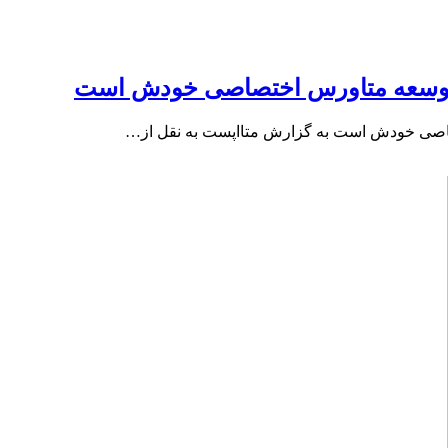
شی NFT