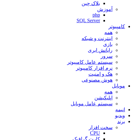
بلاک چین
آموزش
php
SQL Server
کامپیوتر
همه
اینترنت و شبکه
بازی
رایانش ابری
سرور
سیستم عامل کامپیوتر
نرم افزار کامپیوتر
هک و امنیت
هوش مصنوعی
موبایل
همه
اپلیکیشن
سیستم عامل موبایل
انیمه
ویدیو
برند
سخت افزار
CPU
کارت گرافیک