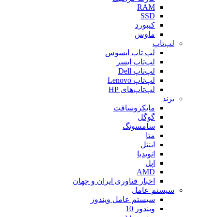
RAM
SSD
کیبورد
ماوس
لپ‌تاپ
لپ تاپ ایسوس
لپ‌تاپ ایسر
لپ‌تاپ Dell
لپ‌تاپ Lenovo
لپ‌تاپ‌های HP
برند
مایکروسافت
گوگل
سامسونگ
متا
اینتل
انویدیا
اپل
AMD
اخبار فناوری ایران و جهان
سیستم عامل
سیستم عامل ویندوز
ویندوز 10