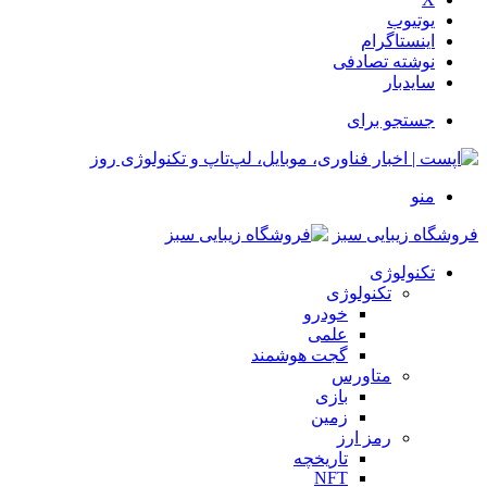
یوتیوب
اینستاگرام
نوشته تصادفی
سایدبار
جستجو برای
منو
فروشگاه زیبایی سبز
تکنولوژی
تکنولوژی
خودرو
علمی
گجت هوشمند
متاورس
بازی
زمین
رمز ارز
تاریخچه
NFT