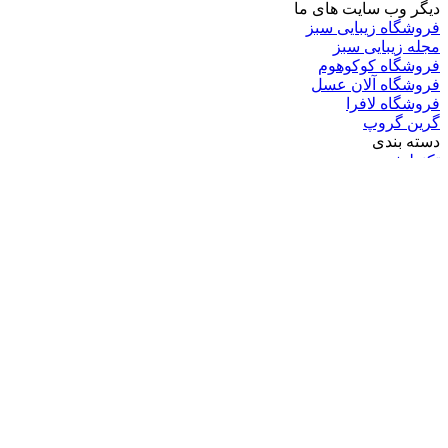
دیگر وب سایت های ما
فروشگاه زیبایی سبز
مجله زیبایی سبز
فروشگاه کوکوهوم
فروشگاه آلان عسل
فروشگاه لافرا
گرین گروپ
دسته بندی
تکنولوژی
کامپیوتر
موبایل
انیمه
ویدیو
برندهای محبوب:
مایکروسافت
اپل
گوگل
سامسونگ
لینوکس
متا
آدرس ایمیل خود را وارد کنید