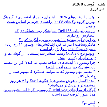
شنبه, آگوست 8 2026
خبر فوری
بهترین لپ‌تاپ‌های 2026 | راهنمای خرید از اقتصادی تا گیمینگ
بهترین کروم‌بوک‌های ۲۰۲۶ | راهنمای خرید بر اساس تست
واقعی
بررسی لپ‌تاپ Dell 16S | نمایشگر زیبا، عملکردی که
انتظارش رو نداری
چرا و چطور ویندوز ۱۱ هوم رو به پرو آپگرید کنیم؟
مایکروسافت اعتراف کرد اپلیکیشن‌های ویندوز ۱۱ رم زیادی
مصرف می‌کنند؛ راه‌حل در راه است
اوبونتو تاچ OTA 2.0 رسماً منتشر شد پشتیبانی از گوشی‌ها و
تبلت‌های لینوکسی بیشتر
چرا ویندوز ۱۱ آپدیت‌های اضافه نصب می‌کند؟ اگر این تنظیم
را روشن کرده‌اید، مراقب باشید!
۳ تنظیم مهم ویندوز که می‌توانند عملکرد کامپیوتر شما را
متحول کنند
آینده اکسل با هوش مصنوعی؛ چگونه Excel و AI هر روز
هوشمندتر و نزدیک‌تر می‌شوند؟
گوگل از مدل‌های جدید Gemini رونمایی کرد؛ اما محبوب‌ترین
مدل هنوز عرضه نشده است
فیس بوک
X