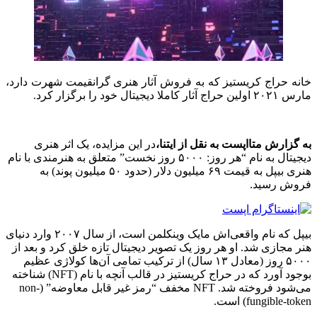
خانه حراج کریستیز که به فروش آثار هنری گرانقیمت شهرت دارد،
مارس ۲۰۲۱ اولین حراج آثار کاملا دیجیتال خود را برگزار کرد.
به گزارش متااپست به نقل از ايتنا،
در این مزایده،‌ یک اثر هنری
دیجیتال به نام “هر روز:‌ ۵۰۰۰ روز نخست” متعلق به هنرمندی با نام
هنری بیپل به قیمت ۶۹ میلیون دلار (حدود ۵۰ میلیون پوند) به
فروش رسید.
بیپل که نام واقعی‌‌اش مایک وینکلمن است، از سال ۲۰۰۷ وارد دنیای
هنر مجازی شد. او هر روز یک تصویر دیجیتال تازه خلق کرد و بعد از
۵۰۰۰ روز (معادل ۱۳ سال) از ترکیب تمامی آن‌ها کولاژی عظیم
بوجود آورد که در حراج کریستیز در قالب آنچه با نام (NFT) شناخته
می‌شود فروخته شد. NFT مخفف “رمز غیر قابل معاوضه” (non-
fungible-token) است.