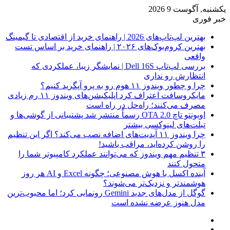
یکشنبه, آگوست 9 2026
خبر فوری
بهترین لپ‌تاپ‌های 2026 | راهنمای خرید از اقتصادی تا گیمینگ
بهترین کروم‌بوک‌های ۲۰۲۶ | راهنمای خرید بر اساس تست
واقعی
بررسی لپ‌تاپ Dell 16S | نمایشگر زیبا، عملکردی که
انتظارش رو نداری
چرا و چطور ویندوز ۱۱ هوم رو به پرو آپگرید کنیم؟
مایکروسافت اعتراف کرد اپلیکیشن‌های ویندوز ۱۱ رم زیادی
مصرف می‌کنند؛ راه‌حل در راه است
اوبونتو تاچ OTA 2.0 رسماً منتشر شد پشتیبانی از گوشی‌ها و
تبلت‌های لینوکسی بیشتر
چرا ویندوز ۱۱ آپدیت‌های اضافه نصب می‌کند؟ اگر این تنظیم
را روشن کرده‌اید، مراقب باشید!
۳ تنظیم مهم ویندوز که می‌توانند عملکرد کامپیوتر شما را
متحول کنند
آینده اکسل با هوش مصنوعی؛ چگونه Excel و AI هر روز
هوشمندتر و نزدیک‌تر می‌شوند؟
گوگل از مدل‌های جدید Gemini رونمایی کرد؛ اما محبوب‌ترین
مدل هنوز عرضه نشده است
فیس
X
بوک