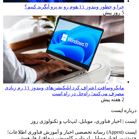
چرا و چطور ویندوز ۱۱ هوم رو به پرو آپگرید کنیم؟
5 روز پیش
مایکروسافت اعتراف کرد اپلیکیشن‌های ویندوز ۱۱ رم زیادی
مصرف می‌کنند؛ راه‌حل در راه است
2 هفته پیش
درباره اپست
اپست | اخبار فناوری، موبایل، لپ‌تاپ و تکنولوژی روز
اپست (Appest) رسانه تخصصی اخبار و آموزش فناوری اطلاعات؛
جدیدترین اخبار موبایل، لپ‌تاپ، کامپیوتر، نرم‌افزارها، هوش