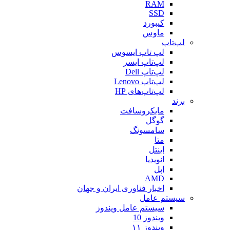
RAM
SSD
کیبورد
ماوس
لپ‌تاپ
لپ تاپ ایسوس
لپ‌تاپ ایسر
لپ‌تاپ Dell
لپ‌تاپ Lenovo
لپ‌تاپ‌های HP
برند
مایکروسافت
گوگل
سامسونگ
متا
اینتل
انویدیا
اپل
AMD
اخبار فناوری ایران و جهان
سیستم عامل
سیستم عامل ویندوز
ویندوز 10
ویندوز ۱۱