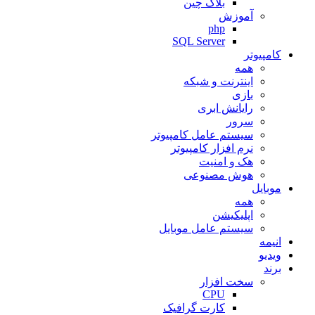
بلاک چین
آموزش
php
SQL Server
کامپیوتر
همه
اینترنت و شبکه
بازی
رایانش ابری
سرور
سیستم عامل کامپیوتر
نرم افزار کامپیوتر
هک و امنیت
هوش مصنوعی
موبایل
همه
اپلیکیشن
سیستم عامل موبایل
انیمه
ویدیو
برند
سخت افزار
CPU
کارت گرافیک