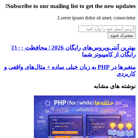
Subscribe to our mailing list to get the new updates!
Lorem ipsum dolor sit amet, consectetur.
آدرس
ایمیل
خود
را
بهترین
بهترین آنتی‌ویروس‌های رایگان 2026 | محافظت ۱۰۰٪
وارد
آنتی‌ویروس‌های
رایگان از کامپیوتر شما
کنید
رایگان
2026
متغیرها
متغیرها در PHP به زبان خیلی ساده + مثال‌های واقعی و
|
در
کاربردی
محافظت
PHP
۱۰۰٪
به
نوشته های مشابه
رایگان
زبان
از
خیلی
کامپیوتر
ساده
شما
+
مثال‌های
واقعی
و
کاربردی