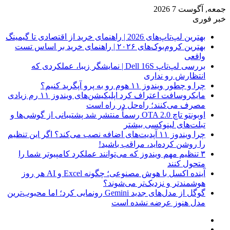
جمعه, آگوست 7 2026
خبر فوری
بهترین لپ‌تاپ‌های 2026 | راهنمای خرید از اقتصادی تا گیمینگ
بهترین کروم‌بوک‌های ۲۰۲۶ | راهنمای خرید بر اساس تست
واقعی
بررسی لپ‌تاپ Dell 16S | نمایشگر زیبا، عملکردی که
انتظارش رو نداری
چرا و چطور ویندوز ۱۱ هوم رو به پرو آپگرید کنیم؟
مایکروسافت اعتراف کرد اپلیکیشن‌های ویندوز ۱۱ رم زیادی
مصرف می‌کنند؛ راه‌حل در راه است
اوبونتو تاچ OTA 2.0 رسماً منتشر شد پشتیبانی از گوشی‌ها و
تبلت‌های لینوکسی بیشتر
چرا ویندوز ۱۱ آپدیت‌های اضافه نصب می‌کند؟ اگر این تنظیم
را روشن کرده‌اید، مراقب باشید!
۳ تنظیم مهم ویندوز که می‌توانند عملکرد کامپیوتر شما را
متحول کنند
آینده اکسل با هوش مصنوعی؛ چگونه Excel و AI هر روز
هوشمندتر و نزدیک‌تر می‌شوند؟
گوگل از مدل‌های جدید Gemini رونمایی کرد؛ اما محبوب‌ترین
مدل هنوز عرضه نشده است
فیس
X
بوک