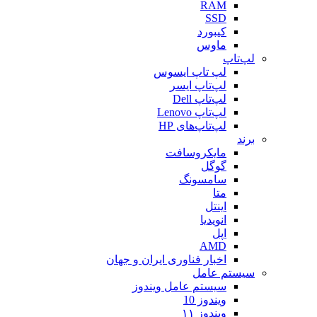
RAM
SSD
کیبورد
ماوس
لپ‌تاپ
لپ تاپ ایسوس
لپ‌تاپ ایسر
لپ‌تاپ Dell
لپ‌تاپ Lenovo
لپ‌تاپ‌های HP
برند
مایکروسافت
گوگل
سامسونگ
متا
اینتل
انویدیا
اپل
AMD
اخبار فناوری ایران و جهان
سیستم عامل
سیستم عامل ویندوز
ویندوز 10
ویندوز ۱۱