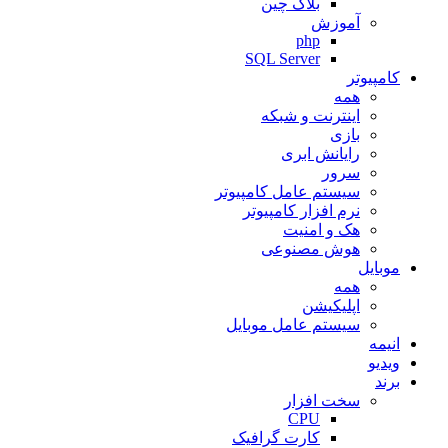
بلاک چین
آموزش
php
SQL Server
کامپیوتر
همه
اینترنت و شبکه
بازی
رایانش ابری
سرور
سیستم عامل کامپیوتر
نرم افزار کامپیوتر
هک و امنیت
هوش مصنوعی
موبایل
همه
اپلیکیشن
سیستم عامل موبایل
انیمه
ویدیو
برند
سخت افزار
CPU
کارت گرافیک