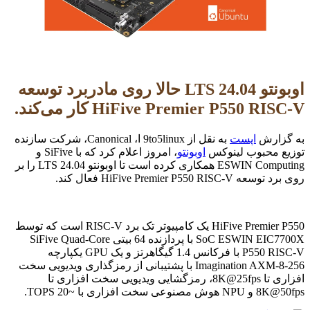
اوبونتو 24.04 LTS حالا روی مادربرد توسعه
HiFive Premier P550 RISC-V کار می‌کند.
به گزارش
اپست
به نقل از 9to5linux ا، Canonical، شرکت سازنده
توزیع محبوب لینوکس
اوبونتو
، امروز اعلام کرد که با SiFive و
ESWIN Computing همکاری کرده است تا اوبونتو 24.04 LTS را بر
روی برد توسعه HiFive Premier P550 RISC-V فعال کند.
HiFive Premier P550 یک کامپیوتر تک برد RISC-V است که توسط
SoC ESWIN EIC7700X با پردازنده 64 بیتی SiFive Quad-Core
P550 RISC-V با فرکانس 1.4 گیگاهرتز و یک GPU یکپارچه
Imagination AXM-8-256 با پشتیبانی از رمزگذاری ویدیویی سخت
افزاری تا 8K@25fps، رمزگشایی ویدیویی سخت افزاری تا
8K@50fps و NPU هوش مصنوعی سخت افزاری با ~20 TOPS.