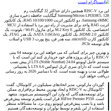
این برد RISC-V همچنین دارای حداکثر 32 گیگابایت رم
Samsung/Micron LPDDR5، 128 گیگابایت حافظه ذخیره سازی
Samsung eMMC، دو کانکتور اترنت 10/100/1000 RJ45، یک کانکتور
اترنت RJ45 واحد برای مدیریت از راه دور برد با استفاده از MCU
اختصاصی، یک کانکتور M.2 Key E برای ماژول Wi-Fi / بلوتوث، یک
کانکتور HDMI 2.0، یک کانکتور SATA 3 (6Gb/s)، یک هدر JTAG، یک
کانکتور کارت microSD، سه هدر فن، پنج پورت USB 3 و اسلات
های توسعه PCIe.
و بهترین چیز برای کسانی که می خواهند این برد توسعه 64 بیتی
RISC-V را برای پروژه های خود خریداری کنند این است که با
سیستم عامل اوبونتو 24.04 LTS (Noble Numbat) از پیش نصب
شده است که دارای سری کرنل لینوکس 6.6 LTS با پشتیبانی
طولانی مدت و بهینه شده است، که تا دسامبر 2026 به روز رسانی
دریافت خواهد کرد.
گوردان مارکوس، مدیر اتحادهای سیلیکون در کانونیکال، گفت:
“کانونیکال به RISC-V و ایجاد بهترین محیط نرم‌افزاری ممکن
برای توسعه‌دهندگانی که وارد این اکوسیستم می‌شوند، متعهد
است. HiFive Premier P550 قرار است پلتفرم توسعه پیش‌فرض
باشد و با نصب پیش‌فرض اوبونتو روی برد، ما مشتاقانه منتظر
استفاده از این پلتفرم توسط نوآوران و توسعه‌دهندگان هستیم