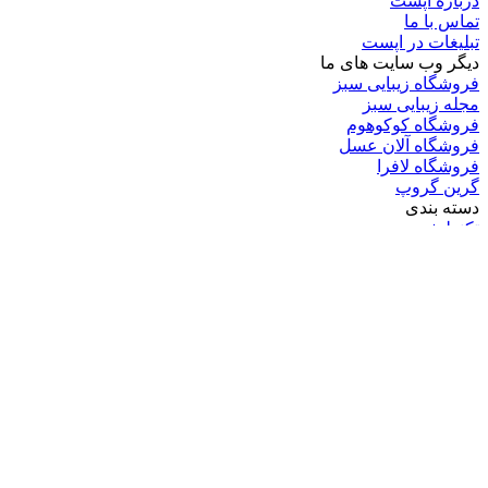
درباره اپست
تماس با ما
تبلیغات در اپست
دیگر وب سایت های ما
فروشگاه زیبایی سبز
مجله زیبایی سبز
فروشگاه کوکوهوم
فروشگاه آلان عسل
فروشگاه لافرا
گرین گروپ
دسته بندی
تکنولوژی
کامپیوتر
موبایل
انیمه
ویدیو
برندهای محبوب:
مایکروسافت
اپل
گوگل
سامسونگ
لینوکس
متا