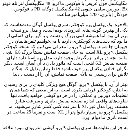
مگاپیکسل فوق عریض با فوکوس ماکرو، 48 مگاپیکسل لنز تله فوتو
5x)، دوربین سلفی جلویی 42 مگاپیکسل دوگانه PD با فوکوس
خودکار | باتری: 4700 میلی‌آمپر ساعت
بالاخره، یک پیکسل پرو کوچکتر. سری پیکسل گوگل مدت‌هاست که
یکی از بهترین گوشی‌های اندرویدی بوده است، و مدل پرو نسخه
برتر آن بود. اما همیشه کمی بزرگ و دست و پا گیر برای کسانی از
ما بود که دست‌های کوچکتری داریم یا می‌خواهیم تلفن‌هایمان در
جیبمان جا شوند. پیکسل ۹ پرو را معرفی می‌کنیم که نسخه کوچکتر
پیکسل ۹ پرو XL است. به جای صفحه نمایش نسبتاً بزرگ 6.8 اینچی
مانند آنچه در برادر بزرگترش وجود دارد، مدل پرو استاندارد دارای
صفحه نمایش 6.3 اینچی است که مانور دادن با آن آسان است. دیگر
نگران افتادن پیکسل پرو خود نباشید فقط به این دلیل که هنگام
تلاش برای رسیدن به بالای صفحه نمایش، آن را از دست دادید!
بهتر از آن، با پیکسل ۹ پرو، گوگل هیچ ویژگی کلیدی را برای رسیدن
به اندازه کوچکتر قربانی نکرده است، به این معنی که شما همان
تنظیمات دوربین و عملکرد را در هر دو گوشی خواهید یافت. تنها
تفاوت‌های واقعی اندازه صفحه نمایش، باتری و سرعت شارژ
هستند، زیرا مدل غیر XL با سرعت کمی کمتر شارژ می‌شود. اما
پیکسل ۹ پرو نیز بسیار بادوام‌تر از XL است و تقریباً 25 ساعت در
تست باتری ما دوام آورد.
به جز این تفاوت‌ها، سری پیکسل ۹ پرو گوشی اندرویدی مورد علاقه