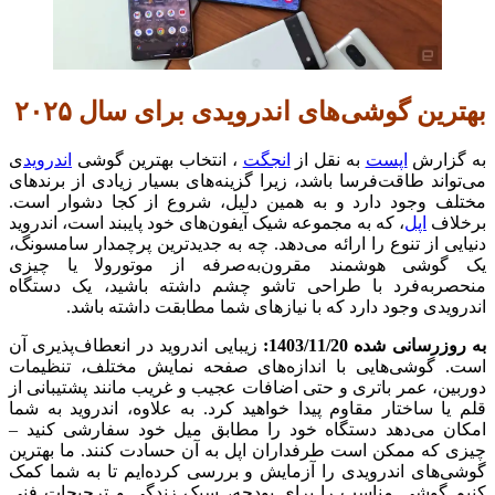
بهترین گوشی‌های اندرویدی برای سال ۲۰۲۵
به گزارش
اپست
به نقل از
انجگت
،
انتخاب بهترین گوشی
اندروید
ی
می‌تواند طاقت‌فرسا باشد، زیرا گزینه‌های بسیار زیادی از برندهای
مختلف وجود دارد و به همین دلیل، شروع از کجا دشوار است.
برخلاف
اپل
، که به مجموعه شیک آیفون‌های خود پایبند است، اندروید
دنیایی از تنوع را ارائه می‌دهد. چه به جدیدترین پرچمدار سامسونگ،
یک گوشی هوشمند مقرون‌به‌صرفه از موتورولا یا چیزی
منحصربه‌فرد با طراحی تاشو چشم داشته باشید، یک دستگاه
اندرویدی وجود دارد که با نیازهای شما مطابقت داشته باشد.
به روزرسانی شده 1403/11/20:
زیبایی اندروید در انعطاف‌پذیری آن
است. گوشی‌هایی با اندازه‌های صفحه نمایش مختلف، تنظیمات
دوربین، عمر باتری و حتی اضافات عجیب و غریب مانند پشتیبانی از
قلم یا ساختار مقاوم پیدا خواهید کرد. به علاوه، اندروید به شما
امکان می‌دهد دستگاه خود را مطابق میل خود سفارشی کنید –
چیزی که ممکن است طرفداران اپل به آن حسادت کنند. ما بهترین
گوشی‌های اندرویدی را آزمایش و بررسی کرده‌ایم تا به شما کمک
کنیم گوشی مناسب را برای بودجه، سبک زندگی و ترجیحات فنی