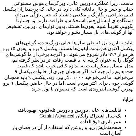
ماست، زیرا عملکرد دوربین عالی، ویژگی‌های هوش مصنوعی
جذاب و حس و حال بالغانه کلی دارد. در حالی که پرچمداران پیکسل
قبلی طراحی رنگارنگ و مکعبی داشتند که حس تازگی می‌داد،
دستگاه‌های امسال حس استحکام و ظرافت دارند. و، جسارتاً
بگوییم، تقریباً شبیه آیفون‌ها هستند. بدون نوارهای دوربین، تشخیص
آنها از گوشی‌های اپل بسیار دشوار خواهد بود.
شاید به این دلیل که طی سال‌ها خیلی بزرگ شده، گوشی‌های
پیکسل اکنون هم‌قیمت آیفون‌ها هستند. پیکسل ۹ پرو و آیفون ۱۵ پرو
هر دو از ۹۹۹ دلار شروع می‌شوند، و اگرچه برخی از ما گوشی‌های
گوگل را به عنوان گزینه ای با قیمت رقابتی‌تر در نظر گرفته‌ایم،
مدل امسال ممکن است به اندازه کافی خوب باشد که قیمت
премиوم را توجیه کند. اگر همچنان چیزی از خانواده پیکسل ۹
می‌خواهید اما نمی‌خواهید ۱۰۰۰ دلار بپردازید، پیکسل ۹ پایه همچنان
گوشی خوبی برای اکثر مردم است. اما در حال حاضر، پیکسل ۹ پرو
بهترین گوشی اندرویدی است که می‌توان با پول خرید.
مزایا:
قابلیت‌های عالی دوربین و دوربین تله‌فوتوی بهبودیافته
یک سال اشتراک رایگان Gemini Advanced
عمر باتری فوق‌العاده
صفحه‌نمایش زیبا و روشن که استفاده از آن در فضای باز
آسان است