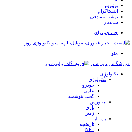
یوتیوب
اینستاگرام
نوشته تصادفی
سایدبار
جستجو برای
منو
فروشگاه زیبایی سبز
تکنولوژی
تکنولوژی
خودرو
علمی
گجت هوشمند
متاورس
بازی
زمین
رمز ارز
تاریخچه
NFT