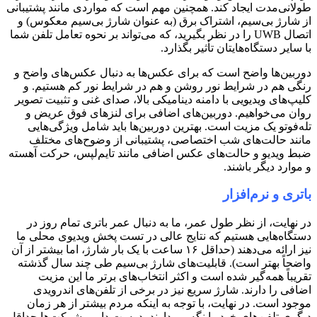
طولانی‌مدت ایجاد کند. همچنین مهم است که مواردی مانند پشتیبانی
از شارژ بی‌سیم، اشتراک برق (به عنوان شارژ بی‌سیم معکوس) و
اتصال UWB را در نظر بگیرید، که می‌تواند بر نحوه تعامل تلفن شما
با سایر دستگاه‌هایتان تأثیر بگذارد.
دوربین‌ها واضح است که برای عکس‌ها به دنبال عکس‌های واضح و
رنگی هم در شرایط نور روشن و هم در شرایط نور کم هستیم. و
کلیپ‌های ویدیویی با دامنه دینامیکی بالا، صدای غنی و تثبیت تصویر
روان می‌خواهیم. دوربین‌های اضافی برای لنزهای فوق عریض و
تله‌فوتو یک مزیت است. بهترین دوربین‌ها باید شامل ویژگی‌هایی
مانند حالت‌های شب اختصاصی، پشتیبانی از وضوح‌های مختلف
ضبط ویدیو و حالت‌های عکس اضافی مانند تایم‌لپس، حرکت آهسته
و موارد دیگر باشند.
باتری و نرم‌افزار
در نهایت، از نظر طول عمر، ما به دنبال عمر باتری تمام روز در
دستگاه‌هایی هستیم که نتایج عالی در تست پخش ویدیوی محلی ما
نیز ارائه می‌دهند (حداقل ۱۶ ساعت با یک بار شارژ، اما بیشتر از آن
واضحاً بهتر است). قابلیت‌های شارژ بی‌سیم طی چند سال گذشته
تقریباً همه‌گیر شده است و اکثر انتخاب‌های برتر ما این مزیت
اضافی را دارند. شارژ سریع نیز در برخی از تلفن‌های اندرویدی
موجود است. در نهایت، با توجه به اینکه مردم بیشتر از هر زمان
دیگری تلفن‌های خود را نگه می‌دارند، دوست داریم شرکت‌ها حداقل