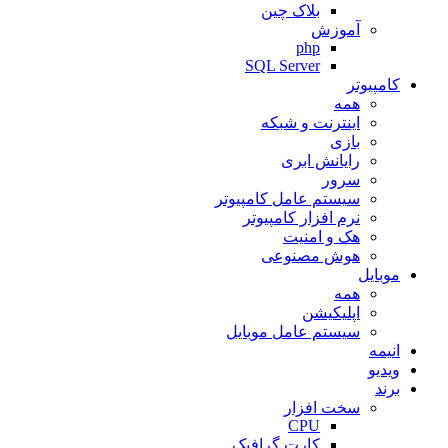
بلاک چین
آموزش
php
SQL Server
کامپیوتر
همه
اینترنت و شبکه
بازی
رایانش ابری
سرور
سیستم عامل کامپیوتر
نرم افزار کامپیوتر
هک و امنیت
هوش مصنوعی
موبایل
همه
اپلیکیشن
سیستم عامل موبایل
انیمه
ویدیو
برند
سخت افزار
CPU
کارت گرافیک