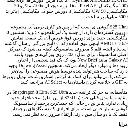
Dynamic AMOLED 2x QHD+، تا 120 هرتز | دوربین‌ها: آرایه پشتی
(200 مگاپیکسل، Dual Pixel AF، زوم دیجیتال 100x، ماکرو 50
مگاپیکسل، UW 50 مگاپیکسل)، دوربین جلو 12 مگاپیکسل | باتری:
5000 میلی‌آمپر ساعت
S25 Ultra گوشی‌ای است که از پسِ هر کاری برمی‌آید. مجموعه
دوربین گسترده‌ای دارد، از جمله یک لنز تله‌فوتو 5x و یک سنسور 50
مگاپیکسلی جدید برای دوربین فوق‌عریض آن، یک صفحه نمایش
AMOLED 6.9 اینچی فوق‌العاده (که 0.1 اینچ بزرگتر از سال گذشته
است) و البته، قلم S معروف سامسونگ. گفته می‌شود که تمرکز
اصلی سامسونگ برای سال 2025، روی ویژگی‌های بهبود یافته
Galaxy AI مانند Now Brief بود، که یک فید شخصی از اخبار،
رویدادها و موارد دیگر ایجاد می‌کند. همچنین Drawing Assist وجود
دارد که ساخت هنر تولید شده توسط هوش مصنوعی را آسان‌تر
می‌کند، یا می‌توانید برای کمک به گرفتن اسکرین‌شات، تبدیل ویدیوها
به GIF یا خلاصه کردن داستان‌ها به AI Select مراجعه کنید.
متأسفانه، به جز یک تراشه جدید Snapdragon 8 Elite، S25 Ultra در
مقایسه با مدل قبلی خود (یا S23U از این نظر) سخت‌افزار جدید
زیادی ندارد. بنابراین در حالی که جدیدترین پرچمدار سامسونگ
گوشی بسیار خوبی است، برای افرادی که دستگاه‌های پرچمدار
فقط یک یا دو سال سن دارند، ارتقاء ضروری به نظر نمی‌رسد.
مزایا