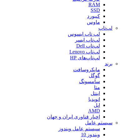
RAM
SSD
کیبورد
ماوس
لپ‌تاپ
لپ تاپ ایسوس
لپ‌تاپ ایسر
لپ‌تاپ Dell
لپ‌تاپ Lenovo
لپ‌تاپ‌های HP
برند
مایکروسافت
گوگل
سامسونگ
متا
اینتل
انویدیا
اپل
AMD
اخبار فناوری ایران و جهان
سیستم عامل
سیستم عامل ویندوز
ویندوز 10