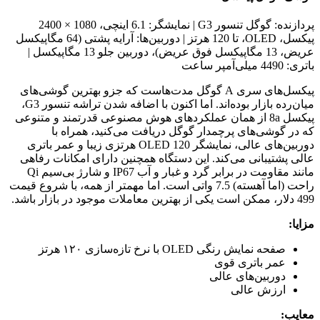
پردازنده: گوگل تنسور G3 | نمایشگر: 6.1 اینچی، 1080 × 2400
پیکسل، OLED، تا 120 هرتز | دوربین‌ها: آرایه پشتی (64 مگاپیکسل
عریض، 13 مگاپیکسل فوق عریض)، دوربین جلو 13 مگاپیکسل |
باتری: 4490 میلی‌آمپر ساعت
پیکسل‌های سری A گوگل مدت‌هاست که جزو بهترین گوشی‌های
میان‌رده بازار بوده‌اند. اما اکنون با اضافه شدن تراشه تنسور G3،
پیکسل 8a از همان عملکردهای هوش مصنوعی قدرتمند و متنوعی
که در گوشی‌های پرچمدار گوگل دریافت می‌کنید، همراه با
دوربین‌های عالی، نمایشگر OLED 120 هرتزی زیبا و عمر باتری
عالی پشتیبانی می‌کند. این دستگاه همچنین دارای امکانات رفاهی
مانند مقاومت در برابر گرد و غبار و آب IP67 و شارژ بی‌سیم Qi
راحت (اما آهسته) 7.5 واتی است. اما مهمتر از همه، با شروع قیمت
499 دلار، ممکن است یکی از بهترین معاملات موجود در بازار باشد.
مزایا:
صفحه نمایش رنگی OLED با نرخ تازه‌سازی ۱۲۰ هرتز
عمر باتری قوی
دوربین‌های عالی
ارزش عالی
معایب: