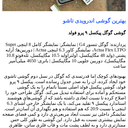
بهترین گوشی اندرویدی تاشو
گوشی گوگل پیکسل ۹ پرو فولد
پردازنده: گوگل تنسور G4 | نمایشگر: نمایشگر کامل 8 اینچی Super
Actua Flex LTPO، نمایشگر کاور 6.3 اینچی Actua | دوربین‌ها: آرایه
پشتی (واید 48 مگاپیکسل، اولتراواید 10.5 مگاپیکسل، تله‌فوتو 10.8
مگاپیکسل)، دوربین جلویی 10 مگاپیکسل | باتری: 4650 میلی‌آمپر
ساعت
بهبودهای کوچک اما قدرتمندی که گوگل در نسل دوم گوشی تاشوی
خود ایجاد کرده، آن را به صدر جدول رسانده است. پیکسل ۹ پرو
فولد، گوشی پیکسل فولد اصلی نسبتاً ناتمام را به یک گوشی
مستحکم و آماده برای استفاده تبدیل می‌کند. گوگل طراحی خود را
اصلاح کرده تا نسبت ابعادی داشته باشد که از گوشی‌های هوشمند
استاندارد پیکسل ۹ تقلید می‌کند، با یک نمایشگر خارجی آشنای 6.3
اینچی با نسبت 20:9 که هم استفاده و هم نگهداری آن آسان‌تر است.
نمایشگر داخلی نیز نسبت ابعاد مربعی‌تری دارد و کمی فضای صفحه
نمایش بیشتری نسبت به قبل دارد. این گوشی به طور کلی حس
ممتازتری دارد و به لطف پشت مات و قاب فلزی ساتن، ظاهری