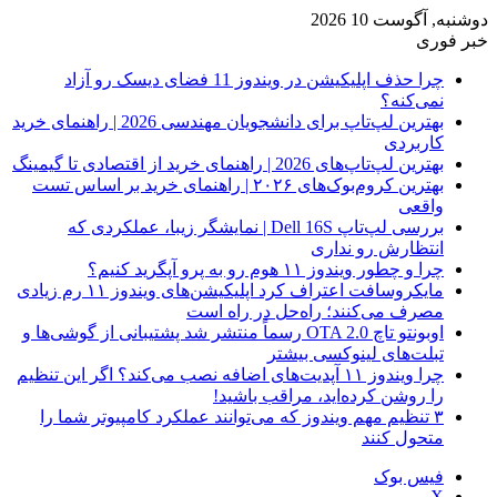
دوشنبه, آگوست 10 2026
خبر فوری
چرا حذف اپلیکیشن در ویندوز 11 فضای دیسک رو آزاد
نمی‌کنه؟
بهترین لپ‌تاپ برای دانشجویان مهندسی 2026 | راهنمای خرید
کاربردی
بهترین لپ‌تاپ‌های 2026 | راهنمای خرید از اقتصادی تا گیمینگ
بهترین کروم‌بوک‌های ۲۰۲۶ | راهنمای خرید بر اساس تست
واقعی
بررسی لپ‌تاپ Dell 16S | نمایشگر زیبا، عملکردی که
انتظارش رو نداری
چرا و چطور ویندوز ۱۱ هوم رو به پرو آپگرید کنیم؟
مایکروسافت اعتراف کرد اپلیکیشن‌های ویندوز ۱۱ رم زیادی
مصرف می‌کنند؛ راه‌حل در راه است
اوبونتو تاچ OTA 2.0 رسماً منتشر شد پشتیبانی از گوشی‌ها و
تبلت‌های لینوکسی بیشتر
چرا ویندوز ۱۱ آپدیت‌های اضافه نصب می‌کند؟ اگر این تنظیم
را روشن کرده‌اید، مراقب باشید!
۳ تنظیم مهم ویندوز که می‌توانند عملکرد کامپیوتر شما را
متحول کنند
فیس بوک
X