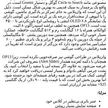
مصنوعی مانند Circle to Search گوگل و دستیار Gemini است، در
واقع یک پرچمدار به سبک قدیمی به بهترین شکل ممکن است. دلیل
آن این است که وان‌پلاس به جای تمرکز بر یادگیری ماشین، گوشی
را با انبوهی از سخت‌افزار درجه یک پر کرده است. این گوشی دارای
یک نمایشگر OLED ۶.۸ اینچی با روشنایی اوج باورنکردنی تا ۴۵۰۰
نیت است. OP13 همچنین به لطف تراشه اسنپدراگون ۸ الیت
کوالکام، همراه با ۱۶ گیگابایت رم و ۵۱۲ گیگابایت حافظه، عملکرد
بسیار خوبی ارائه می‌دهد. همچنین سه دوربین پشتی ۵۰ مگاپیکسلی
از جمله یک دوربین با زوم تله‌فوتو ۳ برابر و یک باتری عظیم ۶۰۰۰
میلی‌آمپر ساعتی وجود دارد که بزرگتر از چیزی است که تقریباً در
همه رقبایش دریافت می‌کنید.
وان‌پلاس در طراحی گوشی نیز صرفه‌جویی نکرده است، زیرا OP13
همچنان با دکمه لغزنده هشدار (Alert Slider) معروف این شرکت
عرضه می‌شود. به علاوه، اگر نسخه آبی یا سفید را انتخاب کنید، یک
پشت چرمی گیاهی بادوام و بسیار لمسی دریافت خواهید کرد که به
گوشی کمک می‌کند در بین همه رقبای شیشه‌ای خود برجسته شود.
اما بهترین بخش این است که با قیمت پایه ۹۰۰ دلار، از یک گلکسی
S25+ مشابه نیز ارزان‌تر است.
مزایا:
عمر باتری بی‌نظیر در کلاس خود
صفحه نمایش بسیار روشن