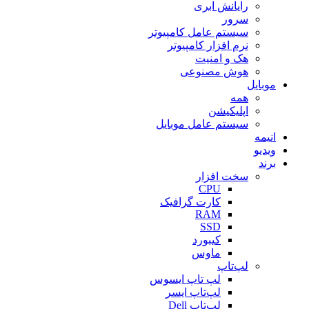
رایانش ابری
سرور
سیستم عامل کامپیوتر
نرم افزار کامپیوتر
هک و امنیت
هوش مصنوعی
موبایل
همه
اپلیکیشن
سیستم عامل موبایل
انیمه
ویدیو
برند
سخت افزار
CPU
کارت گرافیک
RAM
SSD
کیبورد
ماوس
لپ‌تاپ
لپ تاپ ایسوس
لپ‌تاپ ایسر
لپ‌تاپ Dell