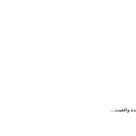
ینده واقعیت…