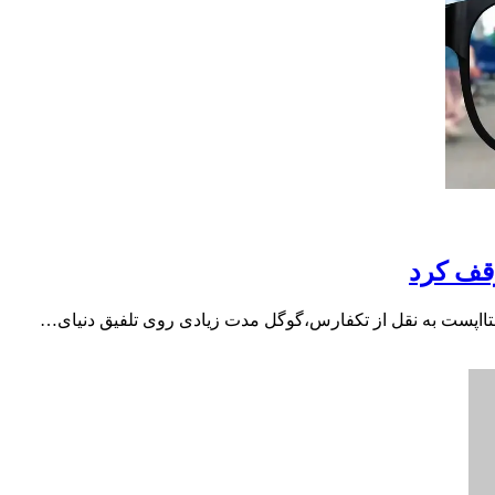
وقف کرد
تااپست به نقل از تکفارس،گوگل مدت زیادی روی تلفیق دنیای…