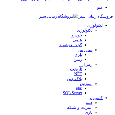
منو
فروشگاه زیبایی سبز
تکنولوژی
تکنولوژی
خودرو
علمی
گجت هوشمند
متاورس
بازی
زمین
رمز ارز
تاریخچه
NFT
بلاک چین
آموزش
php
SQL Server
کامپیوتر
همه
اینترنت و شبکه
بازی