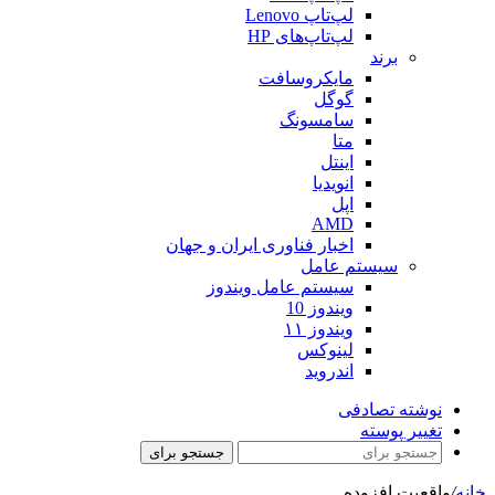
لپ‌تاپ Lenovo
لپ‌تاپ‌های HP
برند
مایکروسافت
گوگل
سامسونگ
متا
اینتل
انویدیا
اپل
AMD
اخبار فناوری ایران و جهان
سیستم عامل
سیستم عامل ویندوز
ویندوز 10
ویندوز ۱۱
لینوکس
اندروید
نوشته تصادفی
تغییر پوسته
جستجو برای
خانه
/
واقعیت افزوده