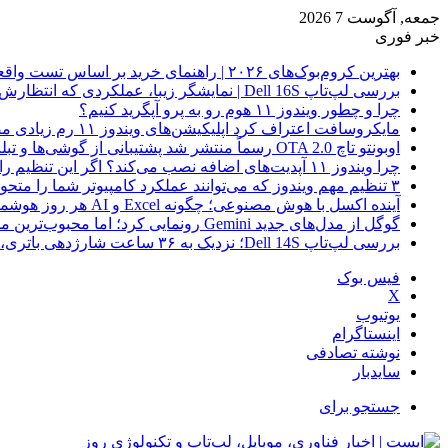
جمعه, آگوست 7 2026
خبر فوری
بهترین کروم‌بوک‌های ۲۰۲۶ | راهنمای خرید بر اساس تست واقعی
بررسی لپ‌تاپ Dell 16S | نمایشگر زیبا، عملکردی که انتظارش رو نداری
چرا و چطور ویندوز ۱۱ هوم رو به پرو آپگرید کنیم؟
مایکروسافت اعتراف کرد اپلیکیشن‌های ویندوز ۱۱ رم زیادی مصرف می‌کنند؛ راه‌حل در راه است
اوبونتو تاچ OTA 2.0 رسماً منتشر شد پشتیبانی از گوشی‌ها و تبلت‌های لینوکسی بیشتر
چرا ویندوز ۱۱ آپدیت‌های اضافه نصب می‌کند؟ اگر این تنظیم را روشن کرده‌اید، مراقب باشید!
۳ تنظیم مهم ویندوز که می‌توانند عملکرد کامپیوتر شما را متحول کنند
آینده اکسل با هوش مصنوعی؛ چگونه Excel و AI هر روز هوشمندتر و نزدیک‌تر می‌شوند؟
گوگل از مدل‌های جدید Gemini رونمایی کرد؛ اما محبوب‌ترین مدل هنوز عرضه نشده است
بررسی لپ‌تاپ Dell 14S؛ نزدیک به ۳۶ ساعت شارژدهی باتری، اما با چندین نقطه ضعف
فیس بوک
X
یوتیوب
اینستاگرام
نوشته تصادفی
سایدبار
جستجو برای