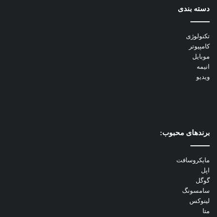
دسته بندی
تکنولوژی
کامپیوتر
موبایل
انیمه
ویدیو
برندهای محبوب:
مایکروسافت
اپل
گوگل
سامسونگ
لینوکس
متا