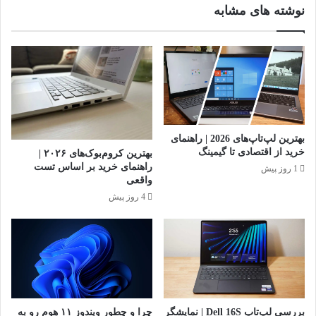
نوشته های مشابه
ا
ا
ب
ب
ل
ر
ا
ا
ج
ی
و
ش
ف
ن
ا
ا
ی
س
بهترین لپ‌تاپ‌های 2026 | راهنمای
ر
ا
خرید از اقتصادی تا گیمینگ
بهترین کروم‌بوک‌های ۲۰۲۶ |
ف
ی
راهنمای خرید بر اساس تست
1 روز پیش
ا
ی
واقعی
ک
م
4 روز پیش
س
ر
و
ک
ب
ز
ی
ز
ش
م
ت
ی
ر
ن
بررسی لپ‌تاپ Dell 16S | نمایشگر
چرا و چطور ویندوز ۱۱ هوم رو به