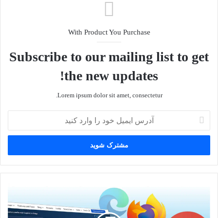
With Product You Purchase
Subscribe to our mailing list to get
the new updates!
Lorem ipsum dolor sit amet, consectetur.
آ
د
ر
س
ا
ی
م
ی
ن
ل
ب
خ
ر
و