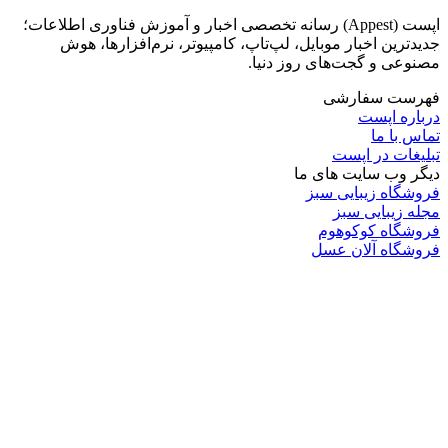
اپست (Appest) رسانه تخصصی اخبار و آموزش فناوری اطلاعات؛
جدیدترین اخبار موبایل، لپ‌تاپ، کامپیوتر، نرم‌افزارها، هوش
مصنوعی و گجت‌های روز دنیا.
فهرست سفارشی
درباره اپست
تماس با ما
تبلیغات در اپست
دیگر وب سایت های ما
فروشگاه زیبایی سبز
مجله زیبایی سبز
فروشگاه کوکوهوم
فروشگاه آلان عسل
فروشگاه لافرا
گرین گروپ
دسته بندی
تکنولوژی
کامپیوتر
موبایل
انیمه
ویدیو
برندهای محبوب: