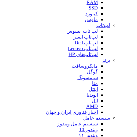
RAM
SSD
کیبورد
ماوس
لپ‌تاپ
لپ تاپ ایسوس
لپ‌تاپ ایسر
لپ‌تاپ Dell
لپ‌تاپ Lenovo
لپ‌تاپ‌های HP
برند
مایکروسافت
گوگل
سامسونگ
متا
اینتل
انویدیا
اپل
AMD
اخبار فناوری ایران و جهان
سیستم عامل
سیستم عامل ویندوز
ویندوز 10
ویندوز ۱۱