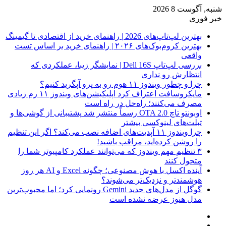
شنبه, آگوست 8 2026
خبر فوری
بهترین لپ‌تاپ‌های 2026 | راهنمای خرید از اقتصادی تا گیمینگ
بهترین کروم‌بوک‌های ۲۰۲۶ | راهنمای خرید بر اساس تست
واقعی
بررسی لپ‌تاپ Dell 16S | نمایشگر زیبا، عملکردی که
انتظارش رو نداری
چرا و چطور ویندوز ۱۱ هوم رو به پرو آپگرید کنیم؟
مایکروسافت اعتراف کرد اپلیکیشن‌های ویندوز ۱۱ رم زیادی
مصرف می‌کنند؛ راه‌حل در راه است
اوبونتو تاچ OTA 2.0 رسماً منتشر شد پشتیبانی از گوشی‌ها و
تبلت‌های لینوکسی بیشتر
چرا ویندوز ۱۱ آپدیت‌های اضافه نصب می‌کند؟ اگر این تنظیم
را روشن کرده‌اید، مراقب باشید!
۳ تنظیم مهم ویندوز که می‌توانند عملکرد کامپیوتر شما را
متحول کنند
آینده اکسل با هوش مصنوعی؛ چگونه Excel و AI هر روز
هوشمندتر و نزدیک‌تر می‌شوند؟
گوگل از مدل‌های جدید Gemini رونمایی کرد؛ اما محبوب‌ترین
مدل هنوز عرضه نشده است
فیس
X
بوک