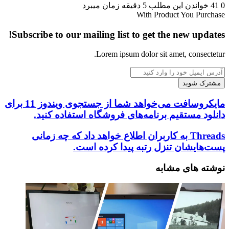
0
41
خواندن این مطلب 5 دقیقه زمان میبرد
With Product You Purchase
Subscribe to our mailing list to get the new updates!
Lorem ipsum dolor sit amet, consectetur.
آدرس
ایمیل
خود
را
مایکروسافت
مایکروسافت می‌خواهد شما از جستجوی ویندوز 11 برای
وارد
می‌خواهد
دانلود مستقیم برنامه‌های فروشگاه استفاده کنید.
کنید
شما
از
Threads
Threads به کاربران اطلاع خواهد داد که چه زمانی
جستجوی
به
پست‌هایشان تنزل رتبه پیدا کرده است.
ویندوز
کاربران
11
اطلاع
نوشته های مشابه
برای
خواهد
دانلود
داد
مستقیم
که
برنامه‌های
چه
فروشگاه
زمانی
استفاده
پست‌هایشان
کنید.