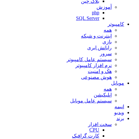
بلاک چین
آموزش
php
SQL Server
کامپیوتر
همه
اینترنت و شبکه
بازی
رایانش ابری
سرور
سیستم عامل کامپیوتر
نرم افزار کامپیوتر
هک و امنیت
هوش مصنوعی
موبایل
همه
اپلیکیشن
سیستم عامل موبایل
انیمه
ویدیو
برند
سخت افزار
CPU
کارت گرافیک