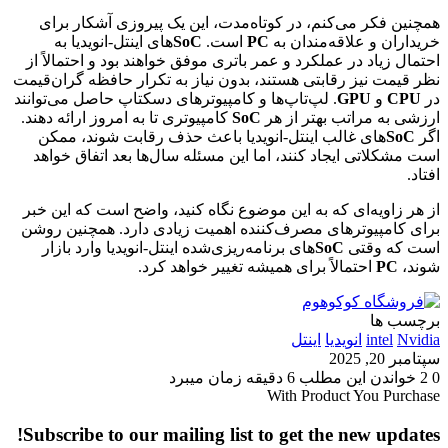
همچنین فکر می‌کنم، در کوتاه‌مدت، این یک پیروزی آشکار برای
خریداران و علاقه‌مندان به
PC
است.
SoC
های اینتل-انویدیا به
احتمال زیاد در عملکرد و عمر باتری موفق خواهند بود و احتمالاً از
نظر قیمت نیز رقابتی هستند، بدون نیاز به تکرار حافظه گران‌قیمت
در
CPU
و
GPU
. لپ‌تاپ‌ها و کامپیوترهای دسکتاپ حاصل می‌توانند
ارزشی به مراتب بهتر از هر
SoC
کامپیوتری تا به امروز ارائه دهند.
اگر
SoC
های غالب اینتل-انویدیا باعث حذف رقابت شوند، ممکن
است مشکلاتی ایجاد کنند، اما این مسئله سال‌ها بعد اتفاق خواهد
افتاد.
از هر زاویه‌ای که به این موضوع نگاه کنید، واضح است که این خبر
برای کامپیوترهای مصرف‌کننده اهمیت زیادی دارد. همچنین روشن
است که وقتی
SoC
های برنامه‌ریزی‌شده اینتل-انویدیا وارد بازار
شوند،
PC
احتمالاً برای همیشه تغییر خواهد کرد.
برچسب ها
Nvidia
intel
انویدیا
اینتل
سپتامبر 20, 2025
0
2
خواندن این مطلب 6 دقیقه زمان میبرد
With Product You Purchase
Subscribe to our mailing list to get the new updates!