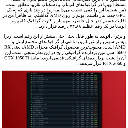
تسلط انویدیا در گرافیک‌های لپ‌تاپ و دسکتاپ تقریباً مطلق است.
(من شخصاً این را کمی عجیب می‌دانم، زیرا در چند باری که به یک
GPU جدید نیاز داشتم، پولم را روی AMD گذاشتم. اما ظاهراً من در
اقلیت هستم.) در حال حاضر، سهم بازار کارت گرافیک کامپیوتر
انویدیا در یک رقم عظیم ۷۴.۸۸ درصد قرار دارد.
و برتری انویدیا به طور قابل بحثی حتی بیشتر از این رقم است، زیرا
بیشتر سهم بازار غیر-انویدیا ناشی از گرافیک‌های مجتمع اینتل و
AMD است. محبوب‌ترین محصول گرافیک مجزای AMD، یعنی RX
6600، سی‌امین پردازنده گرافیکی رایج در این نظرسنجی است. این
آن را پشت پردازنده‌های گرافیکی قدیمی انویدیا مانند GTX 1050 Ti
و RTX 2060 قرار می‌دهد.