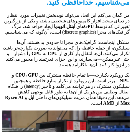
می‌شناسیم، خداحافظی کنید.
من گمان می‌کنم این اتحاد می‌تواند نویدبخش تغییرات مورد انتظار
در دنیای سخت‌افزار کامپیوترهای شخصی باشد، و یکی از بزرگترین
تغییراتی که توسط
GPU
های
اینتل-انویدیا
ایجاد خواهد شد، مرگ
گرافیک‌های مجزا (discrete graphics) است، آن‌گونه که می‌شناسیم.
مشکل اینجاست: گرافیک‌های مجزا تا حدودی بد هستند. آن‌ها
سیلیکون، از جمله حافظه را، که می‌تواند به صورت یکپارچه‌تر باشد،
تکرار می‌کنند. آن‌ها انتقال بار کاری از
CPU
به
GPU
را دشوار—و
حتی غیرممکن—می‌سازند، و این اجزای قدرتمند را مجبور می‌کنند
در انزوا کار کنند. آن‌ها ناکارآمد هستند.
یک رویکرد یکپارچه—با تمام حافظه مشترک بین
GPU
،
CPU
و
NPU
—برتر است. این رویکرد از تکرار منابع حافظه و همچنین
سیلیکون مشترک در هر تراشه می‌کاهد و تأخیر (latency) را هنگام
انتقال وظایف بین هر یک از آن‌ها به طور قابل توجهی کاهش
می‌دهد. این دقیقاً همان مزیت سیلیکون‌های داخلی
اپل
و
Ryzen AI
Max
از
AMD
است.