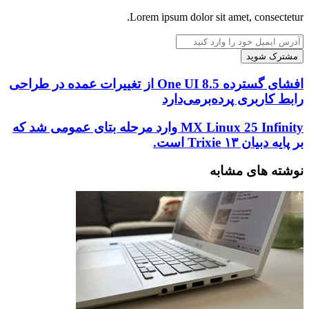
Lorem ipsum dolor sit amet, consectetur.
آدرس
ایمیل
خود
را
افشای
افشای گسترده One UI 8.5 از تغییرات عمده در طراحی
وارد
گسترده
رابط کاربری پرده‌برمی‌دارد
کنید
One
UI
MX
MX Linux 25 Infinity وارد مرحله بتای عمومی شد که
8.5
Linux
بر پایه دبیان ۱۳ Trixie است.
از
25
تغییرات
Infinity
نوشته های مشابه
عمده
وارد
در
مرحله
طراحی
بتای
رابط
عمومی
کاربری
شد
پرده‌برمی‌دارد
که
بر
پایه
دبیان
۱۳
Trixie