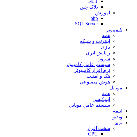
NFT
بلاک چین
آموزش
php
SQL Server
کامپیوتر
همه
اینترنت و شبکه
بازی
رایانش ابری
سرور
سیستم عامل کامپیوتر
نرم افزار کامپیوتر
هک و امنیت
هوش مصنوعی
موبایل
همه
اپلیکیشن
سیستم عامل موبایل
انیمه
ویدیو
برند
سخت افزار
CPU