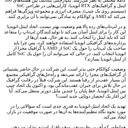
کاملاً محتمل به نظر می‌رسد. یکپارچگی تنگاتنگ بین هسته‌های x86
اینتل و گرافیک‌های RTX انویدیا، کارایی‌هایی در طراحی SoC
(سیستم روی یک چیپ)، مصرف انرژی و مجموعه ویژگی‌ها فراهم
می‌کند که AMD و کوالکام به سادگی نمی‌توانند با آن برابری کنند.
و در لپ‌تاپ‌های رده بالا هم وضعیت بهتر نیست. اتحاد اینتل-انویدیا
این کار را برای اینتل آسان می‌کند تا تولیدکنندگان لپ‌تاپ را متقاعد
کند که باید اینتل را انتخاب کنند. به هر حال، همه آن‌ها از
پردازنده‌های گرافیکی انویدیا استفاده خواهند کرد، پس چرا باید
ساخت یک لپ‌تاپ را حول یک SoC از AMD با گرافیک مجزا از
انویدیا انتخاب کنند، در حالی که می‌توانند آن را حول یک SoC کامل
از اینتل-انویدیا بسازند؟
وضعیت کوالکام حتی بدتر است. این شرکت در حال حاضر پشتیبانی
از گرافیک‌های مجزا را ارائه نمی‌دهد و راه‌حل‌های گرافیکی مجتمع
آن بسیار عقب‌تر از رقبا هستند. این شرکت قبلاً در رقابت گرافیک
در حال تلاش برای جبران عقب‌ماندگی بود، و اکنون یک اتحاد چیپ
بین اینتل-انویدیا، خط پایان را چندین مایل دورتر منتقل می‌کند. آیا
این آغاز یک انحصار دوتایی جدید است؟
تهدید یک اتحاد اینتل-انویدیا به قدری جدی است که سؤالاتی را در
مورد نحوه نگاه تنظیم‌کننده‌ها به آن‌ها در صورت موفقیت در بازار،
ایجاد می‌کند.
همانطور که آخرین نظرسنجی سخت‌افزار استیم نشان می‌دهد،