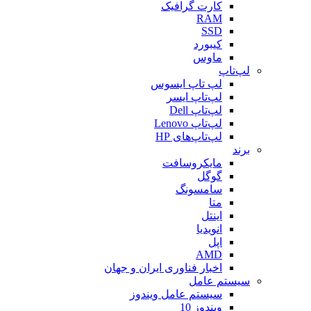
کارت گرافیک
RAM
SSD
کیبورد
ماوس
لپ‌تاپ
لپ تاپ ایسوس
لپ‌تاپ ایسر
لپ‌تاپ Dell
لپ‌تاپ Lenovo
لپ‌تاپ‌های HP
برند
مایکروسافت
گوگل
سامسونگ
متا
اینتل
انویدیا
اپل
AMD
اخبار فناوری ایران و جهان
سیستم عامل
سیستم عامل ویندوز
ویندوز 10