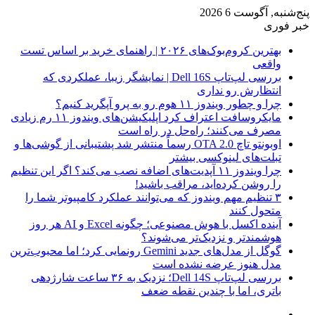
پنج‌شنبه, آگوست 6 2026
خبر فوری
بهترین کروم‌بوک‌های ۲۰۲۶ | راهنمای خرید بر اساس تست
واقعی
بررسی لپ‌تاپ Dell 16S | نمایشگر زیبا، عملکردی که
انتظارش رو نداری
چرا و چطور ویندوز ۱۱ هوم رو به پرو آپگرید کنیم؟
مایکروسافت اعتراف کرد اپلیکیشن‌های ویندوز ۱۱ رم زیادی
مصرف می‌کنند؛ راه‌حل در راه است
اوبونتو تاچ OTA 2.0 رسماً منتشر شد پشتیبانی از گوشی‌ها و
تبلت‌های لینوکسی بیشتر
چرا ویندوز ۱۱ آپدیت‌های اضافه نصب می‌کند؟ اگر این تنظیم
را روشن کرده‌اید، مراقب باشید!
۳ تنظیم مهم ویندوز که می‌توانند عملکرد کامپیوتر شما را
متحول کنند
آینده اکسل با هوش مصنوعی؛ چگونه Excel و AI هر روز
هوشمندتر و نزدیک‌تر می‌شوند؟
گوگل از مدل‌های جدید Gemini رونمایی کرد؛ اما محبوب‌ترین
مدل هنوز عرضه نشده است
بررسی لپ‌تاپ Dell 14S؛ نزدیک به ۳۶ ساعت شارژدهی
باتری، اما با چندین نقطه ضعف
فیس