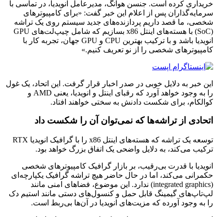
خریداری کرده است. جنسن هوانگ، مدیرعامل انویدیا، در تماسی با
سرمایه‌گذاران پس از اعلام این خبر گفت: «برای کامپیوترهای
شخصی، ما قصد داریم پردازنده‌های جدید سیستم روی یک تراشه
(SoC) با هسته‌های اینتل x86 بسازیم که شامل چیپ‌لت‌های GPU
انویدیا باشد و با ترکیب بهترین CPU و GPU جهان، تجربه کار با
کامپیوترهای شخصی را از نو تعریف کنیم.»
این خبر به دلایل خوبی در صدر اخبار قرار گرفت. این اتحاد، یک غول
را به وجود خواهد آورد که رقبای اینتل و انویدیا، یعنی AMD و
کوالکام، برای شکست دادنش به سختی خواهند افتاد.
اتحادی از تراشه‌ها که نمی‌توان آن را شکست داد
توسعه یک تراشه که هسته‌های اینتل x86 را با گرافیک انویدیا RTX
ترکیب می‌کند، به دلایل واضحی یک اتفاق بزرگ خواهد بود.
انویدیا با قدرت بی‌رقیب، بر بازار گرافیک کامپیوترهای شخصی
حکمرانی می‌کند، اما در حال حاضر هیچ تراشه گرافیک یکپارچه‌ای
(integrated graphics) ندارد. این موضوع، فضاهای امنی مانند
لپ‌تاپ‌های گیمینگ قابل حمل و کنسول‌های دستی مانند استیم دک
را به وجود آورده که مزیت‌های انویدیا در آن‌ها بی‌ربط است.