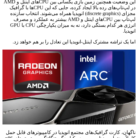
این وضعیت همچنین زمین بازی یکسانی بین CPUهای اینتل و AMD
در لپ‌تاپ‌های رده بالا ایجاد کرده، جایی که این CPUها با گرافیک
مجزای (discrete graphics) انویدیا همراه می‌شوند. انتخاب سازنده
لپ‌تاپ بین CPUهای اینتل و AMD بیشتر به عملکرد و مصرف
انرژی هر کدام بستگی دارد، نه به میزان یکپارچگی CPU با GPU
انویدیا.
اما یک تراشه مشترک اینتل-انویدیا این تعادل را بر هم خواهد زد.
ناگهان، کارت گرافیک‌های مجتمع انویدیا در کامپیوترهای قابل حمل