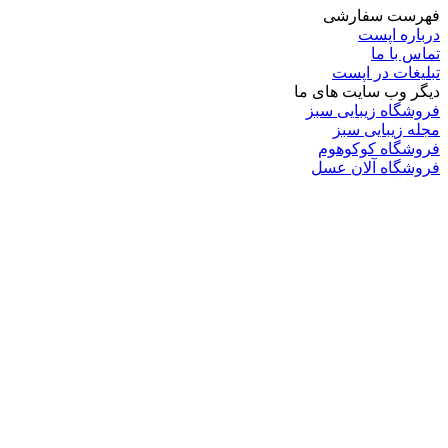
فهرست سفارشی
درباره اپست
تماس با ما
تبلیغات در اپست
دیگر وب سایت های ما
فروشگاه زیبایی سبز
مجله زیبایی سبز
فروشگاه کوکوهوم
فروشگاه آلان عسل
فروشگاه لافرا
گرین گروپ
دسته بندی
تکنولوژی
کامپیوتر
موبایل
انیمه
ویدیو
برندهای محبوب:
مایکروسافت
اپل
گوگل
سامسونگ