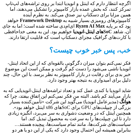
اگرچه انتظار دارم که اینتل و انویدیا ابتدا بر روی تراشه‌های لپ‌تاپ
تمرکز کنند، که بخش عمده بازار کامپیوتر را تشکیل می‌دهند، اما
همین مزایا برای دسکتاپ نیز صدق می‌کند. به نظرم آینده
کامپیوترهای رومیزی بسیار شبیه به
Framework Desktop
خواهد
بود که بر پایه
Ryzen AI Max
ای‌ام‌دی ساخته شده است؛ اما به جای
آن، شاهد
SoCهای اینتل-انویدیا
خواهیم بود. این به معنی خداحافظی
با کارت‌های گرافیک مجزای دسکتاپ است که قابلیت ارتقا دارند.
خب، پس خبر خوب چیست؟
فکر نمی‌کنم بتوان میزان دگرگونی بالقوه‌ای که از این اتحاد اینتل-
انویدیا ناشی می‌شود را دست کم گرفت و ممکن است این موضوع
خبر بدی برای رقابت در بازار کامپیوتر به نظر برسد. با این حال، چند
دلیل برای امیدواری به نتیجه بهتر وجود دارد.
شاید انویدیا با کندی عمل کند و تعداد تراشه‌های اینتل-انویدیایی که به
بازار می‌آیند کم باشد. البته من فکر نمی‌کنم این اتفاق بیفتد، چرا که
هوانگ
(مدیرعامل انویدیا) می‌گوید این شرکت «تأمین‌کننده بسیار
بزرگی از چیپلت‌های GPU برای SoCهای x86 اینتل خواهد بود».
همچنین اینتل که در وضعیت دشواری به سر می‌برد، انگیزه زیادی
دارد تا این چیپلت‌ها را به سرعت به محصول تبدیل کند. اما
سیاست‌های شرکت‌ها، مانند تمام سیاست‌ها، پیچیده هستند…
بنابراین همیشه این احتمال وجود دارد که یکی از این دو یا هر دو