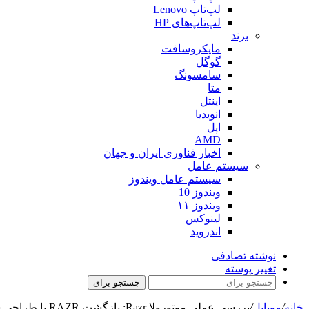
لپ‌تاپ Lenovo
لپ‌تاپ‌های HP
برند
مایکروسافت
گوگل
سامسونگ
متا
اینتل
انویدیا
اپل
AMD
اخبار فناوری ایران و جهان
سیستم عامل
سیستم عامل ویندوز
ویندوز 10
ویندوز ۱۱
لینوکس
اندروید
نوشته تصادفی
تغییر پوسته
جستجو برای
خانه
/
موبایل
/
بررسی عملی موتورولا Razr: بازگشت RAZR با طراحی شیک و تاشو(ویدیو)