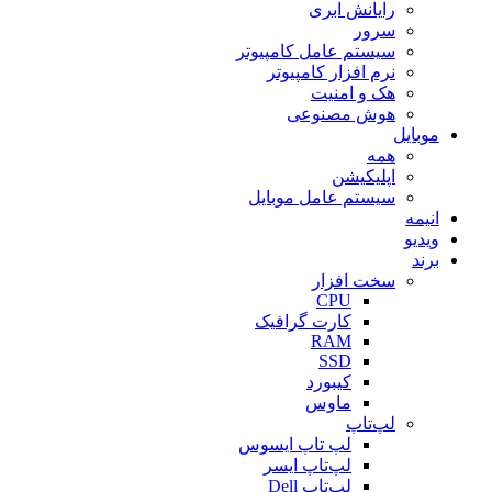
رایانش ابری
سرور
سیستم عامل کامپیوتر
نرم افزار کامپیوتر
هک و امنیت
هوش مصنوعی
موبایل
همه
اپلیکیشن
سیستم عامل موبایل
انیمه
ویدیو
برند
سخت افزار
CPU
کارت گرافیک
RAM
SSD
کیبورد
ماوس
لپ‌تاپ
لپ تاپ ایسوس
لپ‌تاپ ایسر
لپ‌تاپ Dell