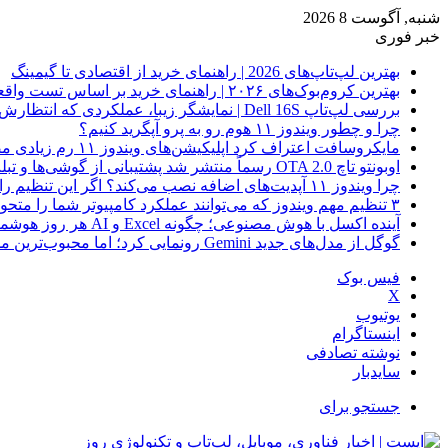
شنبه, آگوست 8 2026
خبر فوری
بهترین لپ‌تاپ‌های 2026 | راهنمای خرید از اقتصادی تا گیمینگ
بهترین کروم‌بوک‌های ۲۰۲۶ | راهنمای خرید بر اساس تست واقعی
بررسی لپ‌تاپ Dell 16S | نمایشگر زیبا، عملکردی که انتظارش رو نداری
چرا و چطور ویندوز ۱۱ هوم رو به پرو آپگرید کنیم؟
مایکروسافت اعتراف کرد اپلیکیشن‌های ویندوز ۱۱ رم زیادی مصرف می‌کنند؛ راه‌حل در راه است
اوبونتو تاچ OTA 2.0 رسماً منتشر شد پشتیبانی از گوشی‌ها و تبلت‌های لینوکسی بیشتر
چرا ویندوز ۱۱ آپدیت‌های اضافه نصب می‌کند؟ اگر این تنظیم را روشن کرده‌اید، مراقب باشید!
۳ تنظیم مهم ویندوز که می‌توانند عملکرد کامپیوتر شما را متحول کنند
آینده اکسل با هوش مصنوعی؛ چگونه Excel و AI هر روز هوشمندتر و نزدیک‌تر می‌شوند؟
گوگل از مدل‌های جدید Gemini رونمایی کرد؛ اما محبوب‌ترین مدل هنوز عرضه نشده است
فیس بوک
X
یوتیوب
اینستاگرام
نوشته تصادفی
سایدبار
جستجو برای