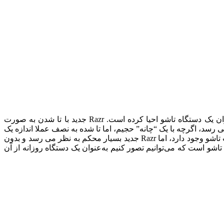
به نقل از انجگت ، موتورولا Razr محبوب خود را که از نمادهای باحال بودن اواسط دهه 2000 به شمار می رفت، به عنوان یک دستگاه تاشو احیا کرده است. Razr جدید با تا شدن به صورت
مند معمولی به نظر می رسد، اگرچه با یک “چانه” حجیم، اما تا شده به نصف عملا اندازه یک
پینت است، با یک صفحه نمایش جلویی کوچک برای دیدن اعلان ها، کنترل رسانه یا گرفتن سلفی. هنوز سؤالات زیادی در مورد دوام و قابلیت تاشو وجود دارد، اما Razr جدید بسیار محکم به نظر می رسد و بدون
اشو است که می‌توانیم تصور کنیم به‌عنوان یک دستگاه روزانه از آن