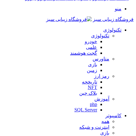
منو
فروشگاه زیبایی سبز
تکنولوژی
تکنولوژی
خودرو
علمی
گجت هوشمند
متاورس
بازی
زمین
رمز ارز
تاریخچه
NFT
بلاک چین
آموزش
php
SQL Server
کامپیوتر
همه
اینترنت و شبکه
بازی