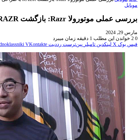
موبایل
بررسی عملی موتورولا Razr: بازگشت RAZR با طراحی شیک و تاشو(ویدیو)
مارس 29, 2024
0
2
خواندن این مطلب 1 دقیقه زمان میبرد
فیس بوک
X
لینکدین
‫تامبلر
‫پین‌ترست
‫رددیت
‫VKontakte
dnoklassniki