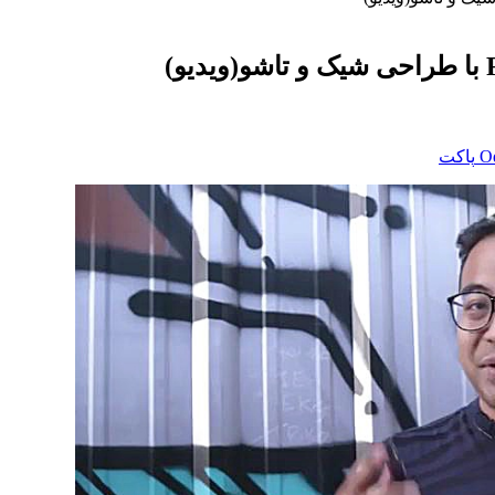
‫O
پاکت