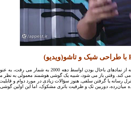
 خود را از Galaxy Fold و Mate X هواوی متمایز می کند. وقتی باز می شود، شبیه یک گوشی هوش
ده میان‌رده، دوربین تک و ظرفیت باتری مشکوک، اما این اولین گوشی ت