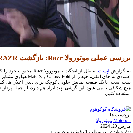
بررسی عملی موتورولا Razr: بازگشت RAZR با طراحی شیک و تاشو(ویدیو)
به گزارش
اپست
عمودی به جای افقی،
هیچ شکافی تا می شود. این گوشی چند ایراد هم دارد، از جمله پردازن
استفاده کنیم.
برچسب ها
Motorola
موتورولا
مارس 29, 2024
0
2
خواندن این مطلب 1 دقیقه زمان میبرد