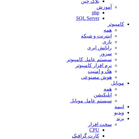
بلاک چین
آموزش
php
SQL Server
کامپیوتر
همه
اینترنت و شبکه
بازی
رایانش ابری
سرور
سیستم عامل کامپیوتر
نرم افزار کامپیوتر
هک و امنیت
هوش مصنوعی
موبایل
همه
اپلیکیشن
سیستم عامل موبایل
انیمه
ویدیو
برند
سخت افزار
CPU
کارت گرافیک