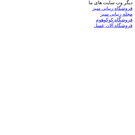
دیگر وب سایت های ما
فروشگاه زیبایی سبز
مجله زیبایی سبز
فروشگاه کوکوهوم
فروشگاه آلان عسل
فروشگاه لافرا
گرین گروپ
دسته بندی
تکنولوژی
کامپیوتر
موبایل
انیمه
ویدیو
برندهای محبوب:
مایکروسافت
اپل
گوگل
سامسونگ
لینوکس
متا
آدرس
ایمیل
خود