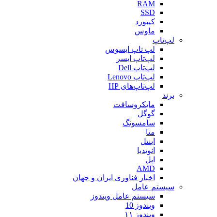
RAM
SSD
کیبورد
ماوس
لپ‌تاپ
لپ تاپ ایسوس
لپ‌تاپ ایسر
لپ‌تاپ Dell
لپ‌تاپ Lenovo
لپ‌تاپ‌های HP
برند
مایکروسافت
گوگل
سامسونگ
متا
اینتل
انویدیا
اپل
AMD
اخبار فناوری ایران و جهان
سیستم عامل
سیستم عامل ویندوز
ویندوز 10
ویندوز ۱۱