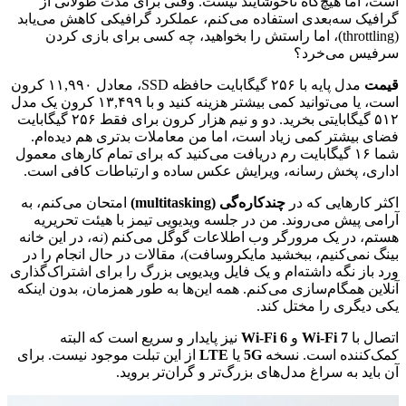
است، اما هیچ‌گاه ناخوشایند نیست. وقتی برای مدت طولانی از
گرافیک سه‌بعدی استفاده می‌کنم، عملکرد گرافیکی کاهش می‌یابد
(throttling)، اما راستش را بخواهید، چه کسی برای بازی کردن
سرفیس می‌خرد؟
قیمت
مدل پایه با ۲۵۶ گیگابایت حافظه SSD، معادل ۱۱,۹۹۰ کرون
است، یا می‌توانید کمی بیشتر هزینه کنید و با ۱۳,۴۹۹ کرون یک مدل
۵۱۲ گیگابایتی بخرید. دو و نیم هزار کرون برای فقط ۲۵۶ گیگابایت
فضای بیشتر کمی زیاد است، اما من معاملات بدتری هم دیده‌ام.
شما ۱۶ گیگابایت رم دریافت می‌کنید که برای تمام کارهای معمول
اداری، پخش رسانه، ویرایش عکس ساده و ارتباطات کافی است.
اکثر کارهایی که در
چندکاره‌گی (multitasking)
امتحان می‌کنم، به
آرامی پیش می‌روند. من در جلسه ویدیویی تیمز با هیئت تحریریه
هستم، در یک مرورگر وب اطلاعات گوگل می‌کنم (نه، در این خانه
بینگ نمی‌کنیم، ببخشید مایکروسافت)، مقالات در حال انجام را در
ورد باز نگه داشته‌ام و یک فایل ویدیویی بزرگ را برای اشتراک‌گذاری
آنلاین همگام‌سازی می‌کنم. همه این‌ها به طور همزمان، بدون اینکه
یکی دیگری را مختل کند.
اتصال با
Wi-Fi 7
و
Wi-Fi 6
نیز پایدار و سریع است که البته
کمک‌کننده است. نسخه
5G
یا
LTE
از این تبلت موجود نیست. برای
آن باید به سراغ مدل‌های بزرگ‌تر و گران‌تر بروید.