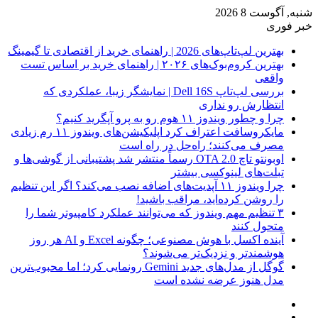
شنبه, آگوست 8 2026
خبر فوری
بهترین لپ‌تاپ‌های 2026 | راهنمای خرید از اقتصادی تا گیمینگ
بهترین کروم‌بوک‌های ۲۰۲۶ | راهنمای خرید بر اساس تست
واقعی
بررسی لپ‌تاپ Dell 16S | نمایشگر زیبا، عملکردی که
انتظارش رو نداری
چرا و چطور ویندوز ۱۱ هوم رو به پرو آپگرید کنیم؟
مایکروسافت اعتراف کرد اپلیکیشن‌های ویندوز ۱۱ رم زیادی
مصرف می‌کنند؛ راه‌حل در راه است
اوبونتو تاچ OTA 2.0 رسماً منتشر شد پشتیبانی از گوشی‌ها و
تبلت‌های لینوکسی بیشتر
چرا ویندوز ۱۱ آپدیت‌های اضافه نصب می‌کند؟ اگر این تنظیم
را روشن کرده‌اید، مراقب باشید!
۳ تنظیم مهم ویندوز که می‌توانند عملکرد کامپیوتر شما را
متحول کنند
آینده اکسل با هوش مصنوعی؛ چگونه Excel و AI هر روز
هوشمندتر و نزدیک‌تر می‌شوند؟
گوگل از مدل‌های جدید Gemini رونمایی کرد؛ اما محبوب‌ترین
مدل هنوز عرضه نشده است
فیس
X
بوک