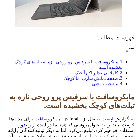
فهرست مطالب
مایکروسافت با سرفیس پرو روحی تازه به تبلت‌های کوچک
بخشیده است.
کاملا بی‌صدا و اکثراً خنک
صفحه نمایش شارپ اما کوچک
مشخصات فنی
مایکروسافت با سرفیس پرو روحی تازه به
تبلت‌های کوچک بخشیده است.
به گزارش
اپست
به نقل از pcforalla ،
مایکروسافت
برای مدت‌ها
فرمت تبلت را به عنوان روشی که همه ما در آینده از
ویندوز
استفاده خواهیم کرد، تبلیغ می‌کرد. اما نه دیگر تولیدکنندگان رایانه
شخصی و نه کاربران با این ایده موافق نبودند. مایکروسافت از آن