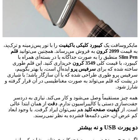
مایکروسافت یک
کیبورد کلیکی باکیفیت
را با نور پس‌زمینه و ترک‌پد،
به قیمت
2099 کرون
به فروش می‌رساند. همچنین می‌توانید
قلم
Slim Pen
منطبق را به صورت جداگانه یا در بسته‌ای همراه با
کیبورد، با قیمت کلی
3549 کرون
خریداری کنید. این قلم طوری
ساخته شده که برای
سرفیس پرو
ایده‌آل است، یا بهتر بگوییم،
سرفیس پرو طوری طراحی شده که با آن سازگار باشد؛ با شیاری
در پشت که قلم می‌تواند به صورت مغناطیسی در آن قرار گرفته و
شارژ شود.
همه چیز مستقیماً وصل می‌شود و کار می‌کند. نیازی به دردسر
جفت‌سازی دستی یا کالیبراسیون ندارم.
دقت
از همان ابتدا عالی
است. از
کیفیت صفحه‌کلید
هم نمی‌توان ایراد گرفت. با وجود ابعاد
کم عرض آن، حتی دکمه‌ها فشرده به نظر نمی‌رسند.
دو پورت USB و نه بیشتر
اگر ترجیح می‌دهید موس و صفحه‌کلید خودتان و شاید یک مانیتور