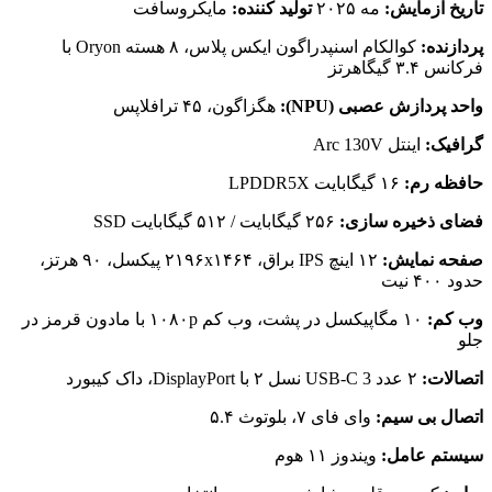
تاریخ آزمایش:
مه ۲۰۲۵
تولید کننده:
مایکروسافت
پردازنده:
کوالکام اسنپدراگون ایکس پلاس، ۸ هسته Oryon با
فرکانس ۳.۴ گیگاهرتز
واحد پردازش عصبی (NPU):
هگزاگون، ۴۵ ترافلاپس
گرافیک:
اینتل Arc 130V
حافظه رم:
۱۶ گیگابایت LPDDR5X
فضای ذخیره سازی:
۲۵۶ گیگابایت / ۵۱۲ گیگابایت SSD
صفحه نمایش:
۱۲ اینچ IPS براق، ۲۱۹۶x۱۴۶۴ پیکسل، ۹۰ هرتز،
حدود ۴۰۰ نیت
وب کم:
۱۰ مگاپیکسل در پشت، وب کم ۱۰۸۰p با مادون قرمز در
جلو
اتصالات:
۲ عدد USB-C 3 نسل ۲ با DisplayPort، داک کیبورد
اتصال بی سیم:
وای فای ۷، بلوتوث ۵.۴
سیستم عامل:
ویندوز ۱۱ هوم