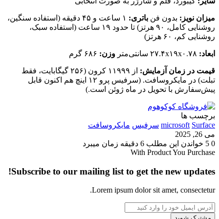
سایر:
کیبورد، قلم و شارژر به صورت انتخابی
میزان نویز:
بدون فن
باتری:
۱ ساعت و ۴۵ دقیقه (استفاده سنگین،
روشنایی کامل، ۹۰ هرتز) تا حدود ۱۹ ساعت (استفاده سبک،
روشنایی کم، ۶۰ هرتز)
ابعاد:
۲۷.۴x۱۹x۰.۷۸ سانتی‌متر
وزن:
۶۸۶ گرم
قیمت در زمان آزمایش:
از ۱۱۹۹۹ کرون (۲۵۶ گیگابایت، فقط
تبلت) در مایکروسافت. (سرفیس پرو ۱۲ اینچ هم اکنون قابل
پیش‌سفارش با تحویل در ماه ژوئن است.)
برچسب ها
Surface
microsoft
سرفیس
مایکروسافت
می 26, 2025
0
5
خواندن این مطلب 6 دقیقه زمان میبرد
With Product You Purchase
Subscribe to our mailing list to get the new updates!
Lorem ipsum dolor sit amet, consectetur.
آدرس
ایمیل