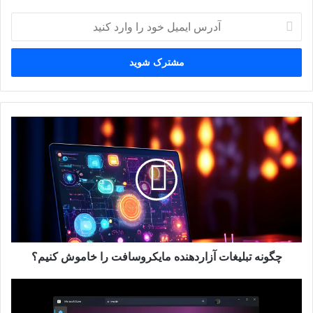
آدرس
ایمیل
خود
را
وارد
کنید
چگونه
تبلیغات
آزاردهنده
مایکروسافت
را
خاموش
کنیم؟
چگونه تبلیغات آزاردهنده مایکروسافت را خاموش کنیم؟
برنامه
Legacy