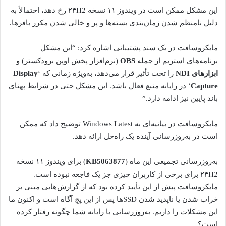
این مشکل ممکن است در ویندوز ۱۱ نسخه ۲۴H2 رخ دهد، احتمالاً به
دلیل نامنظم شدن زمان‌بندی بسته‌ها و پر و خالی شدن مکرر بافرها.
مایکروسافت در یک سند پشتیبانی اشاره کرد: “این مشکل
برنامه‌های استریم از جمله
OBS
(نرم‌افزار پخش اوپن برودکستر) و
ابزارهای NDI
را تحت تأثیر قرار می‌دهد، به‌ویژه زمانی که ‘
Display
Capture
‘ در رایانه منبع فعال باشد. این مشکل حتی در شرایط پهنای
باند پایین نیز ادامه دارد.”
مایکروسافت در بیانیه‌ای به Windows Latest توضیح داد که ممکن
است در به‌روزرسانی آینده یک راه‌حل ارائه دهد.
به‌روزرسانی تجمیعی این ماه (
KB5063877
) برای ویندوز ۱۱ نسخه
۲۴H2 برای برخی از کاربران چیزی جز یک فاجعه نبوده است.
مایکروسافت پیش از این تأیید کرده بود که از گزارش‌هایی مبنی بر
خراب شدن یا ناپدید شدن SSD‌ها پس از این پچ آگاه است و اکنون ما
این مشکلات را داریم. به‌روزرسانی با رایانه شما چگونه رفتار کرده
است؟