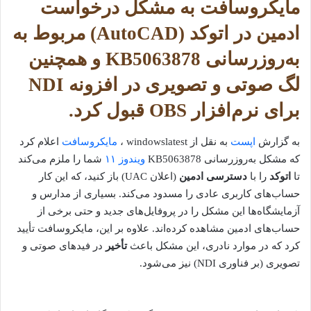
مایکروسافت به مشکل درخواست
ادمین در اتوکد (AutoCAD) مربوط به
به‌روزرسانی KB5063878 و همچنین
لگ صوتی و تصویری در افزونه NDI
برای نرم‌افزار OBS قبول کرد.
به گزارش
اپست
به نقل از windowslatest ،
مایکروسافت
اعلام کرد
که مشکل به‌روزرسانی KB5063878
ویندوز ۱۱
شما را ملزم می‌کند
تا
اتوکد
را با
دسترسی ادمین
(اعلان UAC) باز کنید، که این کار
حساب‌های کاربری عادی را مسدود می‌کند. بسیاری از مدارس و
آزمایشگاه‌ها این مشکل را در پروفایل‌های جدید و حتی برخی از
حساب‌های ادمین مشاهده کرده‌اند. علاوه بر این، مایکروسافت تأیید
کرد که در موارد نادری، این مشکل باعث
تأخیر
در فیدهای صوتی و
تصویری (بر فناوری NDI) نیز می‌شود.