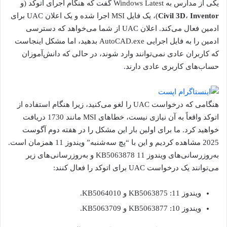
یکی از مدارس به Windows Latest گفت که هنگام اجرای اتوکد (و
Inventor
،
Civil 3D
)، یک فایل MSI اجرا شده و یک اعلان UAC برای
ادمین فعال می‌کند. اعلان UAC از شما می‌خواهد که دسترسی
ادمین را به فایل اجرایی AutoCAD.exe بدهید، اما مشکل اینجاست
که کاربران عادی نمی‌توانند وارد شوند، در حالی که دانش‌آموزان
حساب‌های کاربری عادی دارند.
هنگامی که درخواست UAC را لغو می‌کنید، زیرا هنگام استفاده از
اتوکد واقعاً به آن نیازی نیست، خطاهای MSI مانند 1730 دریافت
خواهید کرد. ما برای اولین بار این مشکل را در هفته دوم آگوست
2025 مشاهده کردیم و این با “پچ سه‌شنبه” ویندوز 11 همزمان است.
به‌روزرسانی‌های ویندوز 11 KB5063878 و به‌روزرسانی‌های زیر
می‌توانند یک درخواست UAC برای اتوکد را فعال کنند:
ویندوز 11: KB5063875 و KB5064010.
ویندوز 10: KB5063877 و KB5063709.