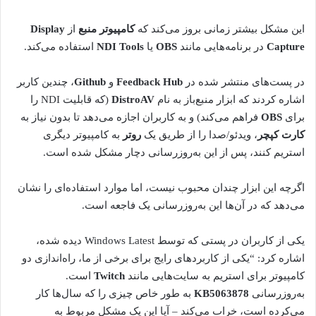
این مشکل بیشتر زمانی بروز می‌کند که
کامپیوتر منبع
از
Display
Capture
در برنامه‌هایی مانند
OBS
یا
NDI Tools
استفاده می‌کند.
در پست‌های منتشر شده در
Feedback Hub
و
Github
، چندین کاربر
اشاره کردند که ابزار منبع‌باز به نام
DistroAV
(که قابلیت NDI را
برای
OBS
فراهم می‌کند) و به کاربران اجازه می‌دهد تا بدون نیاز به
کارت کپچر
، ویدئو/صدا را از طریق یک
روتر
به کامپیوتر دیگری
استریم کنند، پس از این به‌روزرسانی دچار مشکل شده است.
اگرچه این ابزار چندان محبوب نیست، اما موارد استفاده‌ای را نشان
می‌دهد که در آن‌ها این به‌روزرسانی یک فاجعه است.
یکی از کاربران در پستی که توسط Windows Latest دیده شده،
اشاره کرد: “یکی از کاربردهای رایج برای برخی از ما، راه‌اندازی دو
کامپیوتر برای استریم به سایت‌هایی مانند
Twitch
است.
به‌روزرسانی
KB5063878
به طور خاص چیزی را که سال‌ها کار
می‌کرده است، خراب می‌کند – آیا این یک مشکل مربوط به