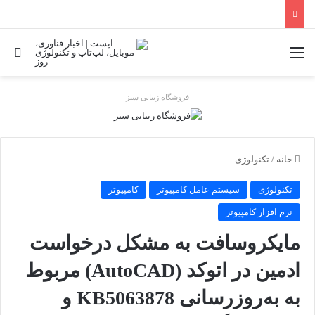
منو
جس
فروشگاه زیبایی سبز
خانه
/
تکنولوژی
تکنولوژی
سیستم عامل کامپیوتر
کامپیوتر
نرم افزار کامپیوتر
مایکروسافت به مشکل درخواست
ادمین در اتوکد (AutoCAD) مربوط
به به‌روزرسانی KB5063878 و