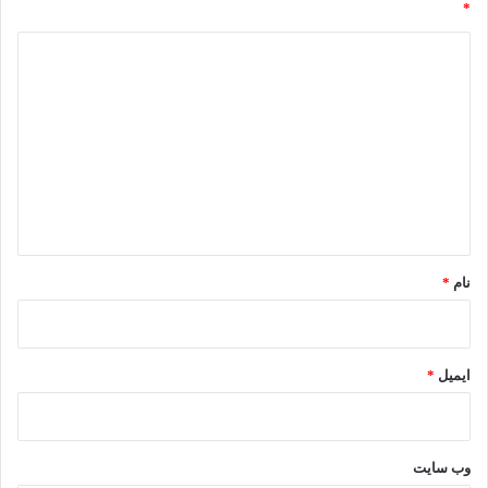
*
د
ی
د
گ
ا
ه
*
نام
*
ایمیل
*
وب‌ سایت