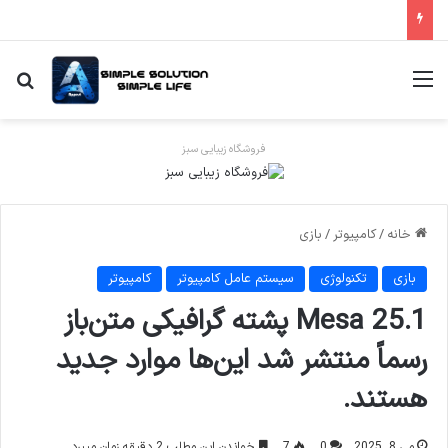
منو
جس
فروشگاه زیبایی سبز
خانه
/
کامپیوتر
/
بازی
بازی
تکنولوژی
سیستم عامل کامپیوتر
کامپیوتر
Mesa 25.1 پشته گرافیکی متن‌باز
رسماً منتشر شد این‌ها موارد جدید
هستند.
می 8, 2025
0
7
خواندن این مطلب 2 دقیقه زمان میبرد