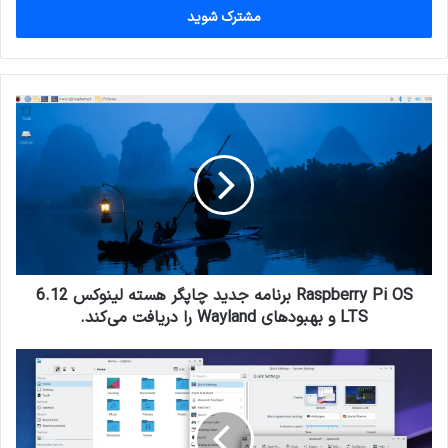
را
وارد
کنید
Raspberry
Pi
OS
برنامه
جدید
چاپگر
هسته
لینوکس
6.12
LTS
Raspberry Pi OS برنامه جدید چاپگر هسته لینوکس 6.12
و
LTS و بهبودهای Wayland را دریافت می‌کند.
بهبودهای
Wayland
KDE
را
Gear
دریافت
25.04.1
می‌کند.
رفع
مشکل