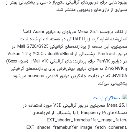
بهبودهایی برای درایورهای گرافیکی متن‌باز داخلی و پشتیبانی بهتر از
بسیاری از بازی‌های ویدیویی منتشر شد.
از نکات برجسته Mesa 25.1 می‌توان به درایور Asahi کاملاً
اصلی‌شده اشاره کرد، زیرا UAPI آن در هسته ادغام شده است.
همچنین، این نسخه از پردازنده‌های گرافیکی Mali G720/G925 در
درایور Panfrost، پشتیبانی از YCbCr، dualSrcBlend و Vulkan 1.2
در درایور PanVK برای پردازنده‌های گرافیکی Mali v10+ (سری Gxxx)
و Zink/NVK به عنوان درایور پیش‌فرض برای پردازنده‌های گرافیکی
NVIDIA، که در نهایت جایگزین درایور قدیمی nouveau می‌شود،
پشتیبانی می‌کند.
Mesa 25.1 همچنین درایور گرافیکی V3D مورد استفاده در
دستگاه‌های Raspberry Pi را با پشتیبانی از افزونه‌های
EXT_shader_framebuffer_image_fetch،
EXT_shader_framebuffer_image_fetch_coherent،