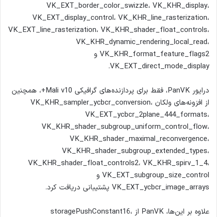
VK_EXT_border_color_swizzle، VK_KHR_display،
VK_EXT_display_control، VK_KHR_line_rasterization،
VK_EXT_line_rasterization، VK_KHR_shader_float_controls،
VK_KHR_dynamic_rendering_local_read،
VK_KHR_format_feature_flags2 و
VK_EXT_direct_mode_display.
درایور PanVK، فقط برای پردازنده‌های گرافیکی Mali v10+، همچنین
از افزونه‌های ولکان VK_KHR_sampler_ycbcr_conversion،
VK_EXT_ycbcr_2plane_444_formats،
VK_KHR_shader_subgroup_uniform_control_flow،
VK_KHR_shader_maximal_reconvergence،
VK_KHR_shader_subgroup_extended_types،
VK_KHR_shader_float_controls2، VK_KHR_spirv_1_4،
VK_EXT_subgroup_size_control و
VK_EXT_ycbcr_image_arrays پشتیبانی دریافت کرد.
علاوه بر این‌ها، PanVK از storagePushConstant16،