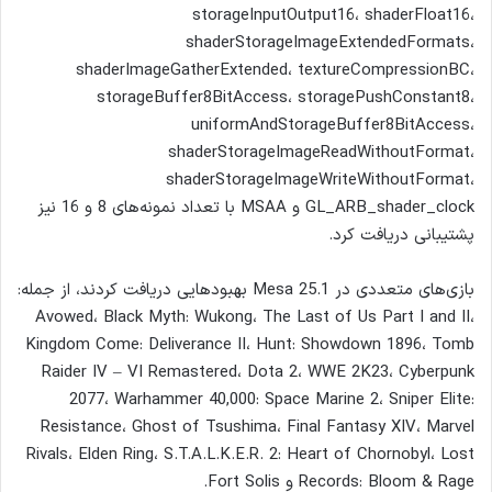
storageInputOutput16، shaderFloat16،
shaderStorageImageExtendedFormats،
shaderImageGatherExtended، textureCompressionBC،
storageBuffer8BitAccess، storagePushConstant8،
uniformAndStorageBuffer8BitAccess،
shaderStorageImageReadWithoutFormat،
shaderStorageImageWriteWithoutFormat،
GL_ARB_shader_clock و MSAA با تعداد نمونه‌های 8 و 16 نیز
پشتیبانی دریافت کرد.
بازی‌های متعددی در Mesa 25.1 بهبودهایی دریافت کردند، از جمله:
Avowed، Black Myth: Wukong، The Last of Us Part I and II،
Kingdom Come: Deliverance II، Hunt: Showdown 1896، Tomb
Raider IV – VI Remastered، Dota 2، WWE 2K23، Cyberpunk
2077، Warhammer 40,000: Space Marine 2، Sniper Elite:
Resistance، Ghost of Tsushima، Final Fantasy XIV، Marvel
Rivals، Elden Ring، S.T.A.L.K.E.R. 2: Heart of Chornobyl، Lost
Records: Bloom & Rage و Fort Solis.