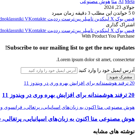
Meta
AI
متا
هوش مصنوعی
جولای 23, 2024
0
5
خواندن این مطلب 3 دقیقه زمان میبرد
فیس بوک
X
لینکدین
‫تامبلر
‫پین‌ترست
‫رددیت
‫VKontakte
dnoklassniki
اشتراک گذاری
فیس بوک
X
لینکدین
‫تامبلر
‫پین‌ترست
‫رددیت
‫VKontakte
dnoklassniki
With Product You Purchase
Subscribe to our mailing list to get the new updates!
Lorem ipsum dolor sit amet, consectetur.
آدرس ایمیل خود را وارد کنید
20 ترفند هوشمندانه برای افزایش بهره وری در ویندوز 11
20 ترفند هوشمندانه برای افزایش بهره وری در ویندوز 11
هوش مصنوعی متا اکنون به زبان‌های اسپانیایی، پرتغالی، فرانسوی 
هوش مصنوعی متا اکنون به زبان‌های اسپانیایی، پرتغالی،
نوشته های مشابه