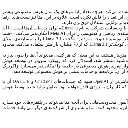
ها استفاده می‌کند. هرچه تعداد پارامترهای یک مدل هوش مصنوعی بیشتر
دود 1.5 تریلیون پارامتر دارد، اگرچه این شرکت تاکنون این تعداد را فاش نکرده است. علاوه بر این، متا نیز نسخه‌های ارتقا
توسعه‌دهندگان می‌توانند Llama 3.1 را از وب‌سایت رسمی آن دانلود کنند، در حالی که کاربران عادی می‌توانند از طریق Meta AI در واتس‌اپ یا وب‌سایت شرکت به نام meta.ai که برای چت‌بات آن‌ها است، با آن
کار کنند. در پست وبلاگ متا آمده است: «قابلیت‌های بهبودیافته‌ی استدلال Llama 405B، درک و پاسخ به سوالات پیچیده‌تر شما، به ویژه در زمینه‌ی ریاضی و کدنویسی را برای Meta AI امکان‌پذیر می‌کند.» «شما
می‌توانید با توضیحات گام به گام و بازخورد، درباره‌ی تکالیف ریاضی خود کمک بگیرید و با پشتیبانی اشکال‌زدایی و بهینه‌سازی، سریع‌تر کد بنویسید.» (توجه سردبیر: انگجت Llama 3.1 را با مسابقه‌ی املای
نیویورک تایمز مقایسه و نتایج آن را به شما گزارش خواهد کرد.) در حال حاضر، Meta AI در فیس‌بوک، مسنجر و اینستاگرام همچنان به نسخه‌ی کوچک‌تر Llama 3.1 که از 70 میلیارد پارامتر استفاده می‌کند، محدود
تن‌باز هستند، به این معنی که هر کسی می‌تواند آن‌ها را بدون نیاز به
سه‌شنبه منتشر شد، استدلال کرد که رویکرد متن‌باز در توسعه هوش
 ایمن‌تر هوش مصنوعی در جامعه را امکان‌پذیر می‌سازد. زاکربرگ
اده از آن، برنامه‌ها و خدمات مبتنی بر هوش مصنوعی توسعه دهد.
با منبع باز کردن مدل‌های هوش مصنوعی و افزودن آن‌ها به محصولات موجود که میلیاردها نفر از آن‌ها استفاده می‌کنند، متا می‌تواند رقابتی‌تر از OpenAI شود که چت‌بات‌های ChatGPT و DALL-E آن با
علام کرد که کاربران به زودی قادر خواهند بود تصاویر تولید شده توسط هوش
فون محدودیت‌هایی برای آنچه متا می‌تواند در پلتفرم‌های خود بسازد
سازیم محدود کنند، متا و بسیاری از شرکت‌های دیگر می‌توانند خدمات