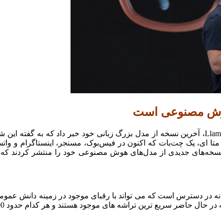
ازی Llama 3 توسط متا با ادغام آن در متا ای، یک چت‌بات که اکنون در فیس‌بوک، مسنجر
 عرضه شده است. در این فاصله، OpenAI و Anthropic نیز نسخه‌های جدیدی از مدل‌های هوش مص
 جدید آن با نام Llama 3.1 405B اولین مدل آزادانه در دسترس است که می تواند با رقبای م