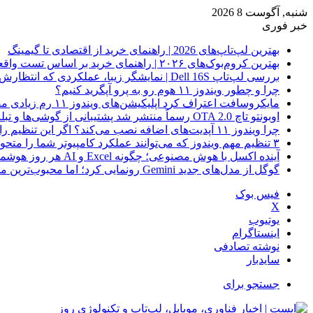
شنبه, آگوست 8 2026
خبر فوری
بهترین لپ‌تاپ‌های 2026 | راهنمای خرید از اقتصادی تا گیمینگ
بهترین کروم‌بوک‌های ۲۰۲۶ | راهنمای خرید بر اساس تست واقعی
بررسی لپ‌تاپ Dell 16S | نمایشگر زیبا، عملکردی که انتظارش رو نداری
چرا و چطور ویندوز ۱۱ هوم رو به پرو آپگرید کنیم؟
مایکروسافت اعتراف کرد اپلیکیشن‌های ویندوز ۱۱ رم زیادی مصرف می‌کنند؛ راه‌حل در راه است
اوبونتو تاچ OTA 2.0 رسماً منتشر شد پشتیبانی از گوشی‌ها و تبلت‌های لینوکسی بیشتر
چرا ویندوز ۱۱ آپدیت‌های اضافه نصب می‌کند؟ اگر این تنظیم را روشن کرده‌اید، مراقب باشید!
۳ تنظیم مهم ویندوز که می‌توانند عملکرد کامپیوتر شما را متحول کنند
آینده اکسل با هوش مصنوعی؛ چگونه Excel و AI هر روز هوشمندتر و نزدیک‌تر می‌شوند؟
گوگل از مدل‌های جدید Gemini رونمایی کرد؛ اما محبوب‌ترین مدل هنوز عرضه نشده است
فیس بوک
X
یوتیوب
اینستاگرام
نوشته تصادفی
سایدبار
جستجو برای