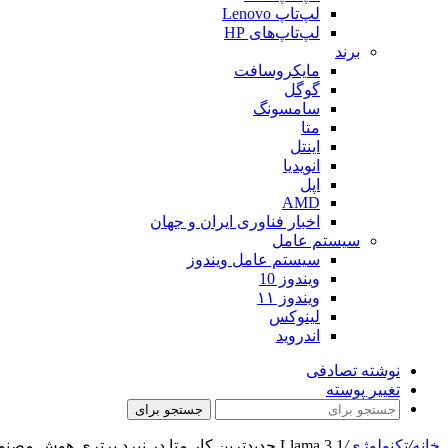
لپ‌تاپ Lenovo
لپ‌تاپ‌های HP
برند
مایکروسافت
گوگل
سامسونگ
متا
اینتل
انویدیا
اپل
AMD
اخبار فناوری ایران و جهان
سیستم عامل
سیستم عامل ویندوز
ویندوز 10
ویندوز ۱۱
لینوکس
اندروید
نوشته تصادفی
تغییر پوسته
جستجو برای
خانه
/
تکنولوژی
/
Llama 3.1 جدیدترین کار متا در نبرد برتری هوش مصنوعی است