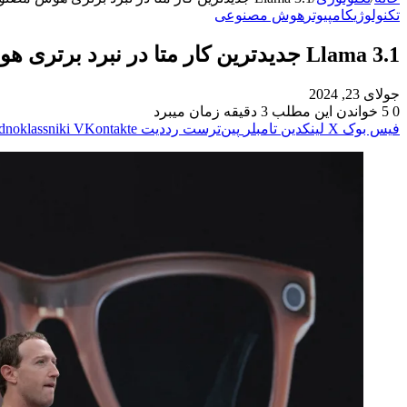
تکنولوژی
کامپیوتر
هوش مصنوعی
Llama 3.1 جدیدترین کار متا در نبرد برتری هوش مصنوعی است
جولای 23, 2024
0
5
خواندن این مطلب 3 دقیقه زمان میبرد
فیس بوک
X
لینکدین
‫تامبلر
‫پین‌ترست
‫رددیت
‫VKontakte
dnoklassniki