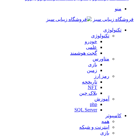
منو
فروشگاه زیبایی سبز
تکنولوژی
تکنولوژی
خودرو
علمی
گجت هوشمند
متاورس
بازی
زمین
رمز ارز
تاریخچه
NFT
بلاک چین
آموزش
php
SQL Server
کامپیوتر
همه
اینترنت و شبکه
بازی