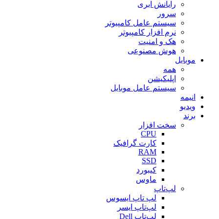
رایانش ابری
سرور
سیستم عامل کامپیوتر
نرم افزار کامپیوتر
هک و امنیت
هوش مصنوعی
موبایل
همه
اپلیکیشن
سیستم عامل موبایل
انیمه
ویدیو
برند
سخت افزار
CPU
کارت گرافیک
RAM
SSD
کیبورد
ماوس
لپ‌تاپ
لپ تاپ ایسوس
لپ‌تاپ ایسر
لپ‌تاپ Dell