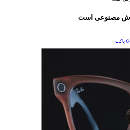
‫O
پاکت