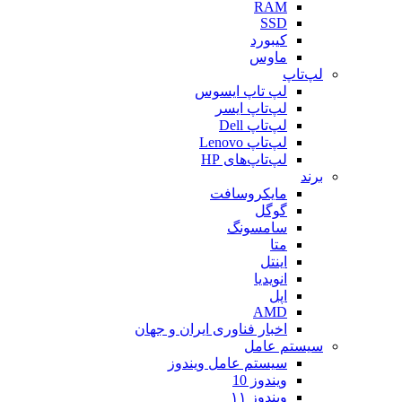
RAM
SSD
کیبورد
ماوس
لپ‌تاپ
لپ تاپ ایسوس
لپ‌تاپ ایسر
لپ‌تاپ Dell
لپ‌تاپ Lenovo
لپ‌تاپ‌های HP
برند
مایکروسافت
گوگل
سامسونگ
متا
اینتل
انویدیا
اپل
AMD
اخبار فناوری ایران و جهان
سیستم عامل
سیستم عامل ویندوز
ویندوز 10
ویندوز ۱۱