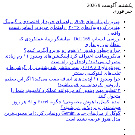
یکشنبه, آگوست 9 2026
خبر فوری
بهترین لپ‌تاپ‌های 2026 | راهنمای خرید از اقتصادی تا گیمینگ
بهترین کروم‌بوک‌های ۲۰۲۶ | راهنمای خرید بر اساس تست
واقعی
بررسی لپ‌تاپ Dell 16S | نمایشگر زیبا، عملکردی که
انتظارش رو نداری
چرا و چطور ویندوز ۱۱ هوم رو به پرو آپگرید کنیم؟
مایکروسافت اعتراف کرد اپلیکیشن‌های ویندوز ۱۱ رم زیادی
مصرف می‌کنند؛ راه‌حل در راه است
اوبونتو تاچ OTA 2.0 رسماً منتشر شد پشتیبانی از گوشی‌ها و
تبلت‌های لینوکسی بیشتر
چرا ویندوز ۱۱ آپدیت‌های اضافه نصب می‌کند؟ اگر این تنظیم
را روشن کرده‌اید، مراقب باشید!
۳ تنظیم مهم ویندوز که می‌توانند عملکرد کامپیوتر شما را
متحول کنند
آینده اکسل با هوش مصنوعی؛ چگونه Excel و AI هر روز
هوشمندتر و نزدیک‌تر می‌شوند؟
گوگل از مدل‌های جدید Gemini رونمایی کرد؛ اما محبوب‌ترین
مدل هنوز عرضه نشده است
فیس
X
بوک