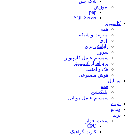
بلاک چین
آموزش
php
SQL Server
کامپیوتر
همه
اینترنت و شبکه
بازی
رایانش ابری
سرور
سیستم عامل کامپیوتر
نرم افزار کامپیوتر
هک و امنیت
هوش مصنوعی
موبایل
همه
اپلیکیشن
سیستم عامل موبایل
انیمه
ویدیو
برند
سخت افزار
CPU
کارت گرافیک