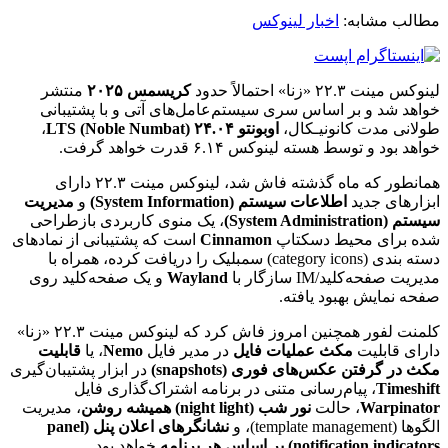
مطالب مشابه:
اخبار لینوکس
لینوکس مینت ۲۲.۳ «زنا» احتمالاً حدود
کریسمس ۲۰۲۵
منتشر
خواهد شد و بر اساس سری سیستم‌عامل‌های آتی و با پشتیبانی
طولانی مدت کانونیـکال،
اوبونتو ۲۴.۰۴ LTS (Noble Numbat)
،
خواهد بود و توسط هسته لینوکس ۶.۱۴ قدرت خواهد گرفت.
همانطور که ماه گذشته فاش شد، لینوکس مینت ۲۲.۳ دارای
ابزارهای جدید
اطلاعات سیستم (System Information)
و
مدیریت
سیستم (System Administration)
، یک منوی کاربردی بازطراحی
شده برای محیط دسکتاپ
Cinnamon
است که پشتیبانی از نمادهای
دسته بندی (category icons) سمبلیک را دریافت کرده، همراه با
مدیریت صفحه‌کلید/IM سازگار با
Wayland
و یک صفحه‌کلید روی
صفحه نمایش بهبود یافته.
کلمنت لفور همچنین امروز فاش کرد که لینوکس مینت ۲۲.۳ «زنا»
دارای قابلیت
مکث عملیات فایل
در مدیر فایل
Nemo
، یا
قابلیت
مکث در گرفتن عکس‌های فوری (snapshots)
در ابزار پشتیبان‌گیری
Timeshift
، پیام‌رسانی متنی در برنامه اشتراک‌گذاری فایل
Warpinator
، حالت
نور شب (night light) همیشه روشن
، مدیریت
الگوها (template management)، و
نشانگرهای اعلان پنل (panel
notification indicators) بر اساس هر برنامه
خواهد بود.