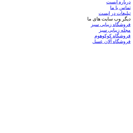
درباره اپست
تماس با ما
تبلیغات در اپست
دیگر وب سایت های ما
فروشگاه زیبایی سبز
مجله زیبایی سبز
فروشگاه کوکوهوم
فروشگاه آلان عسل
فروشگاه لافرا
گرین گروپ
دسته بندی
تکنولوژی
کامپیوتر
موبایل
انیمه
ویدیو
برندهای محبوب:
مایکروسافت
اپل
گوگل
سامسونگ
لینوکس
متا