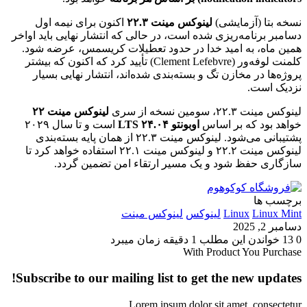
نسخه بتا (آزمایشی)
لینوکس مینت ۲۲.۳
اکنون برای نیمه اول
دسامبر برنامه‌ریزی شده است، در حالی که انتشار نهایی باید اواخر
همین ماه، به امید خدا در حدود تعطیلات کریسمس، عرضه شود.
کلمنت لوفه‌ور (Clement Lefebvre) تأیید کرد که اکنون که بیشتر
پروژه‌ها در مخازن تگ و بسته‌بندی شده‌اند، انتشار نهایی بسیار
نزدیک است.
لینوکس مینت ۲۲.۳، سومین نسخه از سری
لینوکس مینت ۲۲
خواهد بود که بر اساس
اوبونتو ۲۴.۰۴ LTS
است و تا سال ۲۰۲۹
پشتیبانی می‌شود. لینوکس مینت ۲۲.۳ از همان پایه بسته‌بندی
لینوکس مینت ۲۲.۲ و لینوکس مینت ۲۲.۱ استفاده خواهد کرد تا
سازگاری حفظ شود و یک مسیر ارتقاء امن تضمین گردد.
برچسب ها
Linux Mint
Linux
لینوکس
لینوکس مینت
دسامبر 2, 2025
0
13
خواندن این مطلب 1 دقیقه زمان میبرد
With Product You Purchase
Subscribe to our mailing list to get the new updates!
Lorem ipsum dolor sit amet, consectetur.