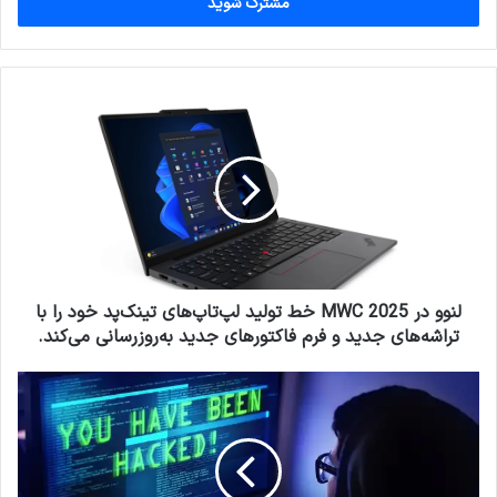
را
وارد
کنید
لنوو
در
MWC
2025
خط
تولید
لپ‌تاپ‌های
تینک‌پد
خود
را
لنوو در MWC 2025 خط تولید لپ‌تاپ‌های تینک‌پد خود را با
با
تراشه‌های جدید و فرم فاکتورهای جدید به‌روزرسانی می‌کند.
تراشه‌های
جدید
اگر
و
حسابمان
فرم
در
فاکتورهای
شبکه‌‌های
جدید
اجتماعی‌
به‌روزرسانی