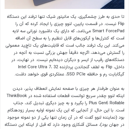
تا حدی به طرز چشمگیری، یک مانیتور شیک تنها ترفند این دستگاه
Flip نیست. در قسمت پایین، لنوو چیزی را ایجاد کرده که آن را
Smart ForcePad می‌نامد، که دارای یک داشبورد نورانی سه لایه
است که کنترل‌ها و آیکون‌های قابل تنظیم را به سطح آن اضافه
می‌کند. این یک ترفند جالب است که قابلیت‌های یک تاچ‌پد معمولی
را گسترش می‌دهد، اگرچه دقیقاً جهش بزرگی نسبت به آنچه در
دستگاه‌های رقیب از ایسر و دیگران دیده‌ایم نیست. در نهایت، در
داخل، Flip به لطف گنجاندن پردازنده Intel Core Ultra 7، 32
گیگابایت رم و حافظه SSD PCIe، عملکردی قوی خواهد داشت.
به عنوان طرفدار هر چیزی با صفحه نمایش انعطاف پذیر، دیدن
اینکه لنوو چقدر سریع توانست قطعات استفاده شده در ThinkBook
Plus Gen6 Rollable را بگیرد و به چیز دیگری تبدیل کند، جذاب
است. با این حال، از آنجایی که این یک نمونه اولیه بسیار زودهنگام
بود (نماینده لنوو گفت که در آن زمان تنها یکی از دو نمونه موجود
در جهان بود)، مسائل آشکاری وجود دارد که قبل از اینکه این دستگاه