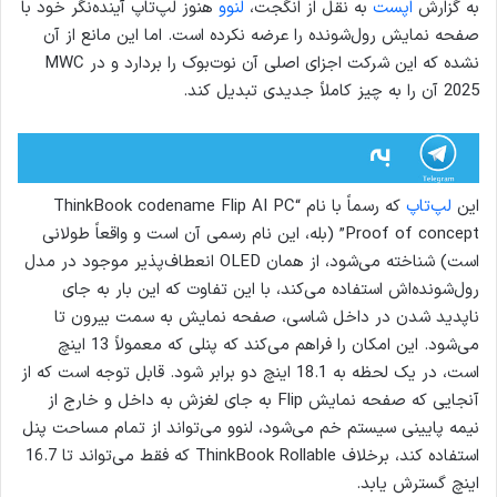
به گزارش
اپست
به نقل از انگجت،
لنوو
هنوز لپ‌تاپ آینده‌نگر خود با
صفحه نمایش رول‌شونده را عرضه نکرده است. اما این مانع از آن
نشده که این شرکت اجزای اصلی آن نوت‌بوک را بردارد و در MWC
2025 آن را به چیز کاملاً جدیدی تبدیل کند.
این
لپ‌تاپ
که رسماً با نام “ThinkBook codename Flip AI PC
Proof of concept” (بله، این نام رسمی آن است و واقعاً طولانی
است) شناخته می‌شود، از همان OLED انعطاف‌پذیر موجود در مدل
رول‌شونده‌اش استفاده می‌کند، با این تفاوت که این بار به جای
ناپدید شدن در داخل شاسی، صفحه نمایش به سمت بیرون تا
می‌شود. این امکان را فراهم می‌کند که پنلی که معمولاً 13 اینچ
است، در یک لحظه به 18.1 اینچ دو برابر شود. قابل توجه است که از
آنجایی که صفحه نمایش Flip به جای لغزش به داخل و خارج از
نیمه پایینی سیستم خم می‌شود، لنوو می‌تواند از تمام مساحت پنل
استفاده کند، برخلاف ThinkBook Rollable که فقط می‌تواند تا 16.7
اینچ گسترش یابد.