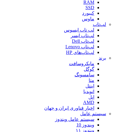
RAM
SSD
کیبورد
ماوس
لپ‌تاپ
لپ تاپ ایسوس
لپ‌تاپ ایسر
لپ‌تاپ Dell
لپ‌تاپ Lenovo
لپ‌تاپ‌های HP
برند
مایکروسافت
گوگل
سامسونگ
متا
اینتل
انویدیا
اپل
AMD
اخبار فناوری ایران و جهان
سیستم عامل
سیستم عامل ویندوز
ویندوز 10
ویندوز ۱۱