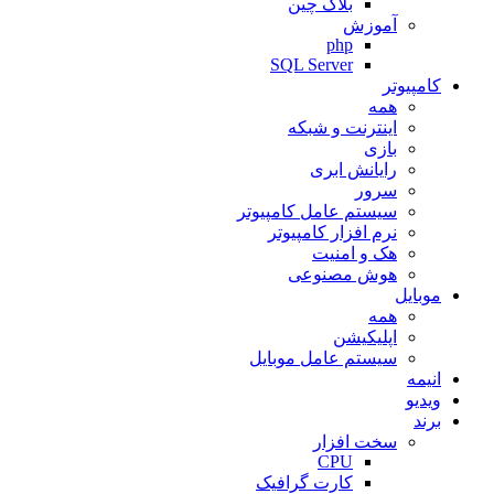
بلاک چین
آموزش
php
SQL Server
کامپیوتر
همه
اینترنت و شبکه
بازی
رایانش ابری
سرور
سیستم عامل کامپیوتر
نرم افزار کامپیوتر
هک و امنیت
هوش مصنوعی
موبایل
همه
اپلیکیشن
سیستم عامل موبایل
انیمه
ویدیو
برند
سخت افزار
CPU
کارت گرافیک