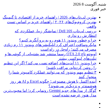
شنبه, آگوست 8 2026
خبر فوری
بهترین لپ‌تاپ‌های 2026 | راهنمای خرید از اقتصادی تا گیمینگ
بهترین کروم‌بوک‌های ۲۰۲۶ | راهنمای خرید بر اساس تست
واقعی
بررسی لپ‌تاپ Dell 16S | نمایشگر زیبا، عملکردی که
انتظارش رو نداری
چرا و چطور ویندوز ۱۱ هوم رو به پرو آپگرید کنیم؟
مایکروسافت اعتراف کرد اپلیکیشن‌های ویندوز ۱۱ رم زیادی
مصرف می‌کنند؛ راه‌حل در راه است
اوبونتو تاچ OTA 2.0 رسماً منتشر شد پشتیبانی از گوشی‌ها و
تبلت‌های لینوکسی بیشتر
چرا ویندوز ۱۱ آپدیت‌های اضافه نصب می‌کند؟ اگر این تنظیم
را روشن کرده‌اید، مراقب باشید!
۳ تنظیم مهم ویندوز که می‌توانند عملکرد کامپیوتر شما را
متحول کنند
آینده اکسل با هوش مصنوعی؛ چگونه Excel و AI هر روز
هوشمندتر و نزدیک‌تر می‌شوند؟
گوگل از مدل‌های جدید Gemini رونمایی کرد؛ اما محبوب‌ترین
مدل هنوز عرضه نشده است
فیس
X
بوک