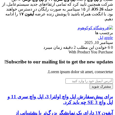
شرکت همچنین تأیید کرد که تمامی ارتقاءهای جدید سیستم‌عامل، از
جمله
iOS 26
، از ۱۵ سپتامبر به صورت رایگان در دسترس خواهند
بود. با انگجت همراه باشید تا پوشش زنده عرضه
آیفون ۱۷
را ادامه
دهیم.
برچسب ها
apple
اپل
سپتامبر 10, 2025
0
6
خواندن این مطلب 2 دقیقه زمان میبرد
With Product You Purchase
Subscribe to our mailing list to get the new updates!
Lorem ipsum dolor sit amet, consectetur.
آدرس
ایمیل
خود
را
برای
برای پیش‌سفارش اپل واچ اولترا 3، اپل واچ سری 11 و
وارد
پیش‌سفارش
اپل واچ SE 3 چه باید کرد.
کنید
اپل
واچ
آیفون
آیفون ۱۷ دارای یک نمایشگر بزرگ‌تر با پشتیبانی از