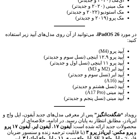
آی‌مک (۲۰۲۰ و جدیدتر)
مک مینی (۲۰۲۰ و جدیدتر)
مک استودیو (۲۰۲۲ و جدیدتر)
مک پرو (۲۰۱۹ و جدیدتر)
در مورد
iPadOS 26
، می‌توانید از آن روی مدل‌های آیپد زیر استفاده
کنید:
آیپد پرو (M4)
آیپد پرو ۱۲.۹ اینچی (نسل سوم و جدیدتر)
آیپد پرو ۱۱ اینچی (نسل اول و جدیدتر)
آیپد ایر (M2 و M3)
آیپد ایر (نسل سوم و جدیدتر)
آیپد (A16)
آیپد (نسل هشتم و جدیدتر)
آیپد مینی (A17 Pro)
آیپد مینی (نسل پنجم و جدیدتر)
رویداد
“شگفت‌انگیز”
پس از معرفی مدل‌های جدید آیفون، اپل واچ و
ایرپادز، مطابق انتظار به پایان رسید. در ادامه، خلاصه‌ای از
محصولات جدید ارائه شده است:
آیفون ۱۷
،
آیفون ایر
،
آیفون ۱۷ پرو
و
پرو مکس
؛
ایرپادز پرو ۳
(با قابلیت ترجمه زنده و سنسور ضربان
قلب)؛ و
اپل واچ SE 3
،
اپل واچ سری ۱۱
و
اپل واچ اولترا ۳
. این