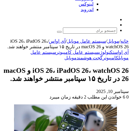
لینوکس
اندروید
نوشته
تغییر
تصادفی
پوسته
جستجو
برای
خانه
/
موبایل
/
سیستم عامل موبایل
/
آی اواس
/
iOS 26، iPadOS 26،
watchOS 26 و macOS 26 در تاریخ ۱۵ سپتامبر منتشر خواهند شد.
آی اواس
تکنولوژی
سیستم عامل کامپیوتر
سیستم عامل
موبایل
کامپیوتر
گجت هوشمند
موبایل
iOS 26، iPadOS 26، watchOS 26 و macOS
26 در تاریخ ۱۵ سپتامبر منتشر خواهند شد.
سپتامبر 10, 2025
0
6
خواندن این مطلب 2 دقیقه زمان میبرد