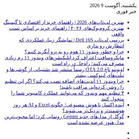
یکشنبه, آگوست 9 2026
خبر فوری
بهترین لپ‌تاپ‌های 2026 | راهنمای خرید از اقتصادی تا گیمینگ
بهترین کروم‌بوک‌های ۲۰۲۶ | راهنمای خرید بر اساس تست
واقعی
بررسی لپ‌تاپ Dell 16S | نمایشگر زیبا، عملکردی که
انتظارش رو نداری
چرا و چطور ویندوز ۱۱ هوم رو به پرو آپگرید کنیم؟
مایکروسافت اعتراف کرد اپلیکیشن‌های ویندوز ۱۱ رم زیادی
مصرف می‌کنند؛ راه‌حل در راه است
اوبونتو تاچ OTA 2.0 رسماً منتشر شد پشتیبانی از گوشی‌ها و
تبلت‌های لینوکسی بیشتر
چرا ویندوز ۱۱ آپدیت‌های اضافه نصب می‌کند؟ اگر این تنظیم
را روشن کرده‌اید، مراقب باشید!
۳ تنظیم مهم ویندوز که می‌توانند عملکرد کامپیوتر شما را
متحول کنند
آینده اکسل با هوش مصنوعی؛ چگونه Excel و AI هر روز
هوشمندتر و نزدیک‌تر می‌شوند؟
گوگل از مدل‌های جدید Gemini رونمایی کرد؛ اما محبوب‌ترین
مدل هنوز عرضه نشده است
فیس
X
بوک