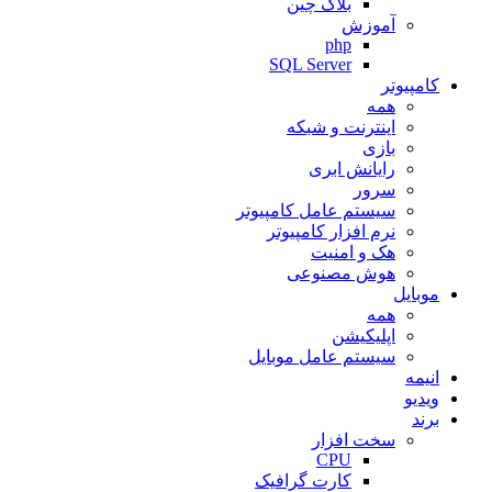
بلاک چین
آموزش
php
SQL Server
کامپیوتر
همه
اینترنت و شبکه
بازی
رایانش ابری
سرور
سیستم عامل کامپیوتر
نرم افزار کامپیوتر
هک و امنیت
هوش مصنوعی
موبایل
همه
اپلیکیشن
سیستم عامل موبایل
انیمه
ویدیو
برند
سخت افزار
CPU
کارت گرافیک