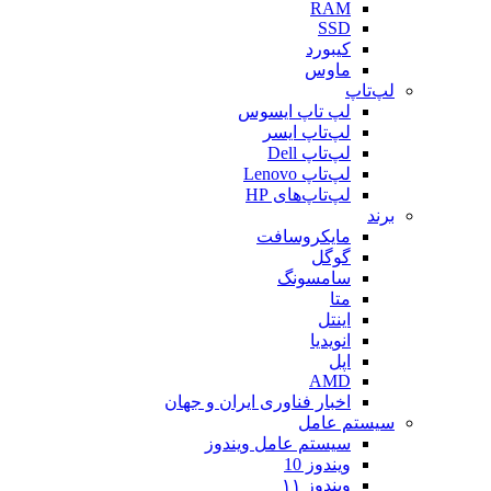
RAM
SSD
کیبورد
ماوس
لپ‌تاپ
لپ تاپ ایسوس
لپ‌تاپ ایسر
لپ‌تاپ Dell
لپ‌تاپ Lenovo
لپ‌تاپ‌های HP
برند
مایکروسافت
گوگل
سامسونگ
متا
اینتل
انویدیا
اپل
AMD
اخبار فناوری ایران و جهان
سیستم عامل
سیستم عامل ویندوز
ویندوز 10
ویندوز ۱۱