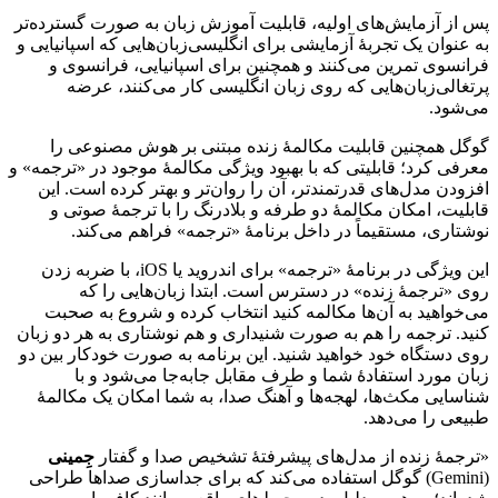
پس از آزمایش‌های اولیه، قابلیت آموزش زبان به صورت گسترده‌تر
به عنوان یک تجربهٔ آزمایشی برای انگلیسی‌زبان‌هایی که اسپانیایی و
فرانسوی تمرین می‌کنند و همچنین برای اسپانیایی، فرانسوی و
پرتغالی‌زبان‌هایی که روی زبان انگلیسی کار می‌کنند، عرضه
می‌شود.
گوگل همچنین قابلیت مکالمهٔ زنده مبتنی بر هوش مصنوعی را
معرفی کرد؛ قابلیتی که با بهبود ویژگی مکالمهٔ موجود در «ترجمه» و
افزودن مدل‌های قدرتمندتر، آن را روان‌تر و بهتر کرده است. این
قابلیت، امکان مکالمهٔ دو طرفه و بلادرنگ را با ترجمهٔ صوتی و
نوشتاری، مستقیماً در داخل برنامهٔ «ترجمه» فراهم می‌کند.
این ویژگی در برنامهٔ «ترجمه» برای اندروید یا iOS، با ضربه زدن
روی «ترجمهٔ زنده» در دسترس است. ابتدا زبان‌هایی را که
می‌خواهید به آن‌ها مکالمه کنید انتخاب کرده و شروع به صحبت
کنید. ترجمه را هم به صورت شنیداری و هم نوشتاری به هر دو زبان
روی دستگاه خود خواهید شنید. این برنامه به صورت خودکار بین دو
زبان مورد استفادهٔ شما و طرف مقابل جابه‌جا می‌شود و با
شناسایی مکث‌ها، لهجه‌ها و آهنگ صدا، به شما امکان یک مکالمهٔ
طبیعی را می‌دهد.
«ترجمهٔ زنده از مدل‌های پیشرفتهٔ تشخیص صدا و گفتار
جِمینی
(Gemini) گوگل استفاده می‌کند که برای جداسازی صداها طراحی