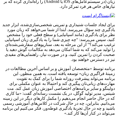
زبان (در سیستم‌عامل‌های iOS یا Android) را راه‌اندازی کرده که بر
نیازهای خاص هر فرد تمرکز دارد.
برای ایجاد جلسات شنیداری و تمرینی شخصی‌سازی‌شده، ابزار جدید
یادگیری چند سؤال می‌پرسد. ابتدا از شما می‌خواهد که زبان مورد
نظر برای یادگیری (مانند اسپانیایی) و سطح فعلی خود را مشخص
کنید، سپس می‌پرسد: “چه چیزی شما را به یادگیری زبان اسپانیایی
ترغیب می‌کند؟” از این مرحله به بعد، سناریوهای سفارشی‌شده‌ای
را تولید می‌کند که به شما امکان می‌دهد به مکالمات گوش دهید یا
صحبت کردن را تمرین کنید، و در صورت نیاز، راهنمایی‌های مفیدی
نیز در دسترس خواهند بود.
برنامه توسط «متخصصان آموزش و بر اساس آخرین مطالعات در
زمینهٔ فراگیری زبان» توسعه یافته است. به همین منظور، این
برنامه می‌تواند پیشرفت روزانه شما را برای کمک به تقویت
مهارت‌های زبانی‌تان پیگیری کند و احتمالا به عنوان مکملی برای
دولینگو و سایر برنامه‌های اختصاصی آموزش زبان عمل کند. مت
شیتس، مدیر تولید گوگل، در یک نشست رسانه‌ای گفت: «ما کاری
که در حال حاضر انجام می‌دهیم را مکمل کارهای دیگر در این زمینه
می‌دانیم. بنابراین، چه در حال شرکت در کلاس‌های آموزشی رسمی
باشید و چه در حال تجربهٔ یادگیری غوطه‌ور، فکر می‌کنیم این برنامه
می‌تواند در کنار آن‌ها کار کند.»