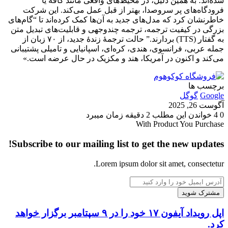
شده‌اند؛ به همین دلیل، در محیط‌های واقعی مانند کافه یا
فرودگاه‌های پر سروصدا، بهتر از قبل عمل می‌کند. این شرکت
خاطرنشان کرد که مدل‌های جدید به آن‌ها کمک کرده‌اند تا “گام‌های
بزرگی در کیفیت ترجمه، ترجمه چندوجهی و قابلیت‌های تبدیل متن
به گفتار (TTS) بردارند.” حالت ترجمهٔ زندهٔ جدید، از ۷۰ زبان از
جمله عربی، فرانسوی، هندی، کره‌ای، اسپانیایی و تامیلی پشتیبانی
می‌کند و اکنون در آمریکا، هند و مکزیک در حال عرضه است.»
برچسب ها
Google
گوگل
آگوست 26, 2025
0
4
خواندن این مطلب 2 دقیقه زمان میبرد
With Product You Purchase
Subscribe to our mailing list to get the new updates!
Lorem ipsum dolor sit amet, consectetur.
آدرس
ایمیل
خود
را
اپل
اپل رویداد آیفون ۱۷ خود را در ۹ سپتامبر برگزار خواهد
وارد
رویداد
کرد.