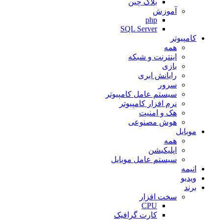
بلاک چین
آموزش
php
SQL Server
کامپیوتر
همه
اینترنت و شبکه
بازی
رایانش ابری
سرور
سیستم عامل کامپیوتر
نرم افزار کامپیوتر
هک و امنیت
هوش مصنوعی
موبایل
همه
اپلیکیشن
سیستم عامل موبایل
انیمه
ویدیو
برند
سخت افزار
CPU
کارت گرافیک