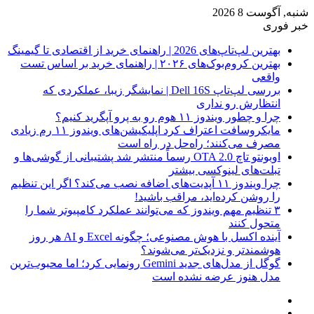
شنبه, آگوست 8 2026
خبر فوری
بهترین لپ‌تاپ‌های 2026 | راهنمای خرید از اقتصادی تا گیمینگ
بهترین کروم‌بوک‌های ۲۰۲۶ | راهنمای خرید بر اساس تست
واقعی
بررسی لپ‌تاپ Dell 16S | نمایشگر زیبا، عملکردی که
انتظارش رو نداری
چرا و چطور ویندوز ۱۱ هوم رو به پرو آپگرید کنیم؟
مایکروسافت اعتراف کرد اپلیکیشن‌های ویندوز ۱۱ رم زیادی
مصرف می‌کنند؛ راه‌حل در راه است
اوبونتو تاچ OTA 2.0 رسماً منتشر شد پشتیبانی از گوشی‌ها و
تبلت‌های لینوکسی بیشتر
چرا ویندوز ۱۱ آپدیت‌های اضافه نصب می‌کند؟ اگر این تنظیم
را روشن کرده‌اید، مراقب باشید!
۳ تنظیم مهم ویندوز که می‌توانند عملکرد کامپیوتر شما را
متحول کنند
آینده اکسل با هوش مصنوعی؛ چگونه Excel و AI هر روز
هوشمندتر و نزدیک‌تر می‌شوند؟
گوگل از مدل‌های جدید Gemini رونمایی کرد؛ اما محبوب‌ترین
مدل هنوز عرضه نشده است
فیس
X
بوک