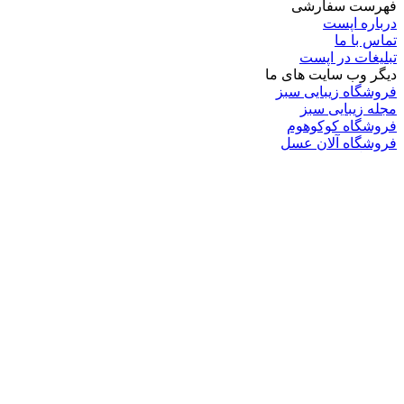
فهرست سفارشی
درباره اپست
تماس با ما
تبلیغات در اپست
دیگر وب سایت های ما
فروشگاه زیبایی سبز
مجله زیبایی سبز
فروشگاه کوکوهوم
فروشگاه آلان عسل
فروشگاه لافرا
گرین گروپ
دسته بندی
تکنولوژی
کامپیوتر
موبایل
انیمه
ویدیو
برندهای محبوب:
مایکروسافت
اپل
گوگل
سامسونگ
لینوکس