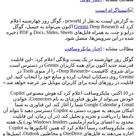
به گزارش اپست به نقل از pcworld ، گوگل روز چهارشنبه اعلام
کرد که
Gemini
Deep Research اکنون می‌تواند به جیمیل، گوگل
درایو و چت، به همراه فایل‌های Docs، Slides، Sheets و PDF ذخیره
شده در این سرویس‌ها، متصل شود.
مطالب مشابه :
اخبار مایکروسافت
گوگل روز چهارشنبه در یک پست وبلاگی اعلام کرد: «این قابلیت
قدرتمند جدید اکنون برای همه کاربران Gemini در دسترس است.
برای شروع، کافیست «Deep Research» را از منوی Tools در
Gemini روی دسکتاپ انتخاب کرده و منابع خود را انتخاب کنید. این
قابلیت در روزهای آینده برای کاربران موبایل نیز عرضه خواهد شد.»
در 10 اکتبر، مایکروسافت اعلام کرد که هوش مصنوعی Copilot
خودش می‌تواند از طریق فناوری‌ای به نام Connectors، خواندن
Gmail و Google Calendar شما را آغاز کند. این فناوری به شما
امکان می‌دهد به صورت دستی به Copilot دسترسی دهید تا بتواند آن
داده‌ها را دریافت و تجزیه و تحلیل کند. (در آن زمان، این قابلیت
محدود به اعضای برنامه آزمایشی Windows Insiders بود.) یک هفته
بعد، مایکروسافت رسماً اعلام کرد که همین کانکتورها به Copilot
اجازه می‌دهند به فایل‌های OneDrive و مخاطبین Outlook، ایمیل‌ها و