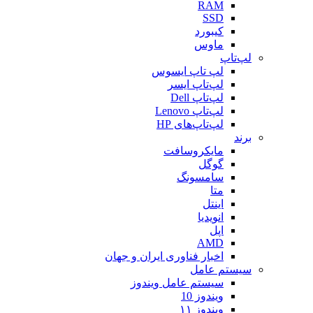
RAM
SSD
کیبورد
ماوس
لپ‌تاپ
لپ تاپ ایسوس
لپ‌تاپ ایسر
لپ‌تاپ Dell
لپ‌تاپ Lenovo
لپ‌تاپ‌های HP
برند
مایکروسافت
گوگل
سامسونگ
متا
اینتل
انویدیا
اپل
AMD
اخبار فناوری ایران و جهان
سیستم عامل
سیستم عامل ویندوز
ویندوز 10
ویندوز ۱۱