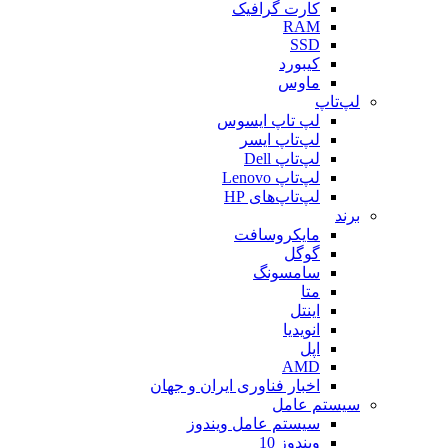
کارت گرافیک
RAM
SSD
کیبورد
ماوس
لپ‌تاپ
لپ تاپ ایسوس
لپ‌تاپ ایسر
لپ‌تاپ Dell
لپ‌تاپ Lenovo
لپ‌تاپ‌های HP
برند
مایکروسافت
گوگل
سامسونگ
متا
اینتل
انویدیا
اپل
AMD
اخبار فناوری ایران و جهان
سیستم عامل
سیستم عامل ویندوز
ویندوز 10