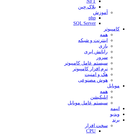
NFT
بلاک چین
آموزش
php
SQL Server
کامپیوتر
همه
اینترنت و شبکه
بازی
رایانش ابری
سرور
سیستم عامل کامپیوتر
نرم افزار کامپیوتر
هک و امنیت
هوش مصنوعی
موبایل
همه
اپلیکیشن
سیستم عامل موبایل
انیمه
ویدیو
برند
سخت افزار
CPU