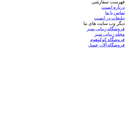
فهرست سفارشی
درباره اپست
تماس با ما
تبلیغات در اپست
دیگر وب سایت های ما
فروشگاه زیبایی سبز
مجله زیبایی سبز
فروشگاه کوکوهوم
فروشگاه آلان عسل
فروشگاه لافرا
گرین گروپ
دسته بندی
تکنولوژی
کامپیوتر
موبایل
انیمه
ویدیو
برندهای محبوب:
مایکروسافت
اپل
گوگل
سامسونگ
لینوکس