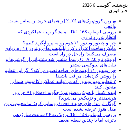
پنج‌شنبه, آگوست 6 2026
خبر فوری
بهترین کروم‌بوک‌های ۲۰۲۶ | راهنمای خرید بر اساس تست
واقعی
بررسی لپ‌تاپ Dell 16S | نمایشگر زیبا، عملکردی که
انتظارش رو نداری
چرا و چطور ویندوز ۱۱ هوم رو به پرو آپگرید کنیم؟
مایکروسافت اعتراف کرد اپلیکیشن‌های ویندوز ۱۱ رم زیادی
مصرف می‌کنند؛ راه‌حل در راه است
اوبونتو تاچ OTA 2.0 رسماً منتشر شد پشتیبانی از گوشی‌ها و
تبلت‌های لینوکسی بیشتر
چرا ویندوز ۱۱ آپدیت‌های اضافه نصب می‌کند؟ اگر این تنظیم
را روشن کرده‌اید، مراقب باشید!
۳ تنظیم مهم ویندوز که می‌توانند عملکرد کامپیوتر شما را
متحول کنند
آینده اکسل با هوش مصنوعی؛ چگونه Excel و AI هر روز
هوشمندتر و نزدیک‌تر می‌شوند؟
گوگل از مدل‌های جدید Gemini رونمایی کرد؛ اما محبوب‌ترین
مدل هنوز عرضه نشده است
بررسی لپ‌تاپ Dell 14S؛ نزدیک به ۳۶ ساعت شارژدهی
باتری، اما با چندین نقطه ضعف
فیس