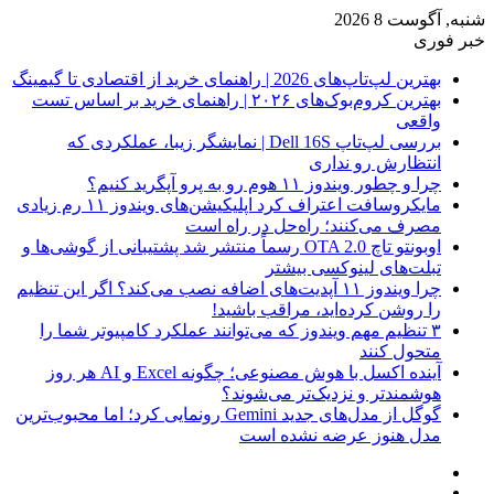
شنبه, آگوست 8 2026
خبر فوری
بهترین لپ‌تاپ‌های 2026 | راهنمای خرید از اقتصادی تا گیمینگ
بهترین کروم‌بوک‌های ۲۰۲۶ | راهنمای خرید بر اساس تست
واقعی
بررسی لپ‌تاپ Dell 16S | نمایشگر زیبا، عملکردی که
انتظارش رو نداری
چرا و چطور ویندوز ۱۱ هوم رو به پرو آپگرید کنیم؟
مایکروسافت اعتراف کرد اپلیکیشن‌های ویندوز ۱۱ رم زیادی
مصرف می‌کنند؛ راه‌حل در راه است
اوبونتو تاچ OTA 2.0 رسماً منتشر شد پشتیبانی از گوشی‌ها و
تبلت‌های لینوکسی بیشتر
چرا ویندوز ۱۱ آپدیت‌های اضافه نصب می‌کند؟ اگر این تنظیم
را روشن کرده‌اید، مراقب باشید!
۳ تنظیم مهم ویندوز که می‌توانند عملکرد کامپیوتر شما را
متحول کنند
آینده اکسل با هوش مصنوعی؛ چگونه Excel و AI هر روز
هوشمندتر و نزدیک‌تر می‌شوند؟
گوگل از مدل‌های جدید Gemini رونمایی کرد؛ اما محبوب‌ترین
مدل هنوز عرضه نشده است
فیس
X
بوک