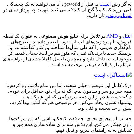
به گزارش
اپست
به نقل از pcworld ، آیا می‌خواهید به یک پیچیدگی
فنی بروید که کاملاً گیج‌تان کند؟ سعی کنید بفهمید چه پردازنده‌ای در
لپ‌تاپ ویندوز
تان دارید.
اینتل
و
AMD
در تلاش برای تبلیغ هوش مصنوعی به عنوان یک نقطه
فروش، نام پردازنده‌های لپ‌تاپ خود را تغییر داده‌اند و طرح‌های
نام‌گذاری قدیمی را که طی سال‌ها شناخته‌ایم کنار گذاشته‌اند. این
برندینگ جدید با برندینگ قبلی که هنوز هم در لپ‌تاپ‌های قدیمی‌تر
موجود است تداخل دارد و همچنین با نسل کاملاً جدیدی از تراشه‌های
لپ‌تاپ از کوالکام در هم آمیخته شده است.
درک کامل این موضوع خیلی سخته، اما من تمام تلاشم رو کردم تا
همه چیز رو سر و سامون بدم. اگه نه برای تو، حداقل برای خودم.
دیگه خسته شدم از این همه سردرگمی که این شرکت‌ها با
پیشنهاداتشون ایجاد می‌کنن. هر توضیحی هم که آنلاین پیدا کردم،
بیش از حد پیچیده و فنی بود.
چه لپ‌تاپ بخوای بخری، چه فقط کنجکاو باشی که این شرکت‌ها
دارن چیکار می‌کنن، این تلاش منه برای ساده‌سازی همه چیز و
تبدیلش به یه راهنمای سریع و قابل فهم.