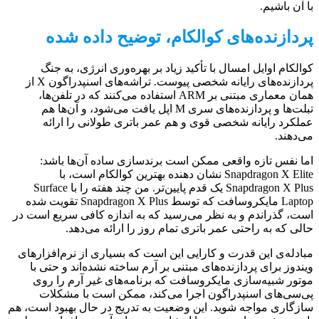
با آن باشیم.
پردازنده‌های کوالکام، توضیح داده شده
کوالکام اوایل امسال با تأکید زیاد بر بهره‌وری انرژی، به جنگ
پردازنده‌های رایانه شخصی پیوست. تراشه‌های اسنپدراگون X از
همان معماری مبتنی بر ARM استفاده می‌کنند که در تلفن‌ها،
تبلت‌ها و پردازنده‌های سری M اپل یافت می‌شود، و آن‌ها هم
عملکرد رایانه شخصی قوی و هم عمر باتری طولانی را ارائه
می‌دهند.
اما نفس تازه واقعی ممکن است برندسازی ساده آن‌ها باشد:
Snapdragon X Elite نشان دهنده بهترین کوالکام است، با
Snapdragon X Plus یک قدم پایین‌تر. من چند هفته را با Surface
Laptop مایکروسافت که توسط Snapdragon X Plus تقویت شده
است، گذراندم و به نظر می‌رسید که به اندازه کافی سریع است در
حالی که به راحتی عمر باتری تمام روز را ارائه می‌دهد.
مبادله‌ی این قدرت و کارایی این است که بسیاری از نرم‌افزارهای
ویندوز برای پردازنده‌های مبتنی بر آرم ساخته نشده‌اند و حتی با
موتور شبیه‌سازی مایکروسافت که برنامه‌های غیر آرم را روی
پی‌سی‌های اسنپدراگون اجرا می‌کند، ممکن است با مشکلات
سازگاری مواجه شوید. این وضعیت به تدریج در حال بهبود است، هم