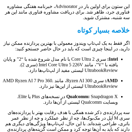
این ستون برای اولین بار در Advisorator، خبرنامه هفتگی مشاوره
فناوری جرد، ظاهر شد. برای دریافت مشاوره فناوری مانند این هر
سه شنبه، مشترک شوید.
خلاصه بسیار کوتاه
اگر فقط به یک لپ‌تاپ ویندوز معمولی با بهترین پردازنده ممکن نیاز
دارید، در اینجا چیزی است که باید در حال حاضر جستجو کنید:
Intel:
سری Core Ultra 2 با نام مدل شروع شده با “2” و پایان
یافته با “V”، مانند Intel Core Ultra 5 226V (سری 2).
UltrabookReview لیستی مفید از لپ‌تاپ‌ها دارد.
AMD:
سری Ryzen AI 300، مانند AMD Ryzen AI 7 Pro 360.
UltrabookReview لیستی از این‌ها نیز دارد.
Qualcomm:
Snapdragon X در نسخه‌های Plus یا Elite.
وبسایت Qualcomm لیستی از آن‌ها دارد.
سه پردازنده‌ی ذکر شده همگی با هدف رقابت بهتر با پردازنده‌های
سری M اپل در مک‌بوک‌ها، چه از نظر عملکرد و چه از نظر عمر
باتری، طراحی شده‌اند. با این حال، لپ‌تاپ‌ها ویژگی‌های دیگری هم
دارند که باید به آن‌ها توجه کرد و ممکن است گزینه‌های پردازنده‌ی