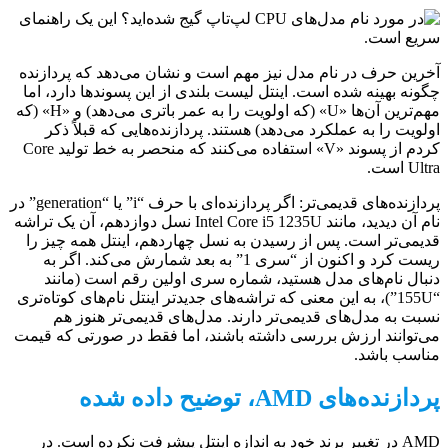
آخرین حرف در نام مدل نیز مهم است و نشان می‌دهد که پردازنده
چگونه بهینه شده است. اینتل لیست بلندی از این پسوندها دارد، اما
مهم‌ترین آن‌ها «U» (که اولویت را به عمر باتری می‌دهد) و «H» (که
اولویت را به عملکرد می‌دهد) هستند. پردازنده‌هایی که قبلاً ذکر
کردم از پسوند «V» استفاده می‌کنند که منحصر به خط تولید Core
Ultra است.
پردازنده‌های قدیمی‌تر: اگر پردازنده‌ای با حرف “i” یا “generation” در
نام آن دیدید، مانند Intel Core i5 1235U نسل دوازدهم، آن یک تراشه
قدیمی‌تر است. پس از رسیدن به نسل چهاردهم، اینتل همه چیز را
ریست کرد و اکنون از “سری 1” به بعد شمارش می‌کند. اگر به
دنبال نام‌های مدل هستید، شماره سری اولین رقم است (مانند
“155U”)، به این معنی که تراشه‌های جدیدتر اینتل نام‌های کوتاه‌تری
نسبت به مدل‌های قدیمی‌تر دارند. مدل‌های قدیمی‌تر هنوز هم
می‌توانند ارزش بررسی داشته باشند، اما فقط در صورتی که قیمت
مناسب باشد.
پردازنده‌های AMD، توضیح داده شده
AMD در تغییر برند خود به اندازه اینتل پیشرفت نکرده است. در