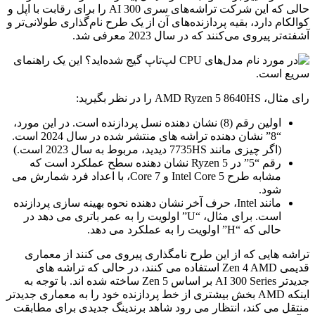
حالی که این شرکت تراشه‌های سری AI 300 را برای رقابت با اپل و
کوالکام دارد، بقیه پردازنده‌های آن از یک طرح نام‌گذاری طولانی‌تر و
آشفته‌تر پیروی می‌کنند که در سال 2023 معرفی شد.
رای مثال، AMD Ryzen 5 8640HS را در نظر بگیرید:
اولین رقم (8) نشان دهنده نسل پردازنده است. در این مورد،
“8” نشان دهنده تراشه های منتشر شده در سال 2024 است.
(اگر چیزی مانند 7735HS دیدید، مربوط به سال 2023 است.)
رقم “5” در Ryzen 5 نشان دهنده سطح عملکرد است که
مشابه طرح Intel Core 5 و Core 7، با اعداد فرد شمارش می
شود.
مانند Intel، حرف آخر نشان دهنده نحوه بهینه سازی پردازنده
است. برای مثال، “U” اولویت را به عمر باتری می دهد در
حالی که “H” اولویت را به عملکرد می دهد.
تراشه هایی که از این طرح نامگذاری پیروی می کنند از معماری
قدیمی Zen 4 AMD استفاده می کنند، در حالی که تراشه های
جدیدتر AI 300 Series بر اساس Zen 5 ساخته شده اند. با توجه به
اینکه AMD بخش بیشتری از خط پردازنده خود را به معماری جدیدتر
منتقل می کند، انتظار می رود شاهد برندینگ جدیدی برای مطابقت