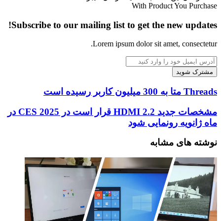
With Product You Purchase
Subscribe to our mailing list to get the new updates!
Lorem ipsum dolor sit amet, consectetur.
آدرس
ایمیل
خود
را
Threads
Threads متا به 300 میلیون کاربر رسیده است
وارد
متا
کنید
به
مشخصات
مشخصات جدید HDMI 2.2 قرار است در CES 2025 در
300
جدید
ماه ژانویه رونمایی شود
میلیون
HDMI
کاربر
2.2
نوشته های مشابه
رسیده
قرار
است
است
در
CES
2025
در
ماه
ژانویه