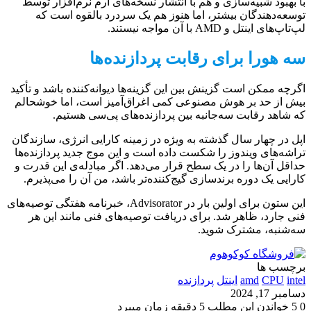
با بهبود شبیه‌سازی و هم با انتشار نسخه‌های آرم نرم‌افزار توسط
توسعه‌دهندگان بیشتر، اما هنوز هم یک سردرد بالقوه است که
لپ‌تاپ‌های اینتل و AMD با آن مواجه نیستند.
سه هورا برای رقابت پردازنده‌ها
اگرچه ممکن است گزینش بین این گزینه‌ها دیوانه‌کننده باشد و تأکید
بیش از حد بر هوش مصنوعی کمی اغراق‌آمیز است، اما خوشحالم
که شاهد رقابت سه‌جانبه بین پردازنده‌های پی‌سی هستیم.
اپل در چهار سال گذشته به ویژه در زمینه کارایی انرژی، سازندگان
تراشه‌های ویندوز را شکست داده است و این موج جدید پردازنده‌ها
حداقل آن‌ها را در یک سطح قرار می‌دهد. اگر مبادله‌ی این قدرت و
کارایی یک دوره برندسازی گیج‌کننده‌تر باشد، من آن را می‌پذیرم.
این ستون برای اولین بار در Advisorator، خبرنامه هفتگی توصیه‌های
فنی جارد، ظاهر شد. برای دریافت توصیه‌های فنی مانند این هر
سه‌شنبه، مشترک شوید.
برچسب ها
intel
CPU
amd
اینتل
پردازنده
دسامبر 17, 2024
0
5
خواندن این مطلب 5 دقیقه زمان میبرد