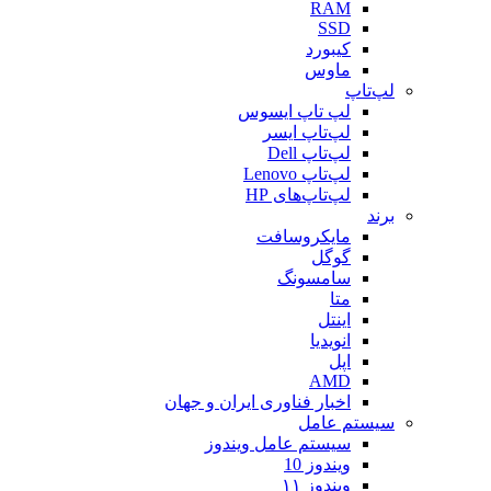
RAM
SSD
کیبورد
ماوس
لپ‌تاپ
لپ تاپ ایسوس
لپ‌تاپ ایسر
لپ‌تاپ Dell
لپ‌تاپ Lenovo
لپ‌تاپ‌های HP
برند
مایکروسافت
گوگل
سامسونگ
متا
اینتل
انویدیا
اپل
AMD
اخبار فناوری ایران و جهان
سیستم عامل
سیستم عامل ویندوز
ویندوز 10
ویندوز ۱۱