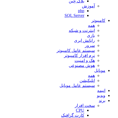
بلاک چین
آموزش
php
SQL Server
کامپیوتر
همه
اینترنت و شبکه
بازی
رایانش ابری
سرور
سیستم عامل کامپیوتر
نرم افزار کامپیوتر
هک و امنیت
هوش مصنوعی
موبایل
همه
اپلیکیشن
سیستم عامل موبایل
انیمه
ویدیو
برند
سخت افزار
CPU
کارت گرافیک