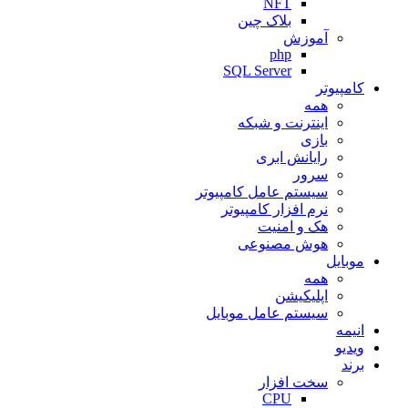
NFT
بلاک چین
آموزش
php
SQL Server
کامپیوتر
همه
اینترنت و شبکه
بازی
رایانش ابری
سرور
سیستم عامل کامپیوتر
نرم افزار کامپیوتر
هک و امنیت
هوش مصنوعی
موبایل
همه
اپلیکیشن
سیستم عامل موبایل
انیمه
ویدیو
برند
سخت افزار
CPU