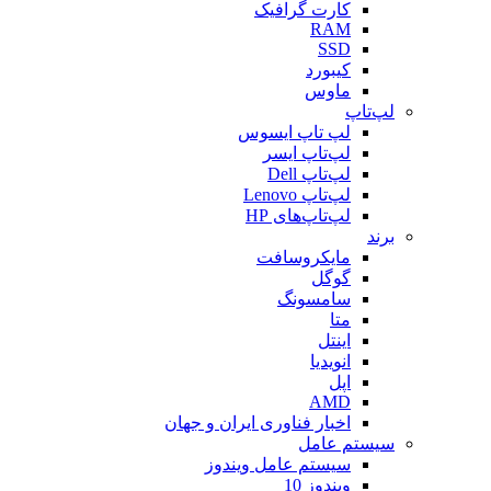
کارت گرافیک
RAM
SSD
کیبورد
ماوس
لپ‌تاپ
لپ تاپ ایسوس
لپ‌تاپ ایسر
لپ‌تاپ Dell
لپ‌تاپ Lenovo
لپ‌تاپ‌های HP
برند
مایکروسافت
گوگل
سامسونگ
متا
اینتل
انویدیا
اپل
AMD
اخبار فناوری ایران و جهان
سیستم عامل
سیستم عامل ویندوز
ویندوز 10