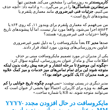
کاربرپسندتر
به روزرسانی را مشخص می‌کند. همچنین تنها
مرتبط‌ترین شناساگرها
را در بر می‌گیرد…» و ادامه داد: «آنچه حذف
می‌کنیم،
جزئیات فنی غیرضروری
مانند معماری پلتفرم یا
پیشوندهای تاریخ است.»
من می‌فهمم که معماری پلتفرم برای ویندوز ۱۱، که روی x۶۴ یا
arm۶۴ اجرا می‌شود، واقعاً مورد نیاز نیست، اما آیا پیشوندهای تاریخ
واقعاً «جزئیات فنی غیرضروری» هستند؟
صدها
مدیر IT
بعداً مایکروسافت را به دلیل تغییر غیرضروری
عناوین به‌روزرسانی‌های ویندوز، مورد انتقاد قرار دادند.
یکی از مدیران در مورد تصمیم مایکروسافت مبنی بر حذف
اطلاعات سال و ماه از عنوان به‌روزرسانی، اینگونه سؤال کرد:
«چگونه این موضوع تا مرحله انتشار و عرضه پیش رفت بدون اینکه
متوجه شوند این برای تمام تماس‌های میز خدمات و میز کمک علاوه
بر همه مدیران IT یک کابوس خواهد بود؟»
مدیر دیگری در پستی نوشت: «نمی‌فهمم
چگونه تاریخ خوانایی را کم
می‌کند
. به ویژه برای کاربران. احتمالاً تنها بخشی از عنوان است که
می‌توانند متوجه شوند. نه KB یا شماره ساخت.»
مایکروسافت در حال افزودن مجدد YYYY-
MM به عناوین به‌روزرسانی ویندوز است