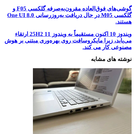
خود
را
گوشی‌های
گوشی‌های فوق‌العاده مقرون‌به‌صرفه گلکسی F05 و
وارد
فوق‌العاده
گلکسی M05 در حال دریافت به‌روزرسانی One UI 8.0
کنید
مقرون‌به‌صرفه
هستند.
گلکسی
F05
ویندوز
ویندوز 10 اکنون مستقیماً به ویندوز 11 25H2 ارتقاء
و
10
می‌یابد، زیرا مایکروسافت روی بهره‌وری مبتنی بر هوش
گلکسی
اکنون
مصنوعی کار می‌ کند.
M05
مستقیماً
در
به
حال
نوشته های مشابه
ویندوز
دریافت
11
به‌روزرسانی
25H2
One
ارتقاء
UI
می‌یابد،
8.0
زیرا
هستند.
مایکروسافت
روی
بهره‌وری
مبتنی
بر
هوش
مصنوعی