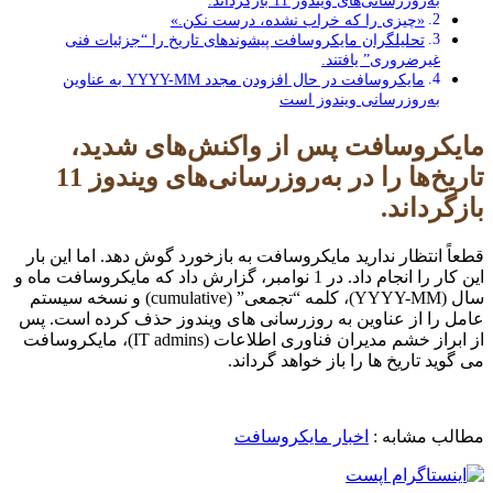
«چیزی را که خراب نشده، درست نکن.»
تحلیلگران مایکروسافت پیشوندهای تاریخ را “جزئیات فنی
غیرضروری” یافتند.
مایکروسافت در حال افزودن مجدد YYYY-MM به عناوین
به‌روزرسانی ویندوز است
مایکروسافت پس از واکنش‌های شدید،
تاریخ‌ها را در به‌روزرسانی‌های ویندوز 11
بازگرداند.
قطعاً انتظار ندارید مایکروسافت به بازخورد گوش دهد. اما این بار
این کار را انجام داد. در 1 نوامبر، گزارش داد که مایکروسافت ماه و
سال (YYYY-MM)، کلمه “تجمعی” (cumulative) و نسخه سیستم
عامل را از عناوین به روزرسانی های ویندوز حذف کرده است. پس
از ابراز خشم مدیران فناوری اطلاعات (IT admins)، مایکروسافت
می گوید تاریخ ها را باز خواهد گرداند.
مطالب مشابه :
اخبار مایکروسافت