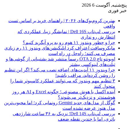
پنج‌شنبه, آگوست 6 2026
خبر فوری
بهترین کروم‌بوک‌های ۲۰۲۶ | راهنمای خرید بر اساس تست
واقعی
بررسی لپ‌تاپ Dell 16S | نمایشگر زیبا، عملکردی که
انتظارش رو نداری
چرا و چطور ویندوز ۱۱ هوم رو به پرو آپگرید کنیم؟
مایکروسافت اعتراف کرد اپلیکیشن‌های ویندوز ۱۱ رم زیادی
مصرف می‌کنند؛ راه‌حل در راه است
اوبونتو تاچ OTA 2.0 رسماً منتشر شد پشتیبانی از گوشی‌ها و
تبلت‌های لینوکسی بیشتر
چرا ویندوز ۱۱ آپدیت‌های اضافه نصب می‌کند؟ اگر این تنظیم
را روشن کرده‌اید، مراقب باشید!
۳ تنظیم مهم ویندوز که می‌توانند عملکرد کامپیوتر شما را
متحول کنند
آینده اکسل با هوش مصنوعی؛ چگونه Excel و AI هر روز
هوشمندتر و نزدیک‌تر می‌شوند؟
گوگل از مدل‌های جدید Gemini رونمایی کرد؛ اما محبوب‌ترین
مدل هنوز عرضه نشده است
بررسی لپ‌تاپ Dell 14S؛ نزدیک به ۳۶ ساعت شارژدهی
باتری، اما با چندین نقطه ضعف
فیس