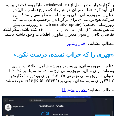
به گزارش اپست به نقل از windowslatest ، مایکروسافت در بیانیه
ای تأیید کرد: «ما اطمینان خواهیم داد که تاریخ (ماه و سال) در
عناوین به روزرسانی باقی بماند.» اما به نظر نمی رسد که این
شرکت هیچ برنامه ای برای برگرداندن برچسب هایی مانند “به
روزرسانی تجمعی” (cumulative update) یا “به روزرسانی پیش
نمایش تجمعی” (cumulative preview update) داشته باشد، مگر اینکه
تقاضای کافی از سوی مدیران فناوری اطلاعات وجود داشته باشد.
مطالب مشابه :
اخبار ویندوز
«چیزی را که خراب نشده، درست نکن.»
عناوین به‌روزرسانی‌های ویندوز همیشه شامل اطلاعات زیادی
بوده‌اند. برای مثال، به‌روزرسانی «پچ سه‌شنبه» سپتامبر ۲۰۲۵ با
عنوان «به‌روزرسانی تجمیعی ۲۰۲۵-۰۹ برای ویندوز ۱۱ نگارش
۲۴H۲ برای سیستم‌های مبتنی بر x۶۴ (KB۵۰۶۵۴۲۶)» عرضه شد.
مطالب مشابه :
اخبار ویندوز 11