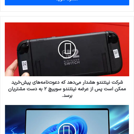
وارد
کنید
شرکت
نینتندو
هشدار
می‌دهد
که
دعوت‌نامه‌های
پیش‌خرید
ممکن
است
پس
شرکت نینتندو هشدار می‌دهد که دعوت‌نامه‌های پیش‌خرید
از
ممکن است پس از عرضه نینتندو سوییچ ۲ به دست مشتریان
عرضه
برسد.
نینتندو
سوییچ
افزایش
۲
سرعت
به
رایانه
دست
شخصی
مشتریان
ویندوز