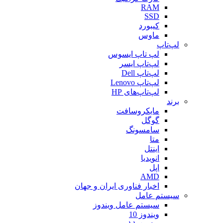
RAM
SSD
کیبورد
ماوس
لپ‌تاپ
لپ تاپ ایسوس
لپ‌تاپ ایسر
لپ‌تاپ Dell
لپ‌تاپ Lenovo
لپ‌تاپ‌های HP
برند
مایکروسافت
گوگل
سامسونگ
متا
اینتل
انویدیا
اپل
AMD
اخبار فناوری ایران و جهان
سیستم عامل
سیستم عامل ویندوز
ویندوز 10