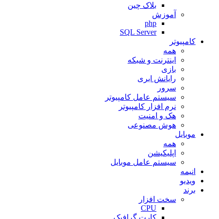
بلاک چین
آموزش
php
SQL Server
کامپیوتر
همه
اینترنت و شبکه
بازی
رایانش ابری
سرور
سیستم عامل کامپیوتر
نرم افزار کامپیوتر
هک و امنیت
هوش مصنوعی
موبایل
همه
اپلیکیشن
سیستم عامل موبایل
انیمه
ویدیو
برند
سخت افزار
CPU
کارت گرافیک