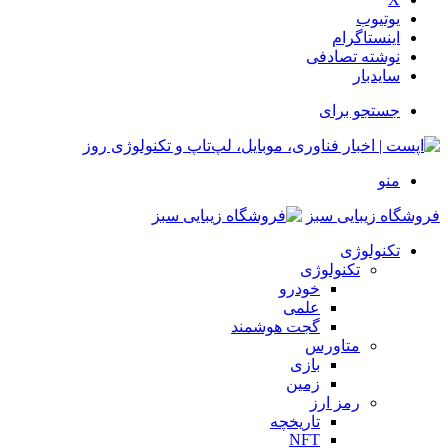
یوتیوب
اینستاگرام
نوشته تصادفی
سایدبار
جستجو برای
منو
فروشگاه زیبایی سبز
تکنولوژی
تکنولوژی
خودرو
علمی
گجت هوشمند
متاورس
بازی
زمین
رمز ارز
تاریخچه
NFT