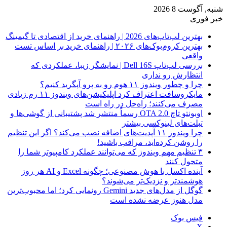
شنبه, آگوست 8 2026
خبر فوری
بهترین لپ‌تاپ‌های 2026 | راهنمای خرید از اقتصادی تا گیمینگ
بهترین کروم‌بوک‌های ۲۰۲۶ | راهنمای خرید بر اساس تست
واقعی
بررسی لپ‌تاپ Dell 16S | نمایشگر زیبا، عملکردی که
انتظارش رو نداری
چرا و چطور ویندوز ۱۱ هوم رو به پرو آپگرید کنیم؟
مایکروسافت اعتراف کرد اپلیکیشن‌های ویندوز ۱۱ رم زیادی
مصرف می‌کنند؛ راه‌حل در راه است
اوبونتو تاچ OTA 2.0 رسماً منتشر شد پشتیبانی از گوشی‌ها و
تبلت‌های لینوکسی بیشتر
چرا ویندوز ۱۱ آپدیت‌های اضافه نصب می‌کند؟ اگر این تنظیم
را روشن کرده‌اید، مراقب باشید!
۳ تنظیم مهم ویندوز که می‌توانند عملکرد کامپیوتر شما را
متحول کنند
آینده اکسل با هوش مصنوعی؛ چگونه Excel و AI هر روز
هوشمندتر و نزدیک‌تر می‌شوند؟
گوگل از مدل‌های جدید Gemini رونمایی کرد؛ اما محبوب‌ترین
مدل هنوز عرضه نشده است
فیس بوک
X