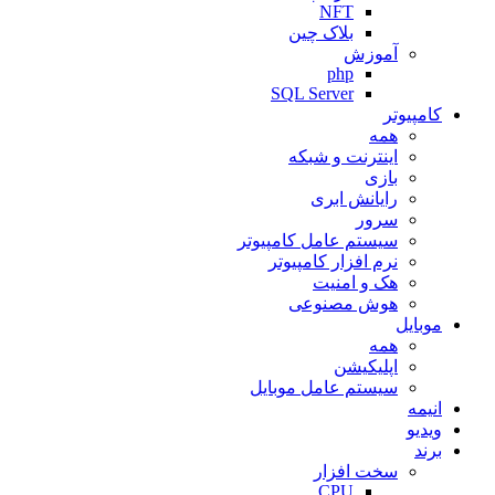
NFT
بلاک چین
آموزش
php
SQL Server
کامپیوتر
همه
اینترنت و شبکه
بازی
رایانش ابری
سرور
سیستم عامل کامپیوتر
نرم افزار کامپیوتر
هک و امنیت
هوش مصنوعی
موبایل
همه
اپلیکیشن
سیستم عامل موبایل
انیمه
ویدیو
برند
سخت افزار
CPU