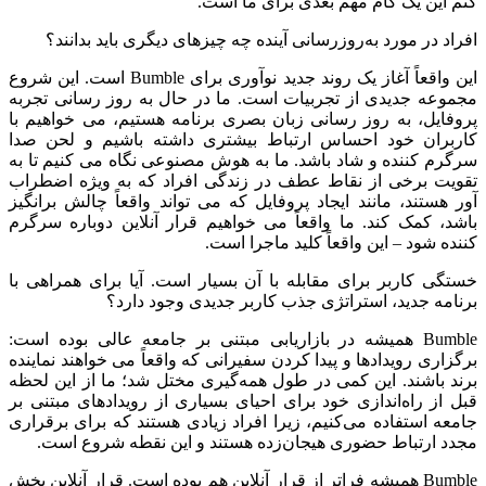
کنم این یک گام مهم بعدی برای ما است.
افراد در مورد به‌روزرسانی آینده چه چیزهای دیگری باید بدانند؟
این واقعاً آغاز یک روند جدید نوآوری برای Bumble است. این شروع
مجموعه جدیدی از تجربیات است. ما در حال به روز رسانی تجربه
پروفایل، به روز رسانی زبان بصری برنامه هستیم، می خواهیم با
کاربران خود احساس ارتباط بیشتری داشته باشیم و لحن صدا
سرگرم کننده و شاد باشد. ما به هوش مصنوعی نگاه می کنیم تا به
تقویت برخی از نقاط عطف در زندگی افراد که به ویژه اضطراب
آور هستند، مانند ایجاد پروفایل که می تواند واقعاً چالش برانگیز
باشد، کمک کند. ما واقعاً می خواهیم قرار آنلاین دوباره سرگرم
کننده شود – این واقعاً کلید ماجرا است.
خستگی کاربر برای مقابله با آن بسیار است. آیا برای همراهی با
برنامه جدید، استراتژی جذب کاربر جدیدی وجود دارد؟
Bumble همیشه در بازاریابی مبتنی بر جامعه عالی بوده است:
برگزاری رویدادها و پیدا کردن سفیرانی که واقعاً می خواهند نماینده
برند باشند. این کمی در طول همه‌گیری مختل شد؛ ما از این لحظه
قبل از راه‌اندازی خود برای احیای بسیاری از رویدادهای مبتنی بر
جامعه استفاده می‌کنیم، زیرا افراد زیادی هستند که برای برقراری
مجدد ارتباط حضوری هیجان‌زده هستند و این نقطه شروع است.
Bumble همیشه فراتر از قرار آنلاین هم بوده است. قرار آنلاین بخش