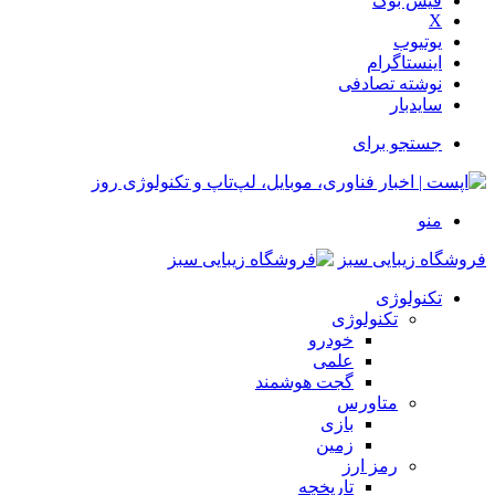
فیس بوک
X
یوتیوب
اینستاگرام
نوشته تصادفی
سایدبار
جستجو برای
منو
فروشگاه زیبایی سبز
تکنولوژی
تکنولوژی
خودرو
علمی
گجت هوشمند
متاورس
بازی
زمین
رمز ارز
تاریخچه