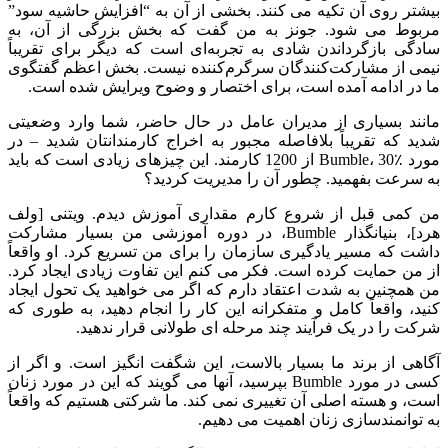
بیشتر روی آن تکیه می کنند. بخشی از آن به “افزایش حاشیه سود”
مربوط می شود. جونز به من گفت که بخش بزرگی از آن، به
سادگی بازگرداندن شادی به تجربه‌ای است که دیگر برای تقریباً
نیمی از مشارکت‌کنندگان سرگرم‌کننده نیست. بخش اعظم گفتگوی
ما در ادامه آمده است، برای اختصار و وضوح ویرایش شده است.
مانند بسیاری از مدیران عامل در حال حاضر، شما وارد وضعیتی
شدید که تقریباً بلافاصله مجبور به اخراج کارمندانتان شدید – در
مورد Bumble، 30٪ از 1200 کارمند. این چیزهای زیادی است که باید
به سرعت بفهمید. چطور آن را مدیریت کردید؟
من کمی قبل از شروع کارم مقداری آموزش دیدم. ویتنی [ولف
هرد]، بنیانگذار Bumble، در دوره آموزشی من بسیار مشارکت
داشت که مسیر یادگیری سازمان را برای من تسریع کرد. او واقعاً
از من حمایت کرده است. فکر می کنم این تفاوت زیادی ایجاد کرد.
من همچنین به شدت اعتقاد دارم که اگر می خواهید یک تحول ایجاد
کنید، واقعاً کامل و متفکرانه این کار را انجام دهید، به طوری که
شرکت را در یک فرآیند چند مرحله ای طولانی قرار ندهید.
آگاهی از برند ما بسیار بالاست، این شگفت انگیز است. و اگر از
کسی در مورد Bumble بپرسید، آنها می گویند که این در مورد زنان
است، و هسته اصلی آن تغییری نمی کند. ما شرکتی هستیم که واقعاً
به توانمندسازی زنان اهمیت می دهیم.