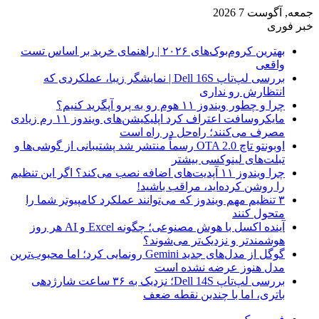
جمعه, آگوست 7 2026
خبر فوری
بهترین کروم‌بوک‌های ۲۰۲۶ | راهنمای خرید بر اساس تست
واقعی
بررسی لپ‌تاپ Dell 16S | نمایشگر زیبا، عملکردی که
انتظارش رو نداری
چرا و چطور ویندوز ۱۱ هوم رو به پرو آپگرید کنیم؟
مایکروسافت اعتراف کرد اپلیکیشن‌های ویندوز ۱۱ رم زیادی
مصرف می‌کنند؛ راه‌حل در راه است
اوبونتو تاچ OTA 2.0 رسماً منتشر شد پشتیبانی از گوشی‌ها و
تبلت‌های لینوکسی بیشتر
چرا ویندوز ۱۱ آپدیت‌های اضافه نصب می‌کند؟ اگر این تنظیم
را روشن کرده‌اید، مراقب باشید!
۳ تنظیم مهم ویندوز که می‌توانند عملکرد کامپیوتر شما را
متحول کنند
آینده اکسل با هوش مصنوعی؛ چگونه Excel و AI هر روز
هوشمندتر و نزدیک‌تر می‌شوند؟
گوگل از مدل‌های جدید Gemini رونمایی کرد؛ اما محبوب‌ترین
مدل هنوز عرضه نشده است
بررسی لپ‌تاپ Dell 14S؛ نزدیک به ۳۶ ساعت شارژدهی
باتری، اما با چندین نقطه ضعف