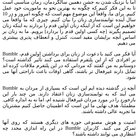
اما با نزدیک شدن به جشن دهمین سالگردمان، زمان مناسبی است
تا به این فکر کنیم که چگونه به بهترین نحو به ماموریت خود عمل
کنیم. برای ما، واقعاً این موضوع مهم است که چگونه امروز و در 10
سال آینده توانمندسازی زنان را بیان کنیم. چیزی که ما واقعاً می
خواهیم این است که از اینکه زنان اولین قدم را بردارند به اینکه زنان
تصمیم بگیرند [چه کسی اولین قدم را بردارد] برویم. ما به زنان بر
اساس آنچه برایشان مفید است، کنترل و انعطاف پذیری بیشتری
می دهیم.
آیا فکر می کنید با دعوت از زنان برای برداشتن اولین قدم، Bumble
بر افرادی که از این پلتفرم استفاده می کنند تأثیر گذاشته است؟
دوستانم به من گفتند که مردانی که در این پلتفرم ملاقات کرده اند
تمایل دارند غیرفعال تر باشند، گاهی اوقات باعث ناراحتی آنها می
شود.
آنچه در گذشته دیده ایم این است که بسیاری از مردان به Bumble
می آیند که به توانمندسازی زنان اعتقاد دارند. من چند بار این
بازخورد را در مورد مردان غیرفعال شنیده ام، اما نه به اندازه کافی.
مطمئناً، هدف نهایی ما این است که اطمینان حاصل کنیم مشتریان
ما تجربه عالی داشته باشند.
امنیت و هوش مصنوعی حوزه های دیگری هستند که روی آنها
تمرکز می کنید. کاربران Bumble در این راه اندازی مجدد چه
انتظاری می توانند داشته باشند؟