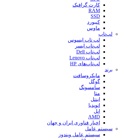
کارت گرافیک
RAM
SSD
کیبورد
ماوس
لپ‌تاپ
لپ تاپ ایسوس
لپ‌تاپ ایسر
لپ‌تاپ Dell
لپ‌تاپ Lenovo
لپ‌تاپ‌های HP
برند
مایکروسافت
گوگل
سامسونگ
متا
اینتل
انویدیا
اپل
AMD
اخبار فناوری ایران و جهان
سیستم عامل
سیستم عامل ویندوز