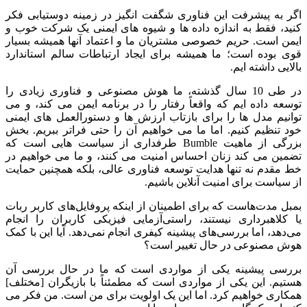
اگر به پیشرفت این فناوری شگفت انگیز در زمینه دوستیابی فکر
کنید، فقط به اندازه داده ها و شیوه های ایمنی یک شرکت خوب و
ایمن است. حریم خصوصی مشتریان ما و اعتماد آنها همیشه بسیار
قوی بوده است؛ ما همیشه برای ایجاد ارتباطات سالم استاندارد
بالایی داشته ایم.
در طی 10 سال گذشته، ما هوش مصنوعی و فناوری زیادی را
توسعه داده ایم که واقعاً رفتار را در برنامه ایمن می کند، و می
توانیم مدل ها را برای بازتاب ارزش ها و دستورالعمل های ایمنی
خود تنظیم کنیم. اما ما می خواهیم آن را حتی فراتر ببریم. بخش
بزرگی از ماهیت Bumble طرفداری از سیاست هایی است که
تضمین می کند زنان احساس امنیت می کنند، و ما می خواهیم در
خط مقدم نه تنها هدایت توسعه فناوری عالی، بلکه همچنین حمایت
از سیاست برای امنیت آنلاین باشیم.
بمبل مدت‌هاست که برای اطمینان از اینکه پروفایل‌های کاربر ربات
یا کلاهبرداری نیستند، راستی‌آزمایی فیزیکی کاربران را انجام
می‌دهد، اما بررسی‌های پیشینه کیفری انجام نمی‌دهد. آیا این با کمک
هوش مصنوعی در حال تغییر است؟
بررسی پیشینه یکی از مواردی است که ما در حال بررسی آن
هستیم. این یکی از مواردی است که مطمئناً با بازیگران [مختلف]
همکاری خواهیم کرد. اما این یک اولویت برای من است. من فکر می