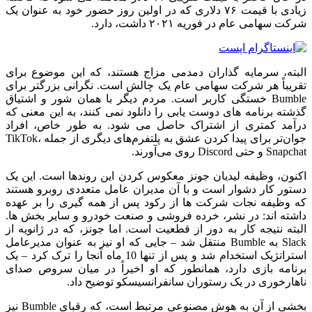
زیادی با قیمت ۷۶ دلاری که در اولین روز حضور خود به عنوان یک
شرکت سهامی عام در فوریه ۲۰۲۱ داشت، دارد.
البته، سرمایه گذاران دمدمی مزاج هستند، که این موضوع برای
تقریباً هر شرکت سهامی عام یک چالش است. نگرانی بزرگتر برای
Bumble خستگی کاربر است. مردم دیگر با همان شور و اشتیاق
گذشته برنامه های دوست یابی را دانلود نمی کنند، به این معنی که
درآمد کمتری از اشتراک حاصل می شود. به طور خاص، افراد
جوان‌تر برای پیدا کردن عشق به پلتفرم‌های دیگری از جمله TikTok،
Snapchat و حتی Discord روی می‌آورند.
اکنون، وظیفه لیديان جونز معکوس کردن این روندها است. این یک
دستور کار دشوار است و با آن مدیران عامل متعددی روبرو هستند
که وظیفه نجات شرکت ها از رکود پس از همه گیری را بر عهده
داشته اند: در نشر، خرده فروشی و صنعت خودرو و سایر بخش ها.
البته نتیجه کار به دور از قطعیت است. اما جونز، که در ژانویه از
Slack به Bumble منتقل شد – جایی که او نیز به عنوان مدیرعامل
استراتژیک استخدام شد و پس از تنها 10 ماه آنجا را ترک کرد – یک
برنامه بازی دارد، همانطور که او اخیراً در میان سروص صدای
ناهارخوری در یک رستوران سانفرانسیسکو توضیح داد.
بخشی از آن به هوش مصنوعی مرتبط است، که رقبای Bumble نیز