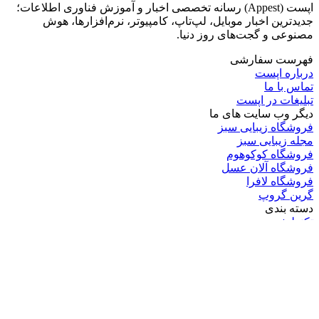
اپست (Appest) رسانه تخصصی اخبار و آموزش فناوری اطلاعات؛
جدیدترین اخبار موبایل، لپ‌تاپ، کامپیوتر، نرم‌افزارها، هوش
مصنوعی و گجت‌های روز دنیا.
فهرست سفارشی
درباره اپست
تماس با ما
تبلیغات در اپست
دیگر وب سایت های ما
فروشگاه زیبایی سبز
مجله زیبایی سبز
فروشگاه کوکوهوم
فروشگاه آلان عسل
فروشگاه لافرا
گرین گروپ
دسته بندی
تکنولوژی
کامپیوتر
موبایل
انیمه
ویدیو
برندهای محبوب:
مایکروسافت