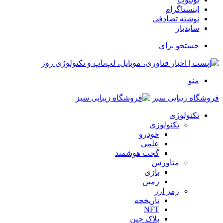
اینستاگرام
نوشته تصادفی
سایدبار
جستجو برای
منو
فروشگاه زیبایی سبز
تکنولوژی
تکنولوژی
خودرو
علمی
گجت هوشمند
متاورس
بازی
زمین
رمز ارز
تاریخچه
NFT
بلاک چین