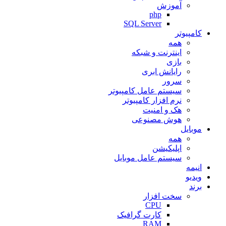
آموزش
php
SQL Server
کامپیوتر
همه
اینترنت و شبکه
بازی
رایانش ابری
سرور
سیستم عامل کامپیوتر
نرم افزار کامپیوتر
هک و امنیت
هوش مصنوعی
موبایل
همه
اپلیکیشن
سیستم عامل موبایل
انیمه
ویدیو
برند
سخت افزار
CPU
کارت گرافیک
RAM