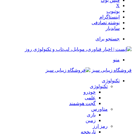
فیس بوک
X
یوتیوب
اینستاگرام
نوشته تصادفی
سایدبار
جستجو برای
منو
فروشگاه زیبایی سبز
تکنولوژی
تکنولوژی
خودرو
علمی
گجت هوشمند
متاورس
بازی
زمین
رمز ارز
تاریخچه