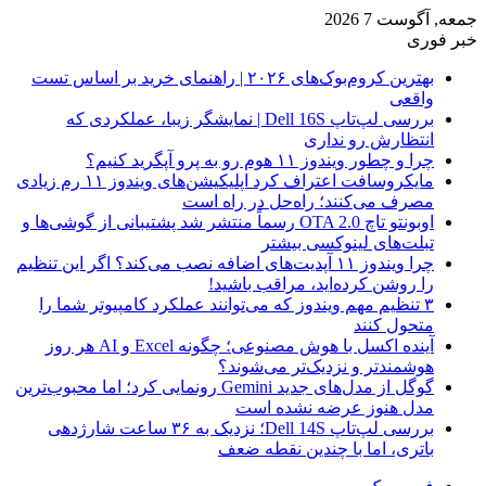
جمعه, آگوست 7 2026
خبر فوری
بهترین کروم‌بوک‌های ۲۰۲۶ | راهنمای خرید بر اساس تست
واقعی
بررسی لپ‌تاپ Dell 16S | نمایشگر زیبا، عملکردی که
انتظارش رو نداری
چرا و چطور ویندوز ۱۱ هوم رو به پرو آپگرید کنیم؟
مایکروسافت اعتراف کرد اپلیکیشن‌های ویندوز ۱۱ رم زیادی
مصرف می‌کنند؛ راه‌حل در راه است
اوبونتو تاچ OTA 2.0 رسماً منتشر شد پشتیبانی از گوشی‌ها و
تبلت‌های لینوکسی بیشتر
چرا ویندوز ۱۱ آپدیت‌های اضافه نصب می‌کند؟ اگر این تنظیم
را روشن کرده‌اید، مراقب باشید!
۳ تنظیم مهم ویندوز که می‌توانند عملکرد کامپیوتر شما را
متحول کنند
آینده اکسل با هوش مصنوعی؛ چگونه Excel و AI هر روز
هوشمندتر و نزدیک‌تر می‌شوند؟
گوگل از مدل‌های جدید Gemini رونمایی کرد؛ اما محبوب‌ترین
مدل هنوز عرضه نشده است
بررسی لپ‌تاپ Dell 14S؛ نزدیک به ۳۶ ساعت شارژدهی
باتری، اما با چندین نقطه ضعف