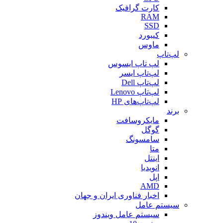
کارت گرافیک
RAM
SSD
کیبورد
ماوس
لپ‌تاپ
لپ تاپ ایسوس
لپ‌تاپ ایسر
لپ‌تاپ Dell
لپ‌تاپ Lenovo
لپ‌تاپ‌های HP
برند
مایکروسافت
گوگل
سامسونگ
متا
اینتل
انویدیا
اپل
AMD
اخبار فناوری ایران و جهان
سیستم عامل
سیستم عامل ویندوز