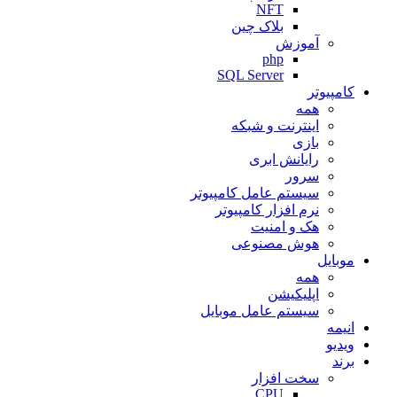
NFT
بلاک چین
آموزش
php
SQL Server
کامپیوتر
همه
اینترنت و شبکه
بازی
رایانش ابری
سرور
سیستم عامل کامپیوتر
نرم افزار کامپیوتر
هک و امنیت
هوش مصنوعی
موبایل
همه
اپلیکیشن
سیستم عامل موبایل
انیمه
ویدیو
برند
سخت افزار
CPU