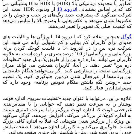
تصاویر با محدوده دینامیکی بالا (HDR) با Ultra HDR پشتیبانی می
کند که بر اساس پشتیبانی
اندروید 13
از ویدیوی HDR است.
این
شرکت می‌گوید که پیشرفت جدید رنگ‌های پر جنب و جوش را در
عکس‌ها نشان می‌دهد و عکس‌هایی با وضوح بالا را نمایش می‌دهد
که کیفیت اصلی یک تصویر را تغییر نمی‌دهند.
گوگل
همچنین اعلام کرد که اندروید 14 با ویژگی ها و قابلیت های
جدیدی برای کاربران کم بینایی و کم شنوایی ارائه می شود.
این
شرکت ذره بین را در اندروید 14 با قابلیت کوچک کردن برای
بزرگنمایی و بزرگنمایی از 100 درصد بصری تر کرده است.
به علاوه،
کاربران می توانند اندازه ذره بین را از طریق یک پانل جدید “تنظیمات
ذره بین” تغییر دهند.
در آنجا، کاربران همچنین می توانند میزان
بزرگنمایی صفحه را سفارشی کنند.
اگر می‌خواهید هنگام جابه‌جایی
بین برنامه‌ها از غیرفعال شدن ذره‌بین جلوگیری کنید، یک تنظیم
جدید «روشن نگه داشتن هنگام تعویض برنامه» وجود دارد که
می‌توانید آن را فعال کنید.
علاوه بر این، می‌توانید با عنوان جدید «تنظیمات سریع»، اندازه فونت
نوشتار را به سرعت تغییر دهید، که خوانایی را با مقیاس‌بندی
غیرخطی فونت که اندازه فونت بزرگ‌تر را با سرعت کمتری نسبت
به اندازه کوچک‌تر بزرگ‌تر می‌کند، افزایش می‌دهد.
گوگل می‌گوید
این ویژگی از بزرگ‌تر شدن متن‌هایی که قبلاً به اندازه کافی بزرگ
هستند، جلوگیری می‌کند و به کاربران اجازه می‌دهد تا صفحه نمایش
خود را بدون قطع شدن متن یا شکستن طرح‌بندی صفحه بخوانند.