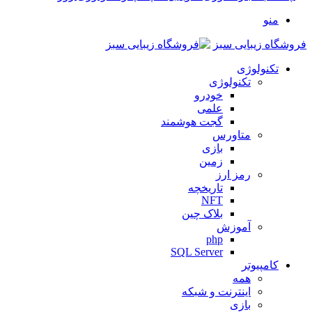
منو
فروشگاه زیبایی سبز
تکنولوژی
تکنولوژی
خودرو
علمی
گجت هوشمند
متاورس
بازی
زمین
رمز ارز
تاریخچه
NFT
بلاک چین
آموزش
php
SQL Server
کامپیوتر
همه
اینترنت و شبکه
بازی