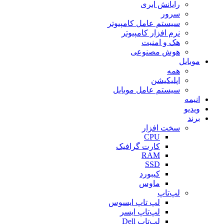
رایانش ابری
سرور
سیستم عامل کامپیوتر
نرم افزار کامپیوتر
هک و امنیت
هوش مصنوعی
موبایل
همه
اپلیکیشن
سیستم عامل موبایل
انیمه
ویدیو
برند
سخت افزار
CPU
کارت گرافیک
RAM
SSD
کیبورد
ماوس
لپ‌تاپ
لپ تاپ ایسوس
لپ‌تاپ ایسر
لپ‌تاپ Dell