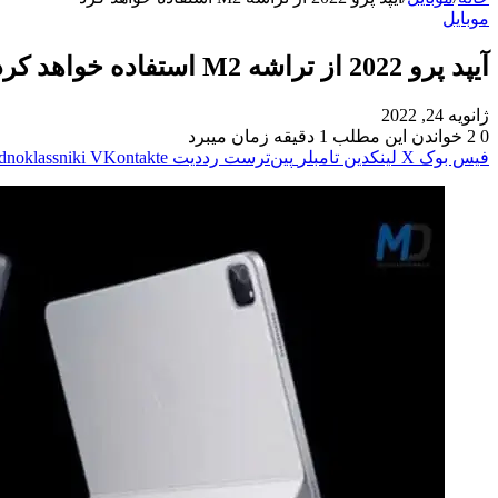
موبایل
آیپد پرو 2022 از تراشه M2 استفاده خواهد کرد
ژانویه 24, 2022
0
2
خواندن این مطلب 1 دقیقه زمان میبرد
فیس بوک
X
لینکدین
‫تامبلر
‫پین‌ترست
‫رددیت
‫VKontakte
dnoklassniki