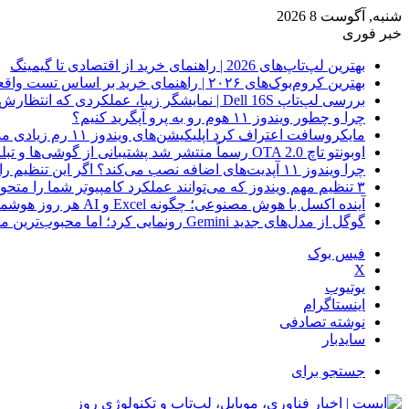
شنبه, آگوست 8 2026
خبر فوری
بهترین لپ‌تاپ‌های 2026 | راهنمای خرید از اقتصادی تا گیمینگ
بهترین کروم‌بوک‌های ۲۰۲۶ | راهنمای خرید بر اساس تست واقعی
بررسی لپ‌تاپ Dell 16S | نمایشگر زیبا، عملکردی که انتظارش رو نداری
چرا و چطور ویندوز ۱۱ هوم رو به پرو آپگرید کنیم؟
مایکروسافت اعتراف کرد اپلیکیشن‌های ویندوز ۱۱ رم زیادی مصرف می‌کنند؛ راه‌حل در راه است
اوبونتو تاچ OTA 2.0 رسماً منتشر شد پشتیبانی از گوشی‌ها و تبلت‌های لینوکسی بیشتر
چرا ویندوز ۱۱ آپدیت‌های اضافه نصب می‌کند؟ اگر این تنظیم را روشن کرده‌اید، مراقب باشید!
۳ تنظیم مهم ویندوز که می‌توانند عملکرد کامپیوتر شما را متحول کنند
آینده اکسل با هوش مصنوعی؛ چگونه Excel و AI هر روز هوشمندتر و نزدیک‌تر می‌شوند؟
گوگل از مدل‌های جدید Gemini رونمایی کرد؛ اما محبوب‌ترین مدل هنوز عرضه نشده است
فیس بوک
X
یوتیوب
اینستاگرام
نوشته تصادفی
سایدبار
جستجو برای