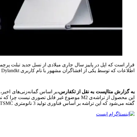
اطلاعات که توسط یکی از افشاگران مشهور با نام کاربری Dylandkt منتشر شده است، به عرضه‌ی آیپد پرو 2022 در دو نسخه‌ی 11 و 12.9 اینچی اشاره دارد.
به گزارش متااپست به نقل از تکفارس،
گفته می‌شود که این تراشه بر اساس فناوری تولید 3 نانومتری TSMC طراحی خواهد شد.