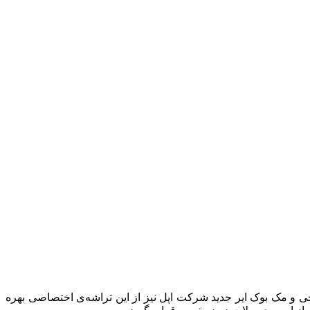
ه می‌شود که نسل جدید تبلت آیپد پرو تنها محصولی نیست که به تراشه‌ی M2 مجهز می‌شود و قرار است تا مک بوک پرو 14 اینچی و مک بوک ایر جدید شرکت اپل نیز از این تراشه‌ی اختصاصی بهره