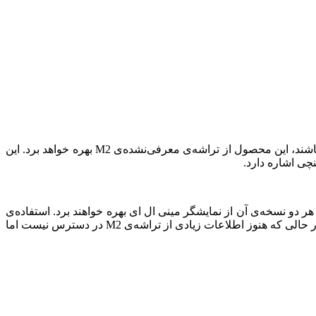
قرار است که اپل در پاییز سال جاری میلادی از نسل جدید تبلت پرچمدار آیپد پرو رونمایی کند و در صورتی که گمانه‌های اخیر صحت داشته باشند، این محصول از تراشه‌ی معرفی‌نشده‌ی M2 بهره خواهد برد. این
ف پشتیبانی نخواهد کرد اما هر دو نسخه‌ی آن از نمایشگر مینی ال ای بهره خواهند برد. استفاده‌ی
این محصول از تراشه‌ی M2 موضوع غیر قابل تصوری نیست چرا که نسخه‌ی فعلی آیپد پرو نیز از تراشه‌ی پرچمدار M1 اپل استفاده می‌کند. در حالی که هنوز اطلاعات زیادی از تراشه‌ی M2 در دسترس نیست اما