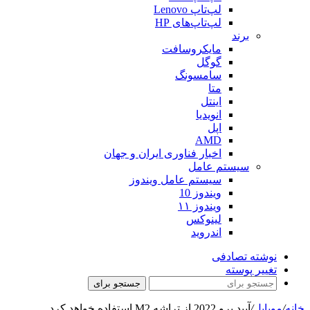
لپ‌تاپ Lenovo
لپ‌تاپ‌های HP
برند
مایکروسافت
گوگل
سامسونگ
متا
اینتل
انویدیا
اپل
AMD
اخبار فناوری ایران و جهان
سیستم عامل
سیستم عامل ویندوز
ویندوز 10
ویندوز ۱۱
لینوکس
اندروید
نوشته تصادفی
تغییر پوسته
جستجو برای
خانه
/
موبایل
/
آیپد پرو 2022 از تراشه M2 استفاده خواهد کرد