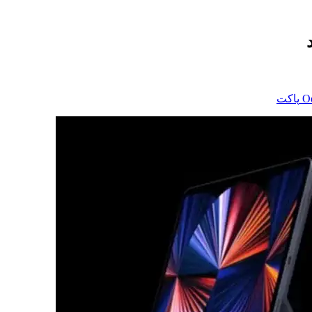
‫O
پاکت