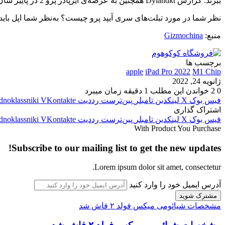
ببرند. گزارش Dylandkt همچنین به عرضه‌ی ایرپادز پرو 2 در پاییز سال جاری اشاره دارد. انتظار می‌رود که در هفته‌های آینده جزئیات بیشتری از این محصولات در دسترس قرار بگیرد.
نظر شما در مورد تبلت‌های سری آیپد پرو چیست؟ به‌نظر شما اپل باید چ
منبع:
Gizmochina
برچسب ها
apple
iPad Pro 2022
M1 Chip
ژانویه 24, 2022
0
2
خواندن این مطلب 1 دقیقه زمان میبرد
فیس بوک
X
لینکدین
‫تامبلر
‫پین‌ترست
‫رددیت
‫VKontakte
dnoklassniki
اشتراک گذاری
فیس بوک
X
لینکدین
‫تامبلر
‫پین‌ترست
‫رددیت
‫VKontakte
dnoklassniki
With Product You Purchase
Subscribe to our mailing list to get the new updates!
Lorem ipsum dolor sit amet, consectetur.
آدرس ایمیل خود را وارد کنید
مشخصات شیائومی میکس فولد ۲ فاش شد