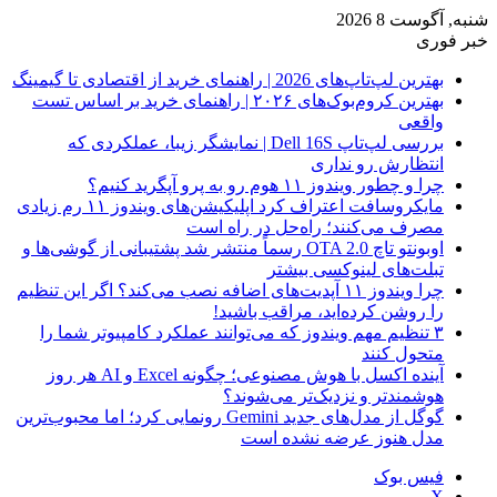
شنبه, آگوست 8 2026
خبر فوری
بهترین لپ‌تاپ‌های 2026 | راهنمای خرید از اقتصادی تا گیمینگ
بهترین کروم‌بوک‌های ۲۰۲۶ | راهنمای خرید بر اساس تست
واقعی
بررسی لپ‌تاپ Dell 16S | نمایشگر زیبا، عملکردی که
انتظارش رو نداری
چرا و چطور ویندوز ۱۱ هوم رو به پرو آپگرید کنیم؟
مایکروسافت اعتراف کرد اپلیکیشن‌های ویندوز ۱۱ رم زیادی
مصرف می‌کنند؛ راه‌حل در راه است
اوبونتو تاچ OTA 2.0 رسماً منتشر شد پشتیبانی از گوشی‌ها و
تبلت‌های لینوکسی بیشتر
چرا ویندوز ۱۱ آپدیت‌های اضافه نصب می‌کند؟ اگر این تنظیم
را روشن کرده‌اید، مراقب باشید!
۳ تنظیم مهم ویندوز که می‌توانند عملکرد کامپیوتر شما را
متحول کنند
آینده اکسل با هوش مصنوعی؛ چگونه Excel و AI هر روز
هوشمندتر و نزدیک‌تر می‌شوند؟
گوگل از مدل‌های جدید Gemini رونمایی کرد؛ اما محبوب‌ترین
مدل هنوز عرضه نشده است
فیس بوک
X