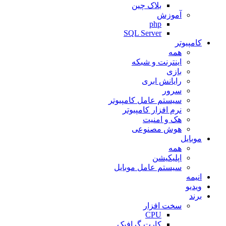
بلاک چین
آموزش
php
SQL Server
کامپیوتر
همه
اینترنت و شبکه
بازی
رایانش ابری
سرور
سیستم عامل کامپیوتر
نرم افزار کامپیوتر
هک و امنیت
هوش مصنوعی
موبایل
همه
اپلیکیشن
سیستم عامل موبایل
انیمه
ویدیو
برند
سخت افزار
CPU
کارت گرافیک