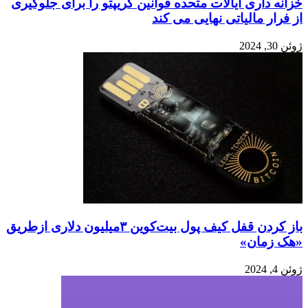
خزانه داری ایالات متحده قوانین کریپتو را برای جلوگیری
از فرار مالیاتی نهایی می کند
ژوئن 30, 2024
باز کردن قفل کیف پول بیت‌کوین ۳میلیون دلاری ازطریق
«هک زمان»
ژوئن 4, 2024