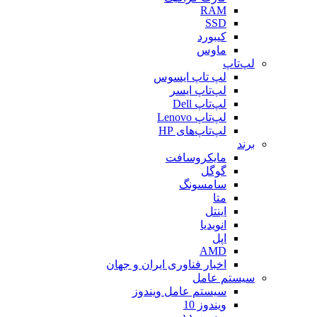
RAM
SSD
کیبورد
ماوس
لپ‌تاپ
لپ تاپ ایسوس
لپ‌تاپ ایسر
لپ‌تاپ Dell
لپ‌تاپ Lenovo
لپ‌تاپ‌های HP
برند
مایکروسافت
گوگل
سامسونگ
متا
اینتل
انویدیا
اپل
AMD
اخبار فناوری ایران و جهان
سیستم عامل
سیستم عامل ویندوز
ویندوز 10