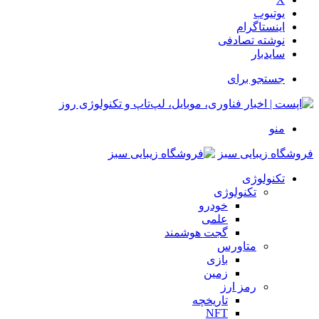
یوتیوب
اینستاگرام
نوشته تصادفی
سایدبار
جستجو برای
منو
فروشگاه زیبایی سبز
تکنولوژی
تکنولوژی
خودرو
علمی
گجت هوشمند
متاورس
بازی
زمین
رمز ارز
تاریخچه
NFT