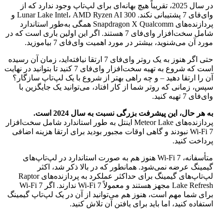
در سال 2025، تقریباً هیچ بهانه‌ای برای لپ‌تاپ وجود ندارد که از
وای‌فای 7 پشتیبانی نکند. Lunar Lake Intel، AMD Ryzen AI 300 و
پردازنده‌های Snapdragon X Qualcomm همگی به‌طور استاندارد
شامل سخت‌افزار وای‌فای 7 هستند. اگر این اولین باری است که در
مورد آن می‌شنوید، بیشتر در مورد اهمیت وای‌فای 7 بیاموزید.
حتی اگر هنوز به یک روتر وای‌فای 7 ارتقا نیافته‌اید، زمان آن رسیده
است که شروع به تهیه سخت‌افزار وای‌فای 7 کنید تا بتوانید در نهایت
آن را ارتقا دهید – و چه راهی بهتر از شروع با یک لپ‌تاپ سازگار؟
سپس، زمانی که روتر شما از کار افتاد، می‌توانید یک جایگزین با
وای‌فای 7 تهیه کنید.
به هر حال، این پیشرفت بزرگی نسبت به سال 2024 است.
پردازنده‌های Meteor Lake اینتل به طور استاندارد شامل سخت‌افزار
Wi-Fi 7 نبودند و گاهی اوقات مجبور بودید برای ارتقا هزینه اضافی
پرداخت کنید.
متأسفانه، Wi-Fi 7 هنوز هم به صورت استاندارد در لپ‌تاپ‌های
گیمینگ عرضه نمی‌شود. همانطور که در بالا ذکر شد، اکثر
لپ‌تاپ‌های گیمینگ برای حداکثر عملکرد به پردازنده‌های Raptor
Lake Refresh مجهز هستند و معمولاً Wi-Fi 7 ندارند. اگر Wi-Fi 7
برای شما مهم است، هنوز هم می‌توانید از آن در یک لپ‌تاپ گیمینگ
استفاده کنید، اما باید برای یافتن آن تلاش کنید.