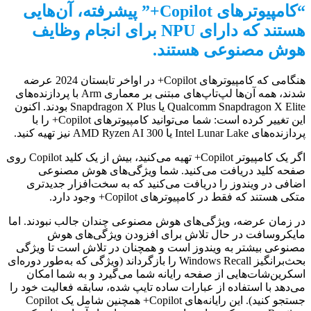
“کامپیوترهای Copilot+” پیشرفته، آن‌هایی
هستند که دارای NPU برای انجام وظایف
هوش مصنوعی هستند.
هنگامی که کامپیوترهای Copilot+ در اواخر تابستان 2024 عرضه
شدند، همه آن‌ها لپ‌تاپ‌های مبتنی بر معماری Arm با پردازنده‌های
Qualcomm Snapdragon X Elite یا Snapdragon X Plus بودند. اکنون
این تغییر کرده است: شما می‌توانید کامپیوترهای Copilot+ را با
پردازنده‌های Intel Lunar Lake یا AMD Ryzen AI 300 نیز تهیه کنید.
اگر یک کامپیوتر Copilot+ تهیه می‌کنید، بیش از یک کلید Copilot روی
صفحه کلید دریافت می‌کنید. شما ویژگی‌های هوش مصنوعی
اضافی در ویندوز را دریافت می‌کنید که به سخت‌افزار جدیدتری
متکی هستند که فقط در کامپیوترهای Copilot+ وجود دارد.
در زمان عرضه، ویژگی‌های هوش مصنوعی چندان جالب نبودند. اما
مایکروسافت در حال تلاش برای افزودن ویژگی‌های هوش
مصنوعی بیشتر به ویندوز است و همچنان در تلاش است تا ویژگی
بحث‌برانگیز Windows Recall را بازگرداند (ویژگی که به‌طور دوره‌ای
اسکرین‌شات‌هایی از صفحه رایانه شما می‌گیرد و به شما امکان
می‌دهد با استفاده از عبارات ساده تایپ شده، سابقه فعالیت خود را
جستجو کنید). این رایانه‌های Copilot+ همچنین شامل یک Copilot