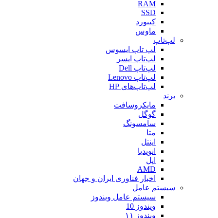
RAM
SSD
کیبورد
ماوس
لپ‌تاپ
لپ تاپ ایسوس
لپ‌تاپ ایسر
لپ‌تاپ Dell
لپ‌تاپ Lenovo
لپ‌تاپ‌های HP
برند
مایکروسافت
گوگل
سامسونگ
متا
اینتل
انویدیا
اپل
AMD
اخبار فناوری ایران و جهان
سیستم عامل
سیستم عامل ویندوز
ویندوز 10
ویندوز ۱۱