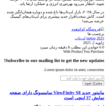
شوند. انتظار می‌رود بهره‌وری انرژی و عملکرد ارتقا یابد.
در سال ۲۰۲۵، بازار لپ‌تاپ‌ها داغ شده و دوباره هیجان‌انگیز شده
است. کاش سخت‌افزار جدید بیشتری برای لپ‌تاپ‌های گیمینگ
عرضه می‌شد!
برچسب ها
2025
laptop
لپ‌تاپ
ژانویه 2, 2025
0
6
خواندن این مطلب 8 دقیقه زمان میبرد
With Product You Purchase
Subscribe to our mailing list to get the new updates!
Lorem ipsum dolor sit amet, consectetur.
آدرس
ایمیل
خود
را
مانیتور
مانیتور جدید ViewFinity S8 سامسونگ دارای صفحه
وارد
جدید
نمایش 37 اینچی است
کنید
ViewFinity
S8