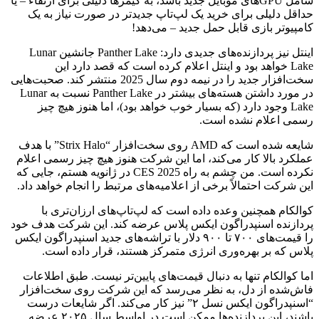
شامل GPUهای موبایل جدید باشد، به گیمرها دلیلی برای ارتقاء – یا
حداقل دلیلی برای خرید یک لپ‌تاپ جدیدتر در صورت نیاز به یک
کامپیوتر بازی قابل حمل جدید – می‌دهد!
اینتل نیز پردازنده‌های جدیدی دارد: Panther Lake جانشین Lunar
Lake خواهد بود و اینتل اعلام کرده است که قصد دارد این
سخت‌افزار جدید را در نیمه دوم سال 2025 منتشر کند. صحبت‌هایی
در مورد داشتن هسته‌های بیشتر در Panther Lake نسبت به Lunar
Lake وجود دارد (که بسیار خوب خواهد بود)، اما هنوز هیچ چیز
رسمی اعلام نشده است.
شایعه شده است که AMD روی سخت‌افزار “Strix Halo” با هدف
عملکرد بالا کار می‌کند، اما این شرکت هنوز هیچ چیز رسمی اعلام
نکرده است. من چشم به راه CES 2025 در ژانویه هستم، جایی که
این شرکت احتمالاً برخی از اعلامیه‌های مرتبط را انجام خواهد داد.
کوالکام همچنین وعده داده است که لپ‌تاپ‌های ارزان‌تری با
پردازنده اسنپدراگون ایکس پلاس عرضه کند. این شرکت هدف خود
را قیمت‌های ۷۰۰ تا ۹۰۰ دلار با تراشه‌های جدید اسنپدراگون ایکس
پلاس که بر بهره‌وری انرژی متمرکز هستند، قرار داده است.
اما کوالکام تنها به دنبال قیمت‌های پایین‌تر نیست. طبق اطلاعات
فاش‌شده از دل، به نظر می‌رسد که این شرکت روی سخت‌افزار
“اسنپدراگون ایکس نسل ۲” نیز کار می‌کند. اگر شایعات درست
باشند، این پردازنده‌ها ممکن است در اواسط سال ۲۰۲۵ عرضه