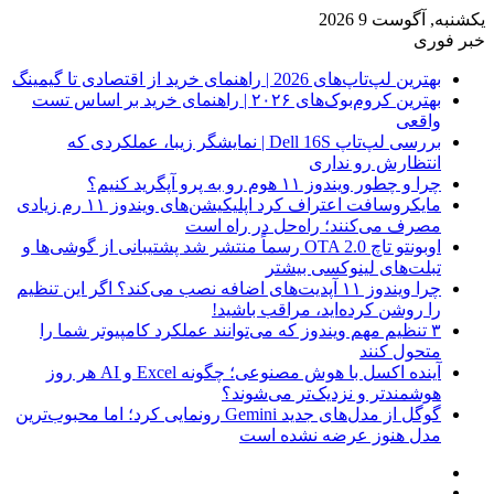
یکشنبه, آگوست 9 2026
خبر فوری
بهترین لپ‌تاپ‌های 2026 | راهنمای خرید از اقتصادی تا گیمینگ
بهترین کروم‌بوک‌های ۲۰۲۶ | راهنمای خرید بر اساس تست
واقعی
بررسی لپ‌تاپ Dell 16S | نمایشگر زیبا، عملکردی که
انتظارش رو نداری
چرا و چطور ویندوز ۱۱ هوم رو به پرو آپگرید کنیم؟
مایکروسافت اعتراف کرد اپلیکیشن‌های ویندوز ۱۱ رم زیادی
مصرف می‌کنند؛ راه‌حل در راه است
اوبونتو تاچ OTA 2.0 رسماً منتشر شد پشتیبانی از گوشی‌ها و
تبلت‌های لینوکسی بیشتر
چرا ویندوز ۱۱ آپدیت‌های اضافه نصب می‌کند؟ اگر این تنظیم
را روشن کرده‌اید، مراقب باشید!
۳ تنظیم مهم ویندوز که می‌توانند عملکرد کامپیوتر شما را
متحول کنند
آینده اکسل با هوش مصنوعی؛ چگونه Excel و AI هر روز
هوشمندتر و نزدیک‌تر می‌شوند؟
گوگل از مدل‌های جدید Gemini رونمایی کرد؛ اما محبوب‌ترین
مدل هنوز عرضه نشده است
فیس
X
بوک