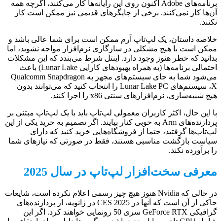
برنامه‌های Adobe اکنون روی این رایانه‌ها کار می‌کنند، اگرچه همه
آن‌ها کار نمی‌کنند. برخی از چاپگرهای قدیمی نیز ممکن است کار
نکنند.
خلاصه داستان، یک لپ‌تاپ آرم ممکن است برای شما عالی باشد و
ممکن است با هیچ مشکلی در سازگاری نرم‌افزار مواجه نشوید، اما
بدانید که خطر هنوز وجود دارد. اینتل شرط می‌بندد که این مشکلات
احتمالی برنامه‌ها (به همراه بهبودهای کارایی Lunar Lake) باعث
می‌شود شما به جای سیستم‌های مجهز به Qualcomm Snapdragon
X، سیستم‌های Lunar Lake PC را انتخاب کنید که می‌توانند بدون
هیچ شبیه‌سازی، نرم‌افزارهای سنتی x86 را اجرا کنند.
با این حال، اکثر کاربران معمولی لپ‌تاپ باید با یک لپ‌تاپ مبتنی بر
پردازنده‌های Arm به خوبی کنار بیایند. اگر تصمیم به خرید یکی از این
لپ‌تاپ‌ها گرفتید، حتما از فروشگاه‌هایی خرید کنید که دارای
سیاست بازگشت مناسبی هستند، فقط در صورتی که نیازهای شما
را برآورده نکند.
معرفی سخت‌افزار لپ‌تاپ در سال 2025
در حالی که Nvidia هنوز هیچ چیز رسمی اعلام نکرده است، شایعات
حاکی از آن است که آنها در CES 2025 در ژانویه، از پردازنده‌های
گرافیکی GeForce RTX سری 50 رونمایی خواهند کرد. اگر این