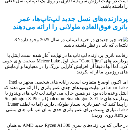
است در نهایت ارزش سرمایه‌گذاری بر روی یک لپ‌تاپ نسل فعلی
را داشته باشد.
پردازنده‌های نسل جدید لپ‌تاپ‌ها، عمر
باتری فوق‌العاده طولانی را ارائه می‌دهند
رقابت باتری پردازنده لپ تاپ ها در نهایت آغاز شده است. اینتل با
پردازنده های “Core Ultra” نسل اول Meteor Lake صحبت های خوبی
کرد، اما آنها دقیقاً آن افزایش کارایی بزرگ را در معیارها و آزمایش
های روزمره ما ارائه نکردند.
اما اکنون اوضاع متفاوت است. رایانه های شخصی مجهز به Intel
Lunar Lake در نهایت بهبودهای جدی عمر باتری را ارائه می دهند که
اینتل وعده داده بود. در همین حال، می توانید لپ تاپ های ویندوز با
پردازنده های Qualcomm Snapdragon X Elite و Snapdragon X Plus
را پیدا کنید که عمر باتری بسیار طولانی دارند. (اما به لطف Lunar
Lake، نیازی نیست برای عمر باتری جدی به آن لپ تاپ های مبتنی
بر Arm روی آورید.)
در حالی که پردازنده‌های سری Ryzen AI 300 جدید AMD به همان