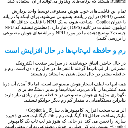
Runtime هستند که برنامه‌های ویندوز می‌توانند از آن استفاده کنند.
تمام این قابلیت‌های خوب هوش مصنوعی توسط واحد پردازش
عصبی (NPU) در این رایانه‌ها پشتیبانی می‌شود. برای اینکه یک رایانه
با عنوان Copilot+ شناخته شود، به یک NPU با قابلیت حداقل 40
تریلیون عملیات در ثانیه (TOPS) نیاز دارد. (مطمئن نیستید که NPU
چیست؟ توضیح‌دهنده ما در مورد NPU و تراشه‌های هوش مصنوعی
را بررسی کنید.)
رم و حافظه لپ‌تاپ‌ها در حال افزایش است
در حال حاضر، اتفاق خوشایندی در سراسر صنعت الکترونیک
مصرفی، از لپ‌تاپ‌ها گرفته تا تلفن‌ها، در حال رخ دادن است: رم و
حافظه بیشتر در حال تبدیل شدن به استاندارد هستند.
همه اینها به لطف انفجار هوش مصنوعی است، اما بالا آمدن آب دریا
همه کشتی‌ها را بالا می‌برد. لپ‌تاپ‌ها و سایر دستگاه‌ها برای
نگهداری مدل‌های هوش مصنوعی در حافظه به رم زیادی نیاز دارند،
بنابراین دستگاه‌هایی با مقدار کم رم دیگر جوابگو نیستند.
الزامات سخت افزاری کامپیوترهای سازگار با Copilot+
مایکروسافت حداقل 16 گیگابایت رم و 256 گیگابایت فضای ذخیره
سازی را تعیین می کند. در حالی که هنوز هر لپ تاپ یک کامپیوتر
Copilot+ نیست، تمرکز اصلی بر هوش مصنوعی به این معنی است