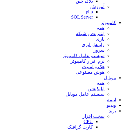
بلاک چین
آموزش
php
SQL Server
کامپیوتر
همه
اینترنت و شبکه
بازی
رایانش ابری
سرور
سیستم عامل کامپیوتر
نرم افزار کامپیوتر
هک و امنیت
هوش مصنوعی
موبایل
همه
اپلیکیشن
سیستم عامل موبایل
انیمه
ویدیو
برند
سخت افزار
CPU
کارت گرافیک