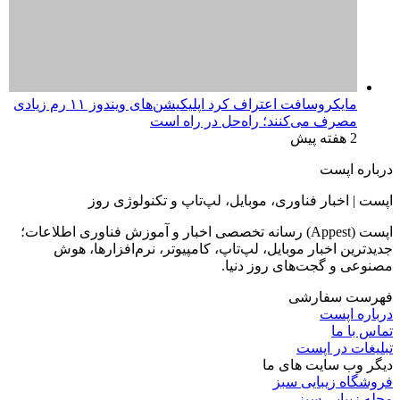
تبلیغات در اپست
دیگر وب سایت های ما
فروشگاه زیبایی سبز
مجله زیبایی سبز
فروشگاه کوکوهوم
فروشگاه آلان عسل
فروشگاه لافرا
گرین گروپ
دسته بندی
تکنولوژی
کامپیوتر
موبایل
انیمه
ویدیو
برندهای محبوب:
مایکروسافت
اپل
گوگل
سامسونگ
لینوکس
متا
آدرس ایمیل خود را وارد کنید