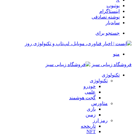
یوتیوب
اینستاگرام
نوشته تصادفی
سایدبار
جستجو برای
منو
فروشگاه زیبایی سبز
تکنولوژی
تکنولوژی
خودرو
علمی
گجت هوشمند
متاورس
بازی
زمین
رمز ارز
تاریخچه
NFT