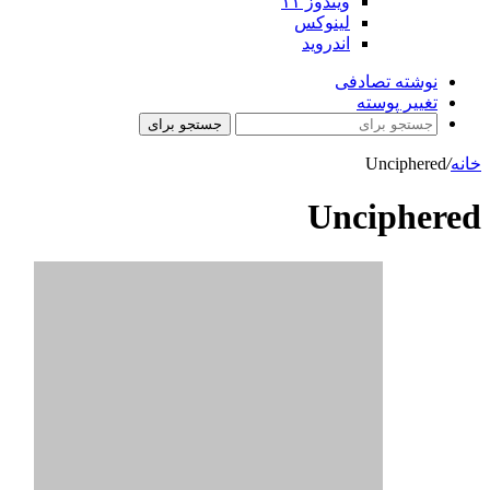
ویندوز ۱۱
لینوکس
اندروید
نوشته تصادفی
تغییر پوسته
جستجو برای
خانه
/
Unciphered
Unciphered