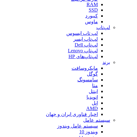
RAM
SSD
کیبورد
ماوس
لپ‌تاپ
لپ تاپ ایسوس
لپ‌تاپ ایسر
لپ‌تاپ Dell
لپ‌تاپ Lenovo
لپ‌تاپ‌های HP
برند
مایکروسافت
گوگل
سامسونگ
متا
اینتل
انویدیا
اپل
AMD
اخبار فناوری ایران و جهان
سیستم عامل
سیستم عامل ویندوز
ویندوز 10