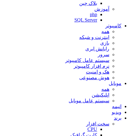
بلاک چین
آموزش
php
SQL Server
کامپیوتر
همه
اینترنت و شبکه
بازی
رایانش ابری
سرور
سیستم عامل کامپیوتر
نرم افزار کامپیوتر
هک و امنیت
هوش مصنوعی
موبایل
همه
اپلیکیشن
سیستم عامل موبایل
انیمه
ویدیو
برند
سخت افزار
CPU
کارت گرافیک