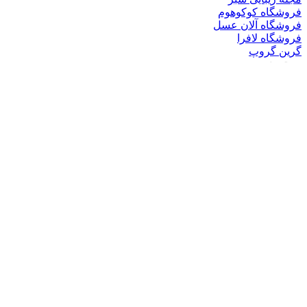
© کپی‌رایت 2026, تمامی حقوق متعلق است به |
گرین گروپ
خانه
فیس بوک
X
یوتیوب
اینستاگرام
دکمه بازگشت به بالا
You have not selected any currencies to display