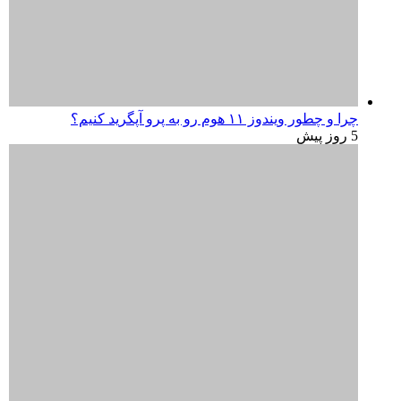
مایکروسافت اعتراف کرد اپلیکیشن‌های ویندوز ۱۱ رم زیادی
مصرف می‌کنند؛ راه‌حل در راه است
2 هفته پیش
درباره اپست
اپست | اخبار فناوری، موبایل، لپ‌تاپ و تکنولوژی روز
اپست (Appest) رسانه تخصصی اخبار و آموزش فناوری اطلاعات؛
جدیدترین اخبار موبایل، لپ‌تاپ، کامپیوتر، نرم‌افزارها، هوش
مصنوعی و گجت‌های روز دنیا.
فهرست سفارشی
درباره اپست
تماس با ما