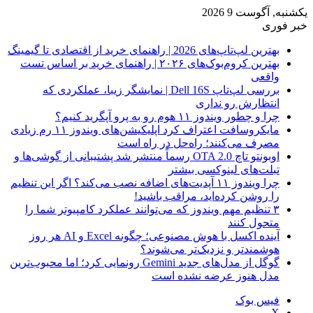
یکشنبه, آگوست 9 2026
خبر فوری
بهترین لپ‌تاپ‌های 2026 | راهنمای خرید از اقتصادی تا گیمینگ
بهترین کروم‌بوک‌های ۲۰۲۶ | راهنمای خرید بر اساس تست
واقعی
بررسی لپ‌تاپ Dell 16S | نمایشگر زیبا، عملکردی که
انتظارش رو نداری
چرا و چطور ویندوز ۱۱ هوم رو به پرو آپگرید کنیم؟
مایکروسافت اعتراف کرد اپلیکیشن‌های ویندوز ۱۱ رم زیادی
مصرف می‌کنند؛ راه‌حل در راه است
اوبونتو تاچ OTA 2.0 رسماً منتشر شد پشتیبانی از گوشی‌ها و
تبلت‌های لینوکسی بیشتر
چرا ویندوز ۱۱ آپدیت‌های اضافه نصب می‌کند؟ اگر این تنظیم
را روشن کرده‌اید، مراقب باشید!
۳ تنظیم مهم ویندوز که می‌توانند عملکرد کامپیوتر شما را
متحول کنند
آینده اکسل با هوش مصنوعی؛ چگونه Excel و AI هر روز
هوشمندتر و نزدیک‌تر می‌شوند؟
گوگل از مدل‌های جدید Gemini رونمایی کرد؛ اما محبوب‌ترین
مدل هنوز عرضه نشده است
فیس بوک
X