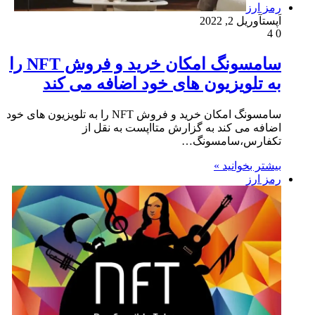
رمز ارز
اَپست
آوریل 2, 2022
4
0
سامسونگ امکان خرید و فروش NFT را
به تلویزیون های خود اضافه می کند
سامسونگ امکان خرید و فروش NFT را به تلویزیون های خود
اضافه می کند به گزارش متااپست به نقل از
تکفارس،سامسونگ…
بیشتر بخوانید »
رمز ارز