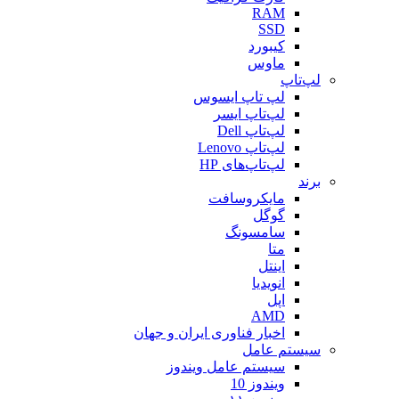
RAM
SSD
کیبورد
ماوس
لپ‌تاپ
لپ تاپ ایسوس
لپ‌تاپ ایسر
لپ‌تاپ Dell
لپ‌تاپ Lenovo
لپ‌تاپ‌های HP
برند
مایکروسافت
گوگل
سامسونگ
متا
اینتل
انویدیا
اپل
AMD
اخبار فناوری ایران و جهان
سیستم عامل
سیستم عامل ویندوز
ویندوز 10