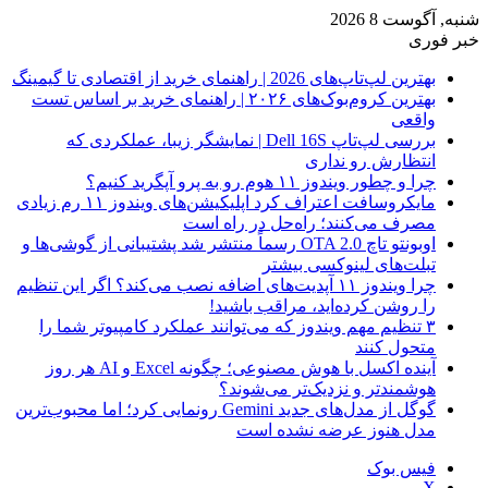
شنبه, آگوست 8 2026
خبر فوری
بهترین لپ‌تاپ‌های 2026 | راهنمای خرید از اقتصادی تا گیمینگ
بهترین کروم‌بوک‌های ۲۰۲۶ | راهنمای خرید بر اساس تست
واقعی
بررسی لپ‌تاپ Dell 16S | نمایشگر زیبا، عملکردی که
انتظارش رو نداری
چرا و چطور ویندوز ۱۱ هوم رو به پرو آپگرید کنیم؟
مایکروسافت اعتراف کرد اپلیکیشن‌های ویندوز ۱۱ رم زیادی
مصرف می‌کنند؛ راه‌حل در راه است
اوبونتو تاچ OTA 2.0 رسماً منتشر شد پشتیبانی از گوشی‌ها و
تبلت‌های لینوکسی بیشتر
چرا ویندوز ۱۱ آپدیت‌های اضافه نصب می‌کند؟ اگر این تنظیم
را روشن کرده‌اید، مراقب باشید!
۳ تنظیم مهم ویندوز که می‌توانند عملکرد کامپیوتر شما را
متحول کنند
آینده اکسل با هوش مصنوعی؛ چگونه Excel و AI هر روز
هوشمندتر و نزدیک‌تر می‌شوند؟
گوگل از مدل‌های جدید Gemini رونمایی کرد؛ اما محبوب‌ترین
مدل هنوز عرضه نشده است
فیس بوک
X