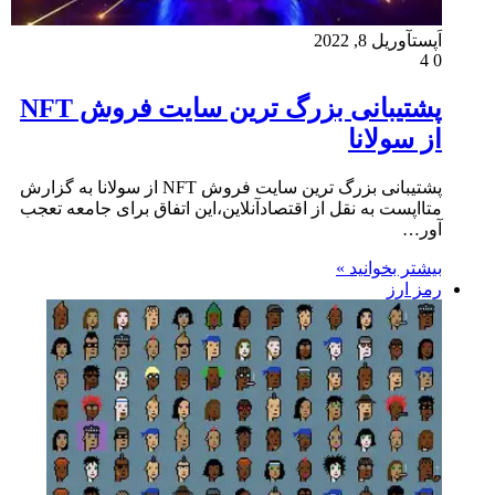
اَپست
آوریل 8, 2022
4
0
پشتیبانی بزرگ ترین سایت فروش NFT
از سولانا
پشتیبانی بزرگ ترین سایت فروش NFT از سولانا به گزارش
متااپست به نقل از اقتصادآنلاین،این اتفاق برای جامعه تعجب
آور…
بیشتر بخوانید »
رمز ارز