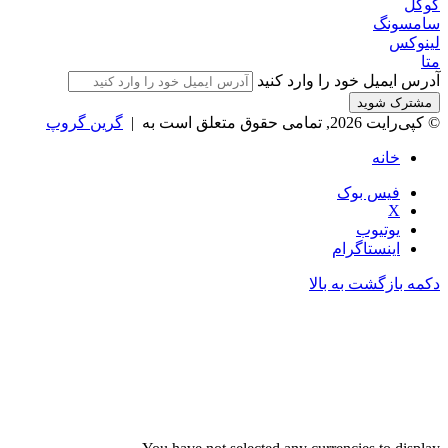
گوگل
سامسونگ
لینوکس
متا
آدرس ایمیل خود را وارد کنید
© کپی‌رایت 2026, تمامی حقوق متعلق است به |
گرین گروپ
خانه
فیس بوک
X
یوتیوب
اینستاگرام
دکمه بازگشت به بالا