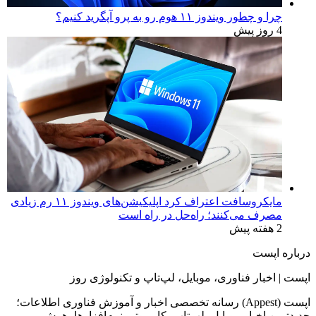
چرا و چطور ویندوز ۱۱ هوم رو به پرو آپگرید کنیم؟
4 روز پیش
مایکروسافت اعتراف کرد اپلیکیشن‌های ویندوز ۱۱ رم زیادی
مصرف می‌کنند؛ راه‌حل در راه است
2 هفته پیش
درباره اپست
اپست | اخبار فناوری، موبایل، لپ‌تاپ و تکنولوژی روز
اپست (Appest) رسانه تخصصی اخبار و آموزش فناوری اطلاعات؛
جدیدترین اخبار موبایل، لپ‌تاپ، کامپیوتر، نرم‌افزارها، هوش