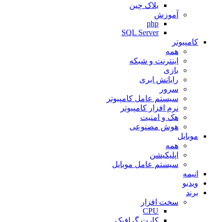
بلاک چین
آموزش
php
SQL Server
کامپیوتر
همه
اینترنت و شبکه
بازی
رایانش ابری
سرور
سیستم عامل کامپیوتر
نرم افزار کامپیوتر
هک و امنیت
هوش مصنوعی
موبایل
همه
اپلیکیشن
سیستم عامل موبایل
انیمه
ویدیو
برند
سخت افزار
CPU
کارت گرافیک