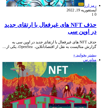
رمز ارز
اَپست
فوریه 19, 2022
1
0
حذف NFT های غیرفعال با ‌ارتقای جدید
در اوپن سی
حذف NFT های غیرفعال با ‌ارتقای جدید در اوپن سی به
گزارش متااپست به نقل از اقتصادآنلاین، OpenSea، یکی از…
بیشتر بخوانید »
متاورس