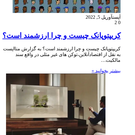
اَپست
آوریل 5, 2022
2
0
کریپتوپانک چیست و چرا ارزشمند است؟
کریپتوپانک چیست و چرا ارزشمند است؟ به گزارش متااپست
به نقل از اقتصادآنلاین،توکن های غیر مثلی در واقع سند
مالکیت…
بیشتر بخوانید »