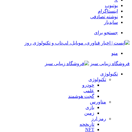
یوتیوب
اینستاگرام
نوشته تصادفی
سایدبار
جستجو برای
منو
فروشگاه زیبایی سبز
تکنولوژی
تکنولوژی
خودرو
علمی
گجت هوشمند
متاورس
بازی
زمین
رمز ارز
تاریخچه
NFT