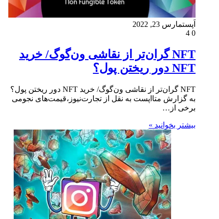
اَپست
مارس 23, 2022
4
0
NFT گران‌تر از نقاشی ون‌گوگ/ خرید
NFT دور ریختن پول؟
NFT گران‌تر از نقاشی ون‌گوگ/ خرید NFT دور ریختن پول؟
به گزارش متااپست به نقل از تجارت‌نیوز،قیمت‌های نجومی
برخی از…
بیشتر بخوانید »