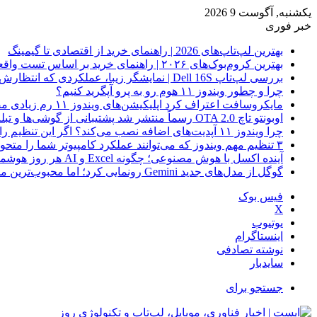
یکشنبه, آگوست 9 2026
خبر فوری
بهترین لپ‌تاپ‌های 2026 | راهنمای خرید از اقتصادی تا گیمینگ
بهترین کروم‌بوک‌های ۲۰۲۶ | راهنمای خرید بر اساس تست واقعی
بررسی لپ‌تاپ Dell 16S | نمایشگر زیبا، عملکردی که انتظارش رو نداری
چرا و چطور ویندوز ۱۱ هوم رو به پرو آپگرید کنیم؟
مایکروسافت اعتراف کرد اپلیکیشن‌های ویندوز ۱۱ رم زیادی مصرف می‌کنند؛ راه‌حل در راه است
اوبونتو تاچ OTA 2.0 رسماً منتشر شد پشتیبانی از گوشی‌ها و تبلت‌های لینوکسی بیشتر
چرا ویندوز ۱۱ آپدیت‌های اضافه نصب می‌کند؟ اگر این تنظیم را روشن کرده‌اید، مراقب باشید!
۳ تنظیم مهم ویندوز که می‌توانند عملکرد کامپیوتر شما را متحول کنند
آینده اکسل با هوش مصنوعی؛ چگونه Excel و AI هر روز هوشمندتر و نزدیک‌تر می‌شوند؟
گوگل از مدل‌های جدید Gemini رونمایی کرد؛ اما محبوب‌ترین مدل هنوز عرضه نشده است
فیس بوک
X
یوتیوب
اینستاگرام
نوشته تصادفی
سایدبار
جستجو برای