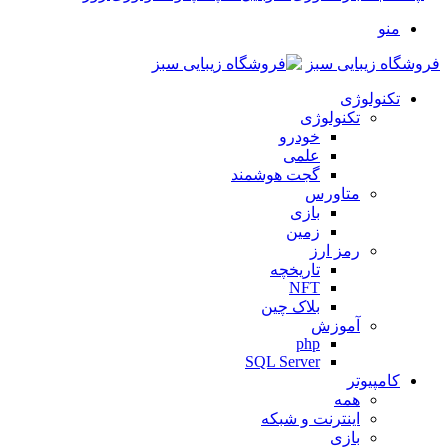
منو
فروشگاه زیبایی سبز
تکنولوژی
تکنولوژی
خودرو
علمی
گجت هوشمند
متاورس
بازی
زمین
رمز ارز
تاریخچه
NFT
بلاک چین
آموزش
php
SQL Server
کامپیوتر
همه
اینترنت و شبکه
بازی