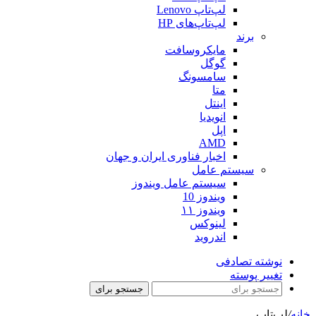
لپ‌تاپ Lenovo
لپ‌تاپ‌های HP
برند
مایکروسافت
گوگل
سامسونگ
متا
اینتل
انویدیا
اپل
AMD
اخبار فناوری ایران و جهان
سیستم عامل
سیستم عامل ویندوز
ویندوز 10
ویندوز ۱۱
لینوکس
اندروید
نوشته تصادفی
تغییر پوسته
جستجو برای
خانه
/
لپ‌تاپ