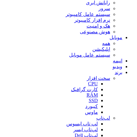
رایانش ابری
سرور
سیستم عامل کامپیوتر
نرم افزار کامپیوتر
هک و امنیت
هوش مصنوعی
موبایل
همه
اپلیکیشن
سیستم عامل موبایل
انیمه
ویدیو
برند
سخت افزار
CPU
کارت گرافیک
RAM
SSD
کیبورد
ماوس
لپ‌تاپ
لپ تاپ ایسوس
لپ‌تاپ ایسر
لپ‌تاپ Dell