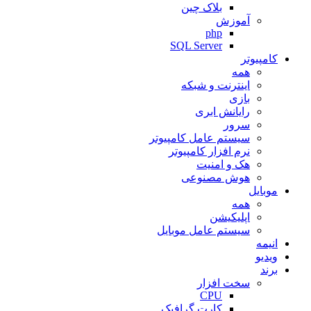
بلاک چین
آموزش
php
SQL Server
کامپیوتر
همه
اینترنت و شبکه
بازی
رایانش ابری
سرور
سیستم عامل کامپیوتر
نرم افزار کامپیوتر
هک و امنیت
هوش مصنوعی
موبایل
همه
اپلیکیشن
سیستم عامل موبایل
انیمه
ویدیو
برند
سخت افزار
CPU
کارت گرافیک