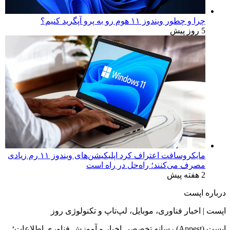
چرا و چطور ویندوز ۱۱ هوم رو به پرو آپگرید کنیم؟
5 روز پیش
مایکروسافت اعتراف کرد اپلیکیشن‌های ویندوز ۱۱ رم زیادی
مصرف می‌کنند؛ راه‌حل در راه است
2 هفته پیش
درباره اپست
اپست | اخبار فناوری، موبایل، لپ‌تاپ و تکنولوژی روز
اپست (Appest) رسانه تخصصی اخبار و آموزش فناوری اطلاعات؛