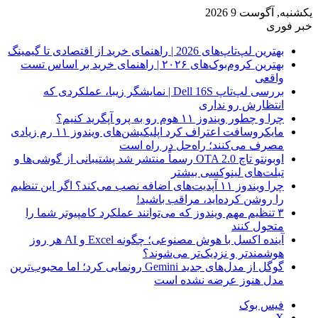
یکشنبه, آگوست 9 2026
خبر فوری
بهترین لپ‌تاپ‌های 2026 | راهنمای خرید از اقتصادی تا گیمینگ
بهترین کروم‌بوک‌های ۲۰۲۶ | راهنمای خرید بر اساس تست
واقعی
بررسی لپ‌تاپ Dell 16S | نمایشگر زیبا، عملکردی که
انتظارش رو نداری
چرا و چطور ویندوز ۱۱ هوم رو به پرو آپگرید کنیم؟
مایکروسافت اعتراف کرد اپلیکیشن‌های ویندوز ۱۱ رم زیادی
مصرف می‌کنند؛ راه‌حل در راه است
اوبونتو تاچ OTA 2.0 رسماً منتشر شد پشتیبانی از گوشی‌ها و
تبلت‌های لینوکسی بیشتر
چرا ویندوز ۱۱ آپدیت‌های اضافه نصب می‌کند؟ اگر این تنظیم
را روشن کرده‌اید، مراقب باشید!
۳ تنظیم مهم ویندوز که می‌توانند عملکرد کامپیوتر شما را
متحول کنند
آینده اکسل با هوش مصنوعی؛ چگونه Excel و AI هر روز
هوشمندتر و نزدیک‌تر می‌شوند؟
گوگل از مدل‌های جدید Gemini رونمایی کرد؛ اما محبوب‌ترین
مدل هنوز عرضه نشده است
فیس بوک
X