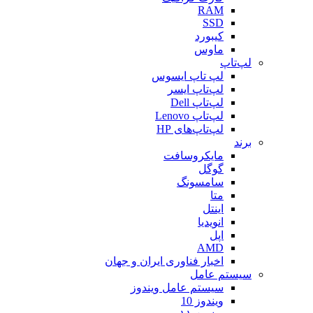
RAM
SSD
کیبورد
ماوس
لپ‌تاپ
لپ تاپ ایسوس
لپ‌تاپ ایسر
لپ‌تاپ Dell
لپ‌تاپ Lenovo
لپ‌تاپ‌های HP
برند
مایکروسافت
گوگل
سامسونگ
متا
اینتل
انویدیا
اپل
AMD
اخبار فناوری ایران و جهان
سیستم عامل
سیستم عامل ویندوز
ویندوز 10