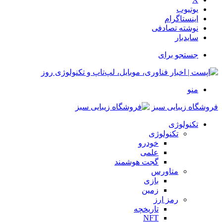
یوتیوب
اینستاگرام
نوشته تصادفی
سایدبار
جستجو برای
منو
فروشگاه زیبایی سبز
تکنولوژی
تکنولوژی
خودرو
علمی
گجت هوشمند
متاورس
بازی
زمین
رمز ارز
تاریخچه
NFT