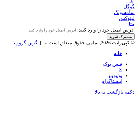
اپل
گوگل
سامسونگ
لینوکس
متا
آدرس ایمیل خود را وارد کنید
© کپی‌رایت 2026, تمامی حقوق متعلق است به |
گرین گروپ
خانه
فیس بوک
X
یوتیوب
اینستاگرام
دکمه بازگشت به بالا